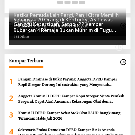
Ketika Pemuda Lain Pergi, Panji Citra Memilih
Sebanyak 70 Orang di Kentucky, AS Tewas
Bertahan
Ganggu Ketertiban, Satpol-PP Kampar
Daerah Terpopuler
usai Diterjang Tornado Dahsyat
547 Dilihat
Bubarkan 4 Remaja Bukan Muhrim di Tugu
396 Dilihat
Batu Hitam dan Tigo Tungku Sajoangan
381 Dilihat
Kampar Terbaru
1
Bangun Drainase di Bukit Payung, Anggota DPRD Kampar
Ropii Siregar Dorong Infrastruktur yang Menyentuh
Kebutuhan Dasar
2
Anggota Komisi II DPRD Kampar Ropii Siregar Minta Pemkab
Bergerak Cepat Atasi Ancaman Kekosongan Obat demi
Wujudkan Kampar Dihati
3
Komisi II DPRD Kampar Sebut Stok Obat RSUD Bangkinang
Terancam Habis Juli 2026
4
Sekretaris Fraksi Demokrat DPRD Kampar Rizki Ananda