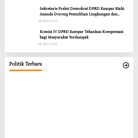
Sekretaris Fraksi Demokrat DPRD Kampar Rizki
Ananda Dorong Pemulihan Lingkungan dan
Kompensasi untuk Warga Sungai Tapung
18 Mei 2026
Komisi IV DPRD Kampar Tekankan Kompensasi
bagi Masyarakat Terdampak
18 Mei 2026
RD
g
Politik Terbaru
Anggota Komisi II DPRD Kampar Ropii Siregar
K
Minta Pemkab Bergerak Cepat Atasi Ancaman
B
Kekosongan Obat demi Wujudkan Kampar Dihati
Di Berita, Daerah, Kampar, News, Politik, Riau
|
19 Mei 2026
Di 