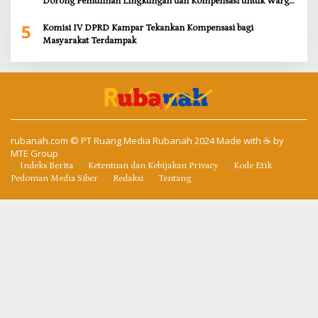
Dorong Pemulihan Lingkungan dan Kompensasi untuk Warga
Sungai Tapung
5
Komisi IV DPRD Kampar Tekankan Kompensasi bagi
Masyarakat Terdampak
rubanah.com
© PT Ruang Media Rubanah 2024 Made with ☕ by
MTE Group
Indeks Berita
Ketentuan dan Kebijakan Privacy
Kode Etik
Pedoman Media Siber
Redaksi
Tentang