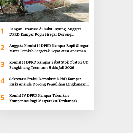
1
Bangun Drainase di Bukit Payung, Anggota
DPRD Kampar Ropii Siregar Dorong
Infrastruktur yang Menyentuh Kebutuhan
2
Dasar
Anggota Komisi II DPRD Kampar Ropii Siregar
Minta Pemkab Bergerak Cepat Atasi Ancaman
Kekosongan Obat demi Wujudkan Kampar
3
Dihati
Komisi II DPRD Kampar Sebut Stok Obat RSUD
Bangkinang Terancam Habis Juli 2026
4
Sekretaris Fraksi Demokrat DPRD Kampar
Rizki Ananda Dorong Pemulihan Lingkungan
dan Kompensasi untuk Warga Sungai Tapung
5
Komisi IV DPRD Kampar Tekankan
Kompensasi bagi Masyarakat Terdampak