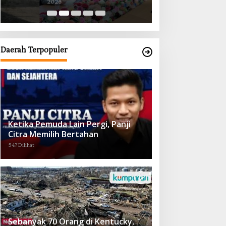
2026
2026
Obat demi Wujudkan Kampar Dihati
Daerah Terpopuler
Ketika Pemuda Lain Pergi, Panji
Citra Memilih Bertahan
547 Dilihat
Sebanyak 70 Orang di Kentucky,