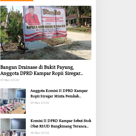
Bangun Drainase di Bukit Payung,
Anggota DPRD Kampar Ropii Siregar
Dorong Infrastruktur yang Menyentuh
19 Mei 2026
Kebutuhan Dasar
Anggota Komisi II DPRD Kampar
Ropii Siregar Minta Pemkab
Bergerak Cepat Atasi Ancaman
19 Mei 2026
Kekosongan Obat demi Wujudkan
Kampar Dihati
Komisi II DPRD Kampar Sebut Stok
Obat RSUD Bangkinang Terancam
Habis Juli 2026
18 Mei 2026