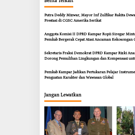
Berita Terkait
Putra Deddy Mizwar, Mayor Inf Zulfikar Rakita Dew
Prestasi di CGSC Amerika Serikat
Anggota Komisi II DPRD Kampar Ropii Siregar Mint
Pemkab Bergerak Cepat Atasi Ancaman Kekosongan 
demi Wujudkan Kampar Dihati
Sekretaris Fraksi Demokrat DPRD Kampar Rizki An
Dorong Pemulihan Lingkungan dan Kompensasi unt
Warga Sungai Tapung
Pemkab Kampar Jadikan Pertukaran Pelajar Instrum
Penguatan Karakter dan Wawasan Global
Jangan Lewatkan