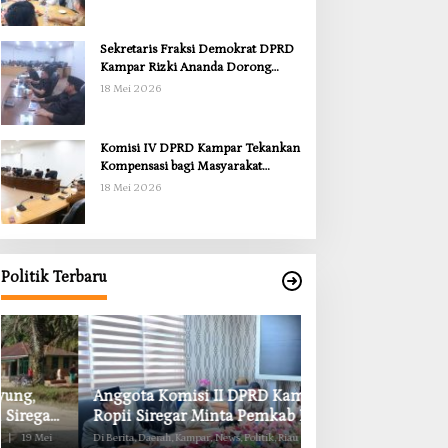
Sekretaris Fraksi Demokrat DPRD
Kampar Rizki Ananda Dorong
Pemulihan Lingkungan dan
18 Mei 2026
Kompensasi untuk Warga Sungai
Tapung
Komisi IV DPRD Kampar Tekankan
Kompensasi bagi Masyarakat
Terdampak
18 Mei 2026
Politik Terbaru
Anggota Komisi II DPRD Kampar
Komisi II DPRD K
Ropii Siregar Minta Pemkab Bergerak
Obat RSUD Bangk
Cepat Atasi Ancaman Kekosongan
Habis Juli 2026
Di Berita, Daerah, Kampar, News, Politik, Riau
|
19 Mei
Di Berita, Daerah, Kampar, Ne