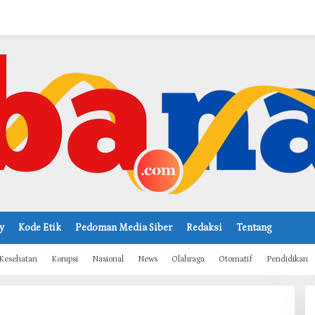
y
Kode Etik
Pedoman Media Siber
Redaksi
Tentang
Kesehatan
Korupsi
Nasional
News
Olahraga
Otomatif
Pendidikan