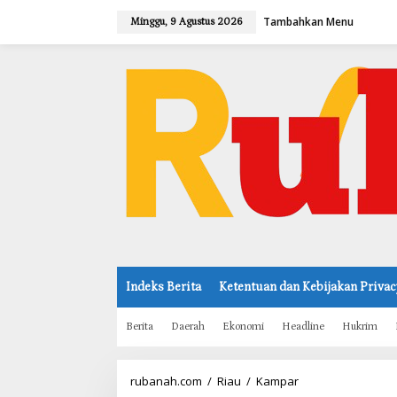
L
Tambahkan Menu
e
Minggu, 9 Agustus 2026
w
a
t
i
k
e
k
o
n
t
e
n
Indeks Berita
Ketentuan dan Kebijakan Privac
Berita
Daerah
Ekonomi
Headline
Hukrim
rubanah.com
/
Riau
/
Kampar
A