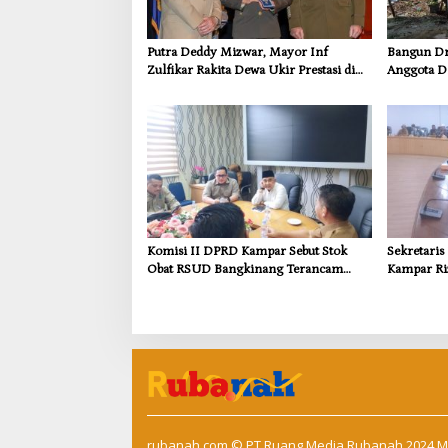
Putra Deddy Mizwar, Mayor Inf
Bangun Dra
Zulfikar Rakita Dewa Ukir Prestasi di
Anggota D
CGSC Amerika Serikat
Dorong In
Kebutuhan
Komisi II DPRD Kampar Sebut Stok
Sekretari
Obat RSUD Bangkinang Terancam
Kampar Ri
Habis Juli 2026
Pemulihan
Kompensas
Tapung
rubanah.com
© PT Ruang Media Rubanah 2024 M