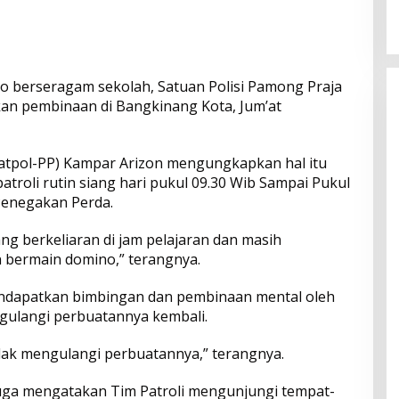
2026
Menyentuh Kebutuhan Dasar
 berseragam sekolah, Satuan Polisi Pamong Praja
an pembinaan di Bangkinang Kota, Jum’at
satpol-PP) Kampar Arizon mengungkapkan hal itu
troli rutin siang hari pukul 09.30 Wib Sampai Pukul
Penegakan Perda.
ng berkeliaran di jam pelajaran dan masih
 bermain domino,” terangnya.
ndapatkan bimbingan dan pembinaan mental oleh
gulangi perbuatannya kembali.
idak mengulangi perbuatannya,” terangnya.
 juga mengatakan Tim Patroli mengunjungi tempat-