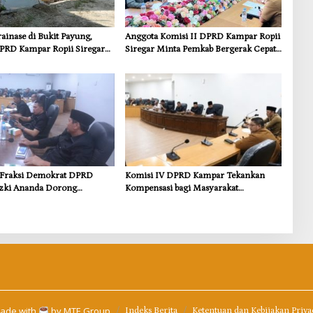
inase di Bukit Payung,
Anggota Komisi II DPRD Kampar Ropii
PRD Kampar Ropii Siregar
Siregar Minta Pemkab Bergerak Cepat
frastruktur yang Menyentuh
Atasi Ancaman Kekosongan Obat demi
 Dasar
Wujudkan Kampar Dihati
s Fraksi Demokrat DPRD
Komisi IV DPRD Kampar Tekankan
zki Ananda Dorong
Kompensasi bagi Masyarakat
 Lingkungan dan
Terdampak
i untuk Warga Sungai
ade with
by
MTE Group
Indeks Berita
Ketentuan dan Kebijakan Priva