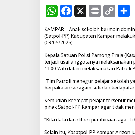
i
n
W
F
X
P
C
S
a
a
h
a
r
o
h
n
KAMPAR – Anak sekolah bermain domino
a
c
i
p
a
(Satpol-PP) Kabupaten Kampar melakuk
(09/05/2025).
t
e
n
y
r
Kepala Satuan Polisi Pamong Praja (Ka
s
b
t
L
e
terjadi usai anggotanya melaksanakan pa
11.00 Wib dalam melaksanakan Patroli 
A
o
i
“Tim Patroli menegur pelajar sekolah ya
p
o
n
berpakaian seragam sekolah kedapatan
p
k
k
Kemudian keempat pelajar tersebut me
pihak Satpol-PP Kampar agar tidak men
“Kita data dan diberi pembinaan agar t
Selain itu, Kasatpol-PP Kampar Arizon