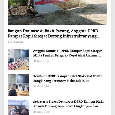
Bangun Drainase di Bukit Payung, Anggota DPRD
Kampar Ropii Siregar Dorong Infrastruktur yang
Menyentuh Kebutuhan Dasar
19 Mei 2026
Anggota Komisi II DPRD Kampar Ropii Siregar
Minta Pemkab Bergerak Cepat Atasi Ancaman
Kekosongan Obat demi Wujudkan Kampar Dihati
19 Mei 2026
Komisi II DPRD Kampar Sebut Stok Obat RSUD
Bangkinang Terancam Habis Juli 2026
18 Mei 2026
Sekretaris Fraksi Demokrat DPRD Kampar Rizki
Ananda Dorong Pemulihan Lingkungan dan
Kompensasi untuk Warga Sungai Tapung
18 Mei 2026