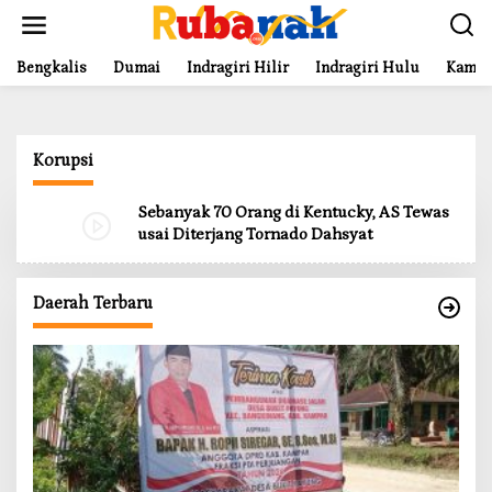
L
e
w
a
Bengkalis
Dumai
Indragiri Hilir
Indragiri Hulu
Kampa
t
i
k
e
Korupsi
k
o
n
Sebanyak 70 Orang di Kentucky, AS Tewas
t
usai Diterjang Tornado Dahsyat
e
n
Daerah Terbaru