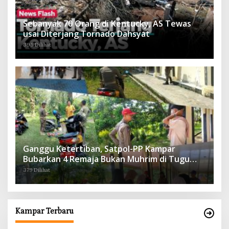
Sebanyak 70 Orang di Kentucky, AS Tewas
usai Diterjang Tornado Dahsyat
395 Dilihat
Ganggu Ketertiban, Satpol-PP Kampar
Bubarkan 4 Remaja Bukan Muhrim di Tugu
Batu Hitam dan Tigo Tungku Sajoangan
379 Dilihat
Kampar Terbaru