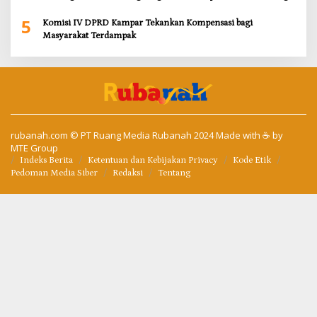
Sungai Tapung
5
Komisi IV DPRD Kampar Tekankan Kompensasi bagi
Masyarakat Terdampak
rubanah.com
© PT Ruang Media Rubanah 2024 Made with ☕ by
MTE Group
Indeks Berita
Ketentuan dan Kebijakan Privacy
Kode Etik
Pedoman Media Siber
Redaksi
Tentang