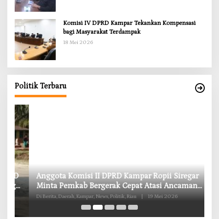
Komisi IV DPRD Kampar Tekankan Kompensasi
bagi Masyarakat Terdampak
18 Mei 2026
Politik Terbaru
RD
Anggota Komisi II DPRD Kampar Ropii Siregar
K
g
Minta Pemkab Bergerak Cepat Atasi Ancaman
B
Kekosongan Obat demi Wujudkan Kampar Dihati
Di Berita, Daerah, Kampar, News, Politik, Riau
|
19 Mei 2026
Di 