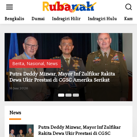
L
e
w
a
Bengkalis
Dumai
Indragiri Hilir
Indragiri Hulu
Kampa
t
i
k
e
k
o
n
t
Berita
,
Daerah
,
Kampar
,
News
,
Politik
,
Riau
e
Bangun Drainase di Bukit Payung, Anggota DPRD
n
Kampar Ropii Siregar Dorong Infrastruktur yang
Menyentuh Kebutuhan Dasar
19 Mei 2026
News
Putra Deddy Mizwar, Mayor Inf Zulfikar
Rakita Dewa Ukir Prestasi di CGSC