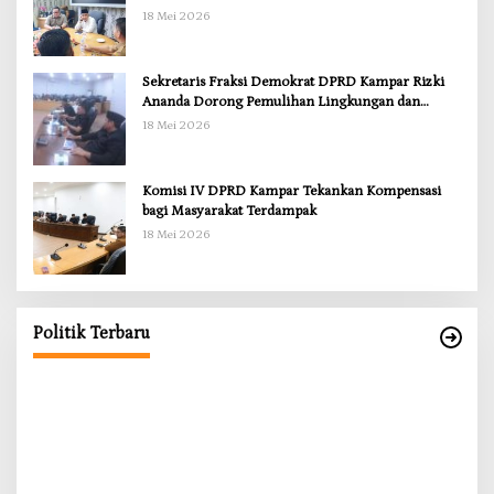
18 Mei 2026
Sekretaris Fraksi Demokrat DPRD Kampar Rizki
Ananda Dorong Pemulihan Lingkungan dan
Kompensasi untuk Warga Sungai Tapung
18 Mei 2026
Komisi IV DPRD Kampar Tekankan Kompensasi
bagi Masyarakat Terdampak
18 Mei 2026
RD
ng
Politik Terbaru