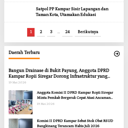
Satpol PP Kampar Sisir Lapangan dan
Taman Kota, Utamakan Edukasi
1
2
3
…
24
Berikutnya
Daerah Terbaru
Bangun Drainase di Bukit Payung, Anggota DPRD
Kampar Ropii Siregar Dorong Infrastruktur yang
Menyentuh Kebutuhan Dasar
19 Mei 2026
Anggota Komisi II DPRD Kampar Ropii Siregar
Minta Pemkab Bergerak Cepat Atasi Ancaman
Kekosongan Obat demi Wujudkan Kampar Dihati
19 Mei 2026
Komisi II DPRD Kampar Sebut Stok Obat RSUD
Bangkinang Terancam Habis Juli 2026