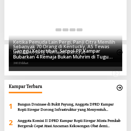
Anggota Komisi II DPRD Kampar Ropii Siregar
K
Minta Pemkab Bergerak Cepat Atasi Ancaman
B
Kekosongan Obat demi Wujudkan Kampar Dihati
Di Berita, Daerah, Kampar, News, Politik, Riau
|
19 Mei 2026
D
Ketika Pemuda Lain Pergi, Panji Citra Memilih
Sebanyak 70 Orang di Kentucky, AS Tewas
Bertahan
Ganggu Ketertiban, Satpol-PP Kampar
Daerah Terpopuler
usai Diterjang Tornado Dahsyat
547 Dilihat
Bubarkan 4 Remaja Bukan Muhrim di Tugu
395 Dilihat
Batu Hitam dan Tigo Tungku Sajoangan
381 Dilihat
Kampar Terbaru
1
Bangun Drainase di Bukit Payung, Anggota DPRD Kampar
Ropii Siregar Dorong Infrastruktur yang Menyentuh
Kebutuhan Dasar
2
Anggota Komisi II DPRD Kampar Ropii Siregar Minta Pemkab
Bergerak Cepat Atasi Ancaman Kekosongan Obat demi