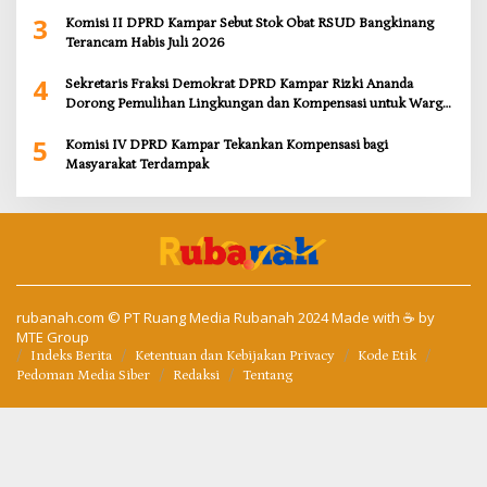
Wujudkan Kampar Dihati
3
Komisi II DPRD Kampar Sebut Stok Obat RSUD Bangkinang
Terancam Habis Juli 2026
4
Sekretaris Fraksi Demokrat DPRD Kampar Rizki Ananda
Dorong Pemulihan Lingkungan dan Kompensasi untuk Warga
Sungai Tapung
5
Komisi IV DPRD Kampar Tekankan Kompensasi bagi
Masyarakat Terdampak
rubanah.com
© PT Ruang Media Rubanah 2024 Made with ☕ by
MTE Group
Indeks Berita
Ketentuan dan Kebijakan Privacy
Kode Etik
Pedoman Media Siber
Redaksi
Tentang