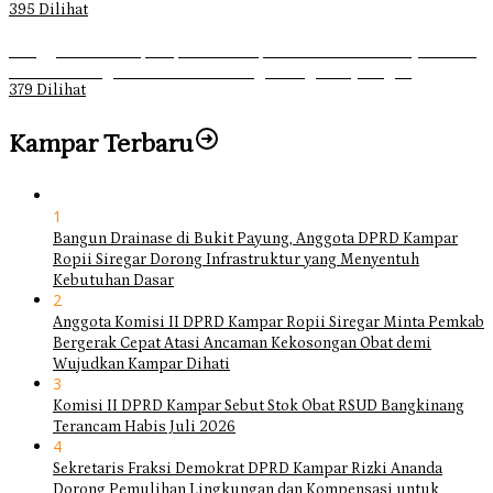
395 Dilihat
Ganggu Ketertiban, Satpol-PP Kampar Bubarkan 4 Remaja Bukan
Muhrim di Tugu Batu Hitam dan Tigo Tungku Sajoangan
379 Dilihat
Kampar Terbaru
1
Bangun Drainase di Bukit Payung, Anggota DPRD Kampar
Ropii Siregar Dorong Infrastruktur yang Menyentuh
Kebutuhan Dasar
2
Anggota Komisi II DPRD Kampar Ropii Siregar Minta Pemkab
Bergerak Cepat Atasi Ancaman Kekosongan Obat demi
Wujudkan Kampar Dihati
3
Komisi II DPRD Kampar Sebut Stok Obat RSUD Bangkinang
Terancam Habis Juli 2026
4
Sekretaris Fraksi Demokrat DPRD Kampar Rizki Ananda
Dorong Pemulihan Lingkungan dan Kompensasi untuk