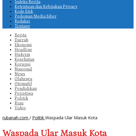
Indeks Berita
Ketentuan dan Kebijakan Privacy
Kode Etik
Pedoman Media Siber
Redaksi
Tentang
Berita
Daerah
Ekonomi
Headline
Hukrim
Kesehatan
Korupsi
Nasional
News
Olahraga
Otomatif
Pendidikan
Peristiwa
Politik
Riau
Video
rubanah.com
/
Politik
Waspada Ular Masuk Kota
Waspada Ular Masuk Kota