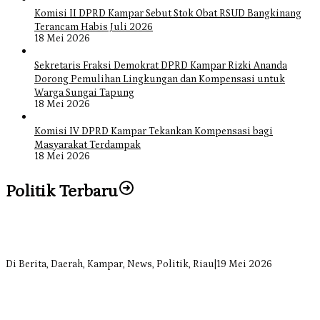
Komisi II DPRD Kampar Sebut Stok Obat RSUD Bangkinang
Terancam Habis Juli 2026
18 Mei 2026
Sekretaris Fraksi Demokrat DPRD Kampar Rizki Ananda
Dorong Pemulihan Lingkungan dan Kompensasi untuk
Warga Sungai Tapung
18 Mei 2026
Komisi IV DPRD Kampar Tekankan Kompensasi bagi
Masyarakat Terdampak
18 Mei 2026
Politik Terbaru
Bangun Drainase di Bukit Payung, Anggota DPRD Kampar Ropii
Siregar Dorong Infrastruktur yang Menyentuh Kebutuhan Dasar
Di Berita, Daerah, Kampar, News, Politik, Riau
|
19 Mei 2026
Anggota Komisi II DPRD Kampar Ropii Siregar Minta Pemkab
Bergerak Cepat Atasi Ancaman Kekosongan Obat demi Wujudkan
Kampar Dihati