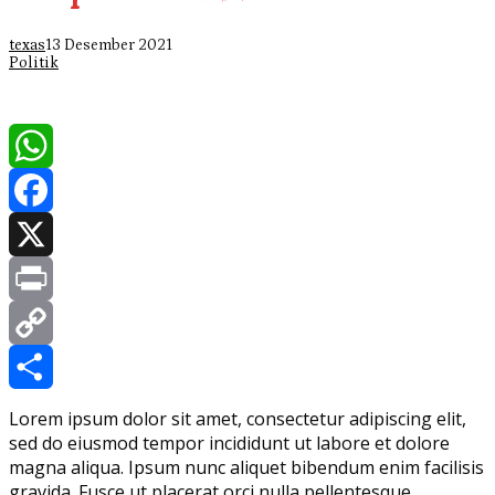
texas
13 Desember 2021
Politik
WhatsApp
Facebook
X
Print
Copy
Link
Share
Lorem ipsum dolor sit amet, consectetur adipiscing elit,
sed do eiusmod tempor incididunt ut labore et dolore
magna aliqua. Ipsum nunc aliquet bibendum enim facilisis
gravida. Fusce ut placerat orci nulla pellentesque