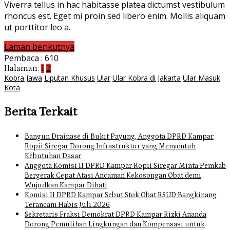
Viverra tellus in hac habitasse platea dictumst vestibulum
rhoncus est. Eget mi proin sed libero enim. Mollis aliquam
ut porttitor leo a.
Laman berikutnya
Pembaca :
610
Halaman:
1
2
Kobra Jawa
Liputan Khusus
Ular
Ular Kobra di Jakarta
Ular Masuk
Kota
Berita Terkait
Bangun Drainase di Bukit Payung, Anggota DPRD Kampar
Ropii Siregar Dorong Infrastruktur yang Menyentuh
Kebutuhan Dasar
Anggota Komisi II DPRD Kampar Ropii Siregar Minta Pemkab
Bergerak Cepat Atasi Ancaman Kekosongan Obat demi
Wujudkan Kampar Dihati
Komisi II DPRD Kampar Sebut Stok Obat RSUD Bangkinang
Terancam Habis Juli 2026
Sekretaris Fraksi Demokrat DPRD Kampar Rizki Ananda
Dorong Pemulihan Lingkungan dan Kompensasi untuk