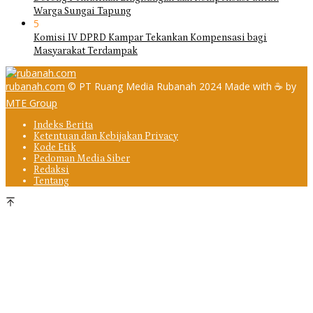
Warga Sungai Tapung
5
Komisi IV DPRD Kampar Tekankan Kompensasi bagi
Masyarakat Terdampak
rubanah.com
© PT Ruang Media Rubanah 2024 Made with ☕ by
MTE Group
Indeks Berita
Ketentuan dan Kebijakan Privacy
Kode Etik
Pedoman Media Siber
Redaksi
Tentang