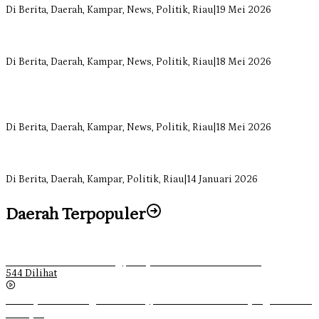
Di Berita, Daerah, Kampar, News, Politik, Riau
|
19 Mei 2026
Komisi II DPRD Kampar Sebut Stok Obat RSUD Bangkinang
Terancam Habis Juli 2026
Di Berita, Daerah, Kampar, News, Politik, Riau
|
18 Mei 2026
Sekretaris Fraksi Demokrat DPRD Kampar Rizki Ananda Dorong
Pemulihan Lingkungan dan Kompensasi untuk Warga Sungai
Tapung
Di Berita, Daerah, Kampar, News, Politik, Riau
|
18 Mei 2026
Soal Insentif Dokter, DPRD Kampar Undang RSUD Bangkinang ke
RDP
Di Berita, Daerah, Kampar, Politik, Riau
|
14 Januari 2026
Daerah Terpopuler
Ketika Pemuda Lain Pergi, Panji Citra Memilih Bertahan
544 Dilihat
Sebanyak 70 Orang di Kentucky, AS Tewas usai Diterjang Tornado
Dahsyat