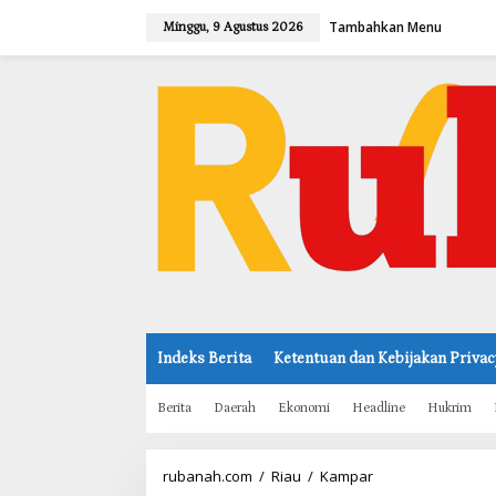
L
Tambahkan Menu
e
Minggu, 9 Agustus 2026
w
a
t
i
k
e
k
o
n
t
e
n
Indeks Berita
Ketentuan dan Kebijakan Privac
Berita
Daerah
Ekonomi
Headline
Hukrim
rubanah.com
/
Riau
/
Kampar
P