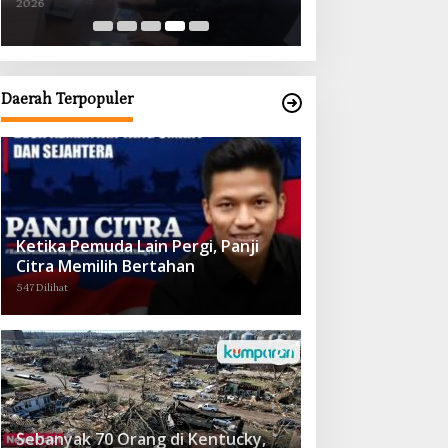
2026
2026
Kompensasi untuk Warga Sungai
Tapung
Daerah Terpopuler
Ketika Pemuda Lain Pergi, Panji
Citra Memilih Bertahan
547 Dilihat
Sebanyak 70 Orang di Kentucky,