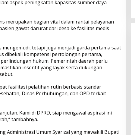
lam aspek peningkatan kapasitas sumber daya
2026
an Kampar Dihati
ans merupakan bagian vital dalam rantai pelayanan
sien gawat darurat dari desa ke fasilitas medis
 mengemudi, tetapi juga menjadi garda pertama saat
rus dibekali kompetensi pertolongan pertama,
 perlindungan hukum. Pemerintah daerah perlu
mastikan insentif yang layak serta dukungan
sebut.
 fasilitasi pelatihan rutin berbasis standar
esehatan, Dinas Perhubungan, dan OPD terkait
anjutan. Kami di DPRD, siap mengawal aspirasi ini
rah,” tambahnya.
idang Administrasi Umum Syarizal yang mewakili Bupati