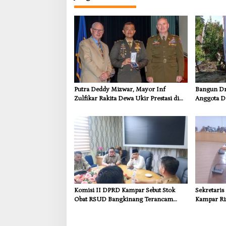
Putra Deddy Mizwar, Mayor Inf
Bangun Dra
Zulfikar Rakita Dewa Ukir Prestasi di
Anggota D
CGSC Amerika Serikat
Dorong In
Kebutuhan
Komisi II DPRD Kampar Sebut Stok
Sekretari
Obat RSUD Bangkinang Terancam
Kampar Ri
Habis Juli 2026
Pemulihan
Kompensas