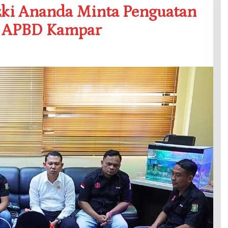
zki Ananda Minta Penguatan
s APBD Kampar