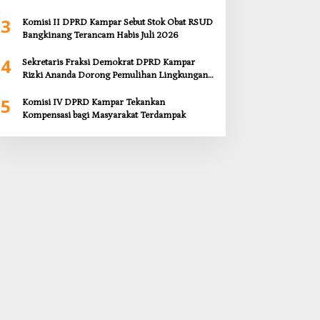
Kekosongan Obat demi Wujudkan Kampar
3
Dihati
Komisi II DPRD Kampar Sebut Stok Obat RSUD
Bangkinang Terancam Habis Juli 2026
4
Sekretaris Fraksi Demokrat DPRD Kampar
Rizki Ananda Dorong Pemulihan Lingkungan
dan Kompensasi untuk Warga Sungai Tapung
5
Komisi IV DPRD Kampar Tekankan
Kompensasi bagi Masyarakat Terdampak