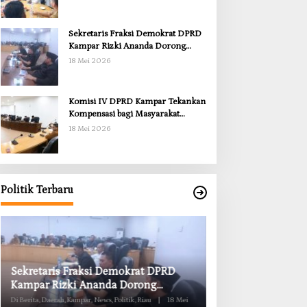
Sekretaris Fraksi Demokrat DPRD
Kampar Rizki Ananda Dorong
Pemulihan Lingkungan dan
18 Mei 2026
Kompensasi untuk Warga Sungai
Tapung
Komisi IV DPRD Kampar Tekankan
Kompensasi bagi Masyarakat
Terdampak
18 Mei 2026
Politik Terbaru
Sekretaris Fraksi Demokrat DPRD
Soal Insentif Dok
Kampar Rizki Ananda Dorong
Undang RSUD Ban
Pemulihan Lingkungan dan
Di Berita, Daerah, Kampar, News, Politik, Riau
|
18 Mei
Di Berita, Daerah, Kampar, Pol