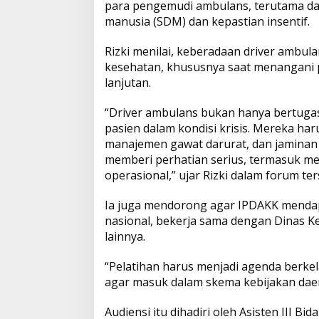
o
para pengemudi ambulans, terutama da
2026
2026
Menyentuh Kebutuhan Dasar
Obat demi Wujudk
A
o
i
r
manusia (SDM) dan kepastian insentif.
i
p
o
n
t
Rizki menilai, keberadaan driver ambul
a
kesehatan, khususnya saat menangani pa
s
p
k
k
A
lanjutan.
P
B
“Driver ambulans bukan hanya bertugas
D
pasien dalam kondisi krisis. Mereka ha
K
manajemen gawat darurat, dan jaminan
a
m
memberi perhatian serius, termasuk me
p
operasional,” ujar Rizki dalam forum ter
a
r
Ia juga mendorong agar IPDAKK mendapat
nasional, bekerja sama dengan Dinas K
lainnya.
“Pelatihan harus menjadi agenda berkel
agar masuk dalam skema kebijakan dae
Audiensi itu dihadiri oleh Asisten III B