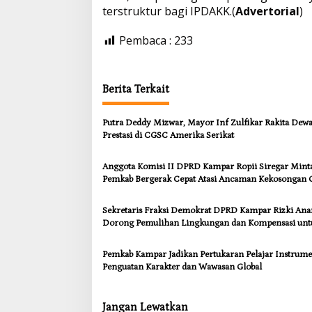
terstruktur bagi IPDAKK.(
Advertorial
)
Pembaca :
233
Berita Terkait
Putra Deddy Mizwar, Mayor Inf Zulfikar Rakita Dew
Prestasi di CGSC Amerika Serikat
Anggota Komisi II DPRD Kampar Ropii Siregar Mint
Pemkab Bergerak Cepat Atasi Ancaman Kekosongan 
demi Wujudkan Kampar Dihati
Sekretaris Fraksi Demokrat DPRD Kampar Rizki An
Dorong Pemulihan Lingkungan dan Kompensasi unt
Warga Sungai Tapung
Pemkab Kampar Jadikan Pertukaran Pelajar Instrum
Penguatan Karakter dan Wawasan Global
Jangan Lewatkan