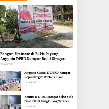
Bangun Drainase di Bukit Payung,
Anggota DPRD Kampar Ropii Siregar
Dorong Infrastruktur yang Menyentuh
19 Mei 2026
Kebutuhan Dasar
Anggota Komisi II DPRD Kampar
Ropii Siregar Minta Pemkab
Bergerak Cepat Atasi Ancaman
19 Mei 2026
Kekosongan Obat demi Wujudkan
Kampar Dihati
Komisi II DPRD Kampar Sebut Stok
Obat RSUD Bangkinang Terancam
Habis Juli 2026
18 Mei 2026