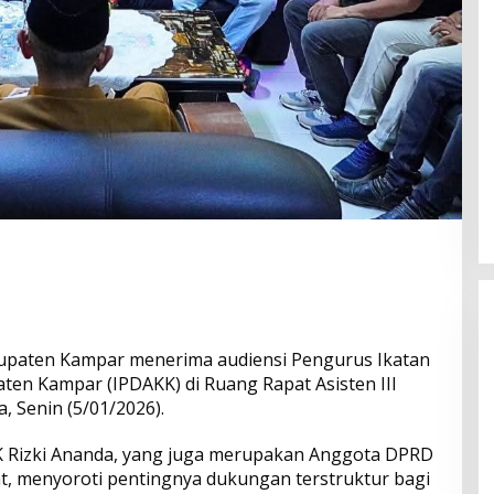
paten Kampar menerima audiensi Pengurus Ikatan
en Kampar (IPDAKK) di Ruang Rapat Asisten III
 Senin (5/01/2026).
I DPRD Kampar
Komisi II DPRD Kampar Sebut Stok
K Rizki Ananda, yang juga merupakan Anggota DPRD
ta Pemkab Bergerak
Obat RSUD Bangkinang Terancam
, menyoroti pentingnya dukungan terstruktur bagi
man Kekosongan
Habis Juli 2026
s, Politik, Riau
|
19 Mei
Di Berita, Daerah, Kampar, News, Politik, Riau
|
18 Mei