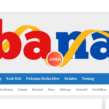
y
Kode Etik
Pedoman Media Siber
Redaksi
Tentang
Kesehatan
Korupsi
Nasional
News
Olahraga
Otomatif
Pendidikan