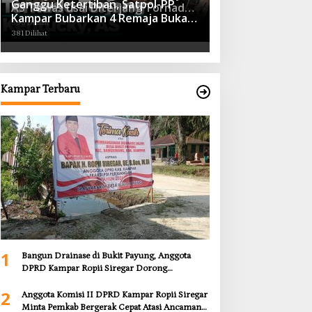
Ganggu Ketertiban, Satpol-PP
AS Tewas usai Diterjang Tornado
Kampar Bubarkan 4 Remaja Bukan
Dahsyat
395 Dilihat
Muhrim di Tugu Batu Hitam dan
381 Dilihat
Tigo Tungku Sajoangan
Kampar Terbaru
1
Bangun Drainase di Bukit Payung, Anggota
DPRD Kampar Ropii Siregar Dorong
Infrastruktur yang Menyentuh Kebutuhan
2
Dasar
Anggota Komisi II DPRD Kampar Ropii Siregar
Minta Pemkab Bergerak Cepat Atasi Ancaman