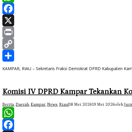
WhatsApp
Facebook
X
Print
Copy
Link
Share
KAMPAR, RIAU – Sekretaris Fraksi Demokrat DPRD Kabupaten Kam
Komisi IV DPRD Kampar Tekankan Ko
Berita
,
Daerah
,
Kampar
,
News
,
Riau
|
18 Mei 2026
19 Mei 2026
oleh
Jurn
WhatsApp