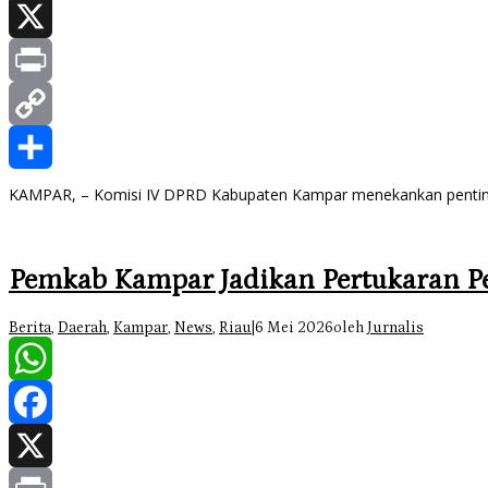
Facebook
X
Print
Copy
Link
Share
KAMPAR, – Komisi IV DPRD Kabupaten Kampar menekankan penting
Pemkab Kampar Jadikan Pertukaran Pe
Berita
,
Daerah
,
Kampar
,
News
,
Riau
|
6 Mei 2026
oleh
Jurnalis
WhatsApp
Facebook