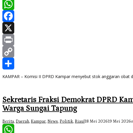
WhatsApp
Facebook
X
Print
Copy
Link
Share
KAMPAR – Komisi II DPRD Kampar menyebut stok anggaran obat 
Sekretaris Fraksi Demokrat DPRD Ka
Warga Sungai Tapung
Berita
,
Daerah
,
Kampar
,
News
,
Politik
,
Riau
|
18 Mei 2026
19 Mei 2026