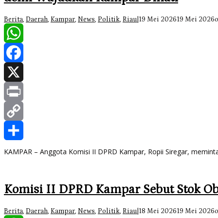
Berita
,
Daerah
,
Kampar
,
News
,
Politik
,
Riau
|
19 Mei 2026
19 Mei 2026
WhatsApp
Facebook
X
Print
Copy
Link
Share
KAMPAR – Anggota Komisi II DPRD Kampar, Ropii Siregar, memint
Komisi II DPRD Kampar Sebut Stok O
Berita
,
Daerah
,
Kampar
,
News
,
Politik
,
Riau
|
18 Mei 2026
19 Mei 2026