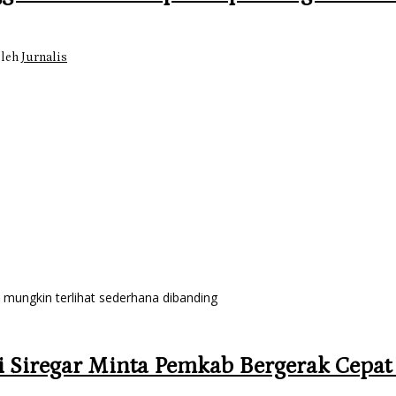
oleh
Jurnalis
ungkin terlihat sederhana dibanding
 Siregar Minta Pemkab Bergerak Cepa