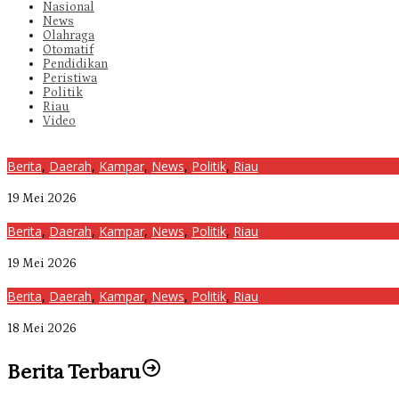
Nasional
News
Olahraga
Otomatif
Pendidikan
Peristiwa
Politik
Riau
Video
Berita
,
Daerah
,
Kampar
,
News
,
Politik
,
Riau
Bangun Drainase di Bukit Payung, Anggota DPRD Kampar Ropii Sire
19 Mei 2026
Berita
,
Daerah
,
Kampar
,
News
,
Politik
,
Riau
Anggota Komisi II DPRD Kampar Ropii Siregar Minta Pemkab Berge
19 Mei 2026
Berita
,
Daerah
,
Kampar
,
News
,
Politik
,
Riau
Komisi II DPRD Kampar Sebut Stok Obat RSUD Bangkinang Terancam 
18 Mei 2026
Berita Terbaru