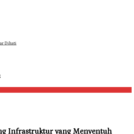
r Dihati
g
ng Infrastruktur yang Menyentuh