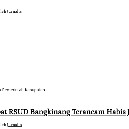
oleh
Jurnalis
a Pemerintah Kabupaten
bat RSUD Bangkinang Terancam Habis J
oleh
Jurnalis