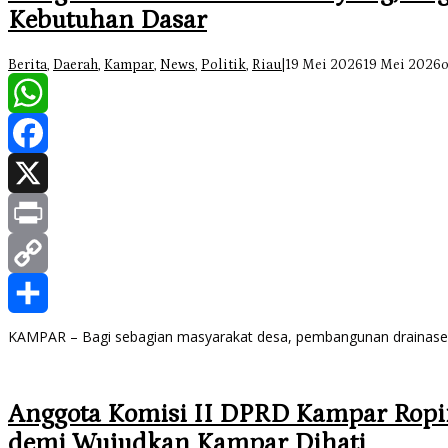
Kebutuhan Dasar
Berita
,
Daerah
,
Kampar
,
News
,
Politik
,
Riau
|
19 Mei 2026
19 Mei 2026
WhatsApp
Facebook
X
Print
Copy
Link
Share
KAMPAR – Bagi sebagian masyarakat desa, pembangunan drainase m
Anggota Komisi II DPRD Kampar Ropii
demi Wujudkan Kampar Dihati