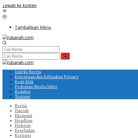
Lewati ke konten
Tambahkan Menu
Indeks Berita
Ketentuan dan Kebijakan Privacy
Kode Etik
Pedoman Media Siber
Redaksi
Tentang
Berita
Daerah
Ekonomi
Headline
Hukrim
Kesehatan
Korupsi