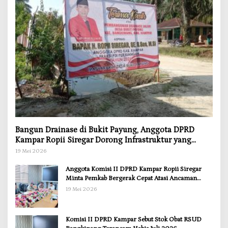
Bangun Drainase di Bukit Payung, Anggota DPRD
Kampar Ropii Siregar Dorong Infrastruktur yang
Menyentuh Kebutuhan Dasar
19 Mei 2026
Anggota Komisi II DPRD Kampar Ropii Siregar
Minta Pemkab Bergerak Cepat Atasi Ancaman
Kekosongan Obat demi Wujudkan Kampar Dihati
19 Mei 2026
Komisi II DPRD Kampar Sebut Stok Obat RSUD