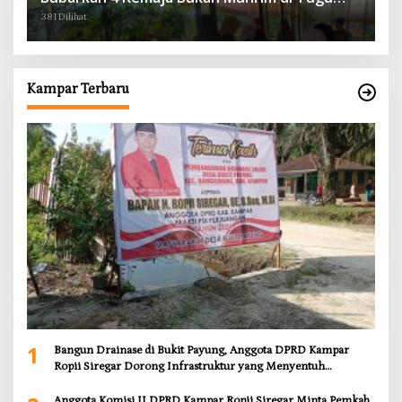
Batu Hitam dan Tigo Tungku Sajoangan
381 Dilihat
Kampar Terbaru
1
Bangun Drainase di Bukit Payung, Anggota DPRD Kampar
Ropii Siregar Dorong Infrastruktur yang Menyentuh
Kebutuhan Dasar
Anggota Komisi II DPRD Kampar Ropii Siregar Minta Pemkab