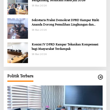
Bangkinang Terancam Habis Juli 2026
18 Mei 2026
Sekretaris Fraksi Demokrat DPRD Kampar Rizki
Ananda Dorong Pemulihan Lingkungan dan
Kompensasi untuk Warga Sungai Tapung
18 Mei 2026
Komisi IV DPRD Kampar Tekankan Kompensasi
bagi Masyarakat Terdampak
18 Mei 2026
Politik Terbaru