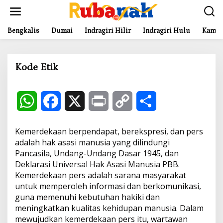
L
e
w
a
Bengkalis
Dumai
Indragiri Hilir
Indragiri Hulu
Kampa
t
i
k
Kode Etik
e
k
o
|
n
2
W
F
X
P
C
S
t
6
e
J
A
h
a
r
o
h
n
N
Kemerdekaan berpendapat, berekspresi, dan pers
U
A
a
c
i
p
a
adalah hak asasi manusia yang dilindungi
R
Pancasila, Undang-Undang Dasar 1945, dan
I
t
e
n
y
r
2
Deklarasi Universal Hak Asasi Manusia PBB.
0
2
Kemerdekaan pers adalah sarana masyarakat
s
b
t
L
e
4
untuk memperoleh informasi dan berkomunikasi,
O
L
guna memenuhi kebutuhan hakiki dan
A
o
i
E
meningkatkan kualitas kehidupan manusia. Dalam
H
T
mewujudkan kemerdekaan pers itu, wartawan
p
o
n
E