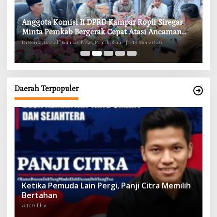
RD
Anggota Komisi II DPRD Kampar Ropii Siregar
K
g
Minta Pemkab Bergerak Cepat Atasi Ancaman
B
Kekosongan Obat demi Wujudkan Kampar Dihati
Di Berita, Daerah, Kampar, News, Politik, Riau
|
19 Mei 2026
Di 
Daerah Terpopuler
Ketika Pemuda Lain Pergi, Panji Citra Memilih
Bertahan
547 Dilihat