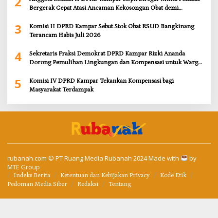
2
Bergerak Cepat Atasi Ancaman Kekosongan Obat demi
Wujudkan Kampar Dihati
3
Komisi II DPRD Kampar Sebut Stok Obat RSUD Bangkinang
Terancam Habis Juli 2026
4
Sekretaris Fraksi Demokrat DPRD Kampar Rizki Ananda
Dorong Pemulihan Lingkungan dan Kompensasi untuk Warga
Sungai Tapung
5
Komisi IV DPRD Kampar Tekankan Kompensasi bagi
Masyarakat Terdampak
rubanah.com
© PT Ruang Media Rubanah 2024 Made with
by
MTE Group
Indeks Berita
Ketentuan dan Kebijakan Privacy
Kode Etik
Pedoman Media Siber
Redaksi
Tentang