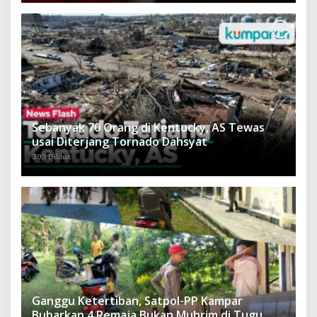
Sebanyak 70 Orang di Kentucky, AS Tewas
usai Diterjang Tornado Dahsyat
395 Dilihat
Ganggu Ketertiban, Satpol-PP Kampar
Bubarkan 4 Remaja Bukan Muhrim di Tugu