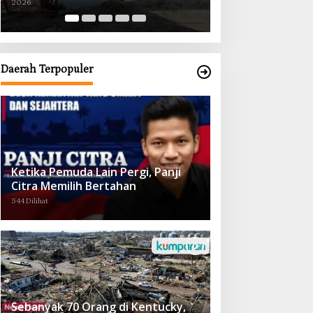
2026
2026
Obat demi Wujudkan Kampar Dihati
Daerah Terpopuler
Ketika Pemuda Lain Pergi, Panji
Citra Memilih Bertahan
544 Dilihat
Sebanyak 70 Orang di Kentucky,