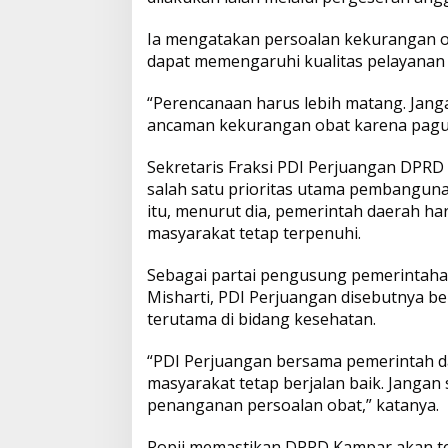
o
s
Ia mengatakan persoalan kekurangan ob
o
dapat memengaruhi kualitas pelayanan
n
g
a
“Perencanaan harus lebih matang. Jang
n
ancaman kekurangan obat karena pagu a
O
b
Sekretaris Fraksi PDI Perjuangan DPR
a
t
salah satu prioritas utama pembanguna
d
itu, menurut dia, pemerintah daerah 
e
masyarakat tetap terpenuhi.
m
i
Sebagai partai pengusung pemerintaha
W
u
Misharti, PDI Perjuangan disebutnya 
j
terutama di bidang kesehatan.
u
d
“PDI Perjuangan bersama pemerintah d
k
masyarakat tetap berjalan baik. Janga
a
n
penanganan persoalan obat,” katanya.
K
a
Ropii memastikan DPRD Kampar akan te