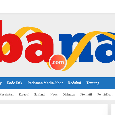
y
Kode Etik
Pedoman Media Siber
Redaksi
Tentang
Kesehatan
Korupsi
Nasional
News
Olahraga
Otomatif
Pendidikan