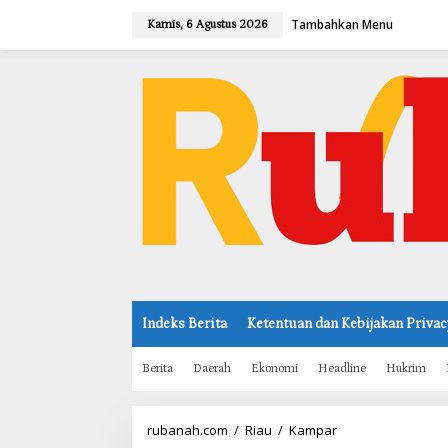
L
Tambahkan Menu
e
Kamis, 6 Agustus 2026
w
a
t
i
k
e
k
o
n
t
e
n
Indeks Berita
Ketentuan dan Kebijakan Privac
Berita
Daerah
Ekonomi
Headline
Hukrim
rubanah.com
/
Riau
/
Kampar
A