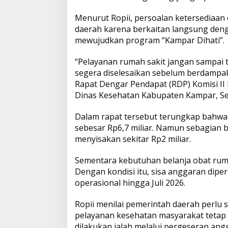
g
t
e
n
y
r
e
Menurut Ropii, persoalan ketersediaan 
r
s
b
t
L
e
daerah karena berkaitan langsung den
a
k
mewujudkan program “Kampar Dihati”.
A
o
i
C
e
“Pelayanan rumah sakit jangan sampai t
p
o
n
p
segera diselesaikan sebelum berdampak
a
Rapat Dengar Pendapat (RDP) Komisi 
p
k
k
t
A
Dinas Kesehatan Kabupaten Kampar, Sen
t
a
Dalam rapat tersebut terungkap bahwa
s
sebesar Rp6,7 miliar. Namun sebagian b
i
menyisakan sekitar Rp2 miliar.
A
n
c
Sementara kebutuhan belanja obat rumah
a
Dengan kondisi itu, sisa anggaran di
m
operasional hingga Juli 2026.
a
n
Ropii menilai pemerintah daerah perlu
K
e
pelayanan kesehatan masyarakat tetap be
k
dilakukan ialah melalui pergeseran a