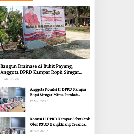
Bangun Drainase di Bukit Payung,
Anggota DPRD Kampar Ropii Siregar
Dorong Infrastruktur yang Menyentuh
19 Mei 2026
Kebutuhan Dasar
Anggota Komisi II DPRD Kampar
Ropii Siregar Minta Pemkab
Bergerak Cepat Atasi Ancaman
19 Mei 2026
Kekosongan Obat demi Wujudkan
Kampar Dihati
Komisi II DPRD Kampar Sebut Stok
Obat RSUD Bangkinang Terancam
Habis Juli 2026
18 Mei 2026