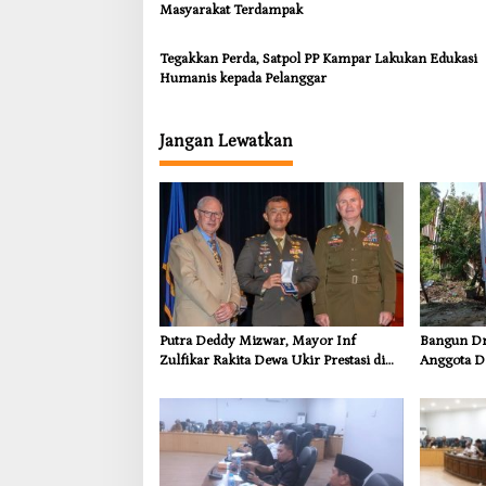
Masyarakat Terdampak
Tegakkan Perda, Satpol PP Kampar Lakukan Edukasi
Humanis kepada Pelanggar
Jangan Lewatkan
Putra Deddy Mizwar, Mayor Inf
Bangun Dra
Zulfikar Rakita Dewa Ukir Prestasi di
Anggota D
CGSC Amerika Serikat
Dorong In
Kebutuhan