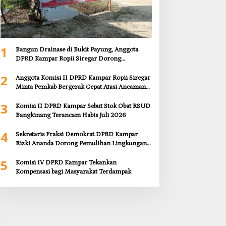
1
Bangun Drainase di Bukit Payung, Anggota
DPRD Kampar Ropii Siregar Dorong
Infrastruktur yang Menyentuh Kebutuhan
2
Dasar
Anggota Komisi II DPRD Kampar Ropii Siregar
Minta Pemkab Bergerak Cepat Atasi Ancaman
Kekosongan Obat demi Wujudkan Kampar
3
Dihati
Komisi II DPRD Kampar Sebut Stok Obat RSUD
Bangkinang Terancam Habis Juli 2026
4
Sekretaris Fraksi Demokrat DPRD Kampar
Rizki Ananda Dorong Pemulihan Lingkungan
dan Kompensasi untuk Warga Sungai Tapung
5
Komisi IV DPRD Kampar Tekankan
Kompensasi bagi Masyarakat Terdampak