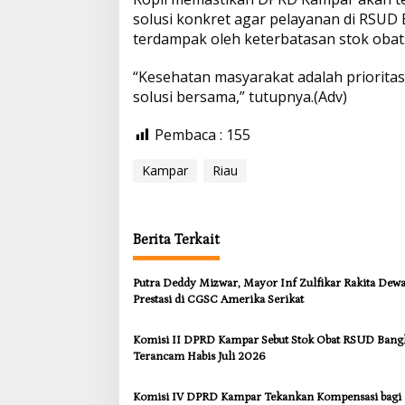
m
solusi konkret agar pelayanan di RSUD
p
terdampak oleh keterbatasan stok obat
a
r
D
“Kesehatan masyarakat adalah prioritas.
i
solusi bersama,” tutupnya.(Adv)
h
a
Pembaca :
155
t
i
Kampar
Riau
Berita Terkait
Putra Deddy Mizwar, Mayor Inf Zulfikar Rakita Dew
Prestasi di CGSC Amerika Serikat
Komisi II DPRD Kampar Sebut Stok Obat RSUD Bang
Terancam Habis Juli 2026
Komisi IV DPRD Kampar Tekankan Kompensasi bagi