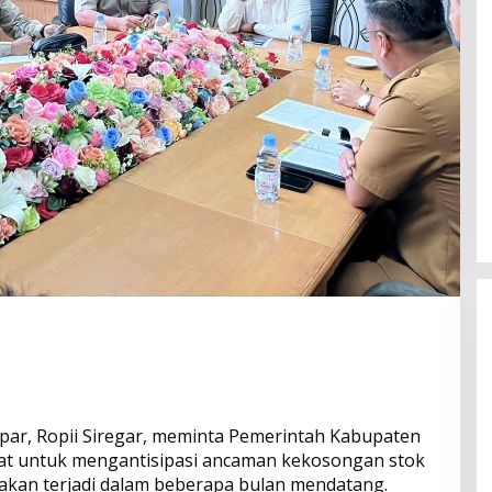
ar, Ropii Siregar, meminta Pemerintah Kabupaten
Bangun Drainase di Bukit Payung,
Anggota DPRD Kampar Ropii Siregar
at untuk mengantisipasi ancaman kekosongan stok
Dorong Infrastruktur yang
akan terjadi dalam beberapa bulan mendatang.
Di Berita, Daerah, Kampar, News, Politik, Riau
|
19 Mei