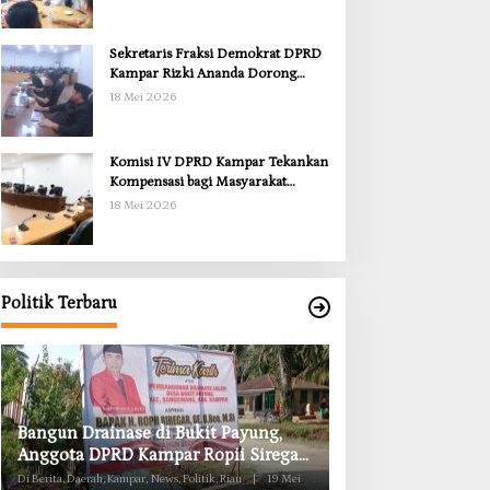
Sekretaris Fraksi Demokrat DPRD
Kampar Rizki Ananda Dorong
Pemulihan Lingkungan dan
18 Mei 2026
Kompensasi untuk Warga Sungai
Tapung
Komisi IV DPRD Kampar Tekankan
Kompensasi bagi Masyarakat
Terdampak
18 Mei 2026
Politik Terbaru
Anggota Komisi II DPRD Kampar
Komisi II DPRD K
Ropii Siregar Minta Pemkab Bergerak
Obat RSUD Bangk
Cepat Atasi Ancaman Kekosongan
Habis Juli 2026
Di Berita, Daerah, Kampar, News, Politik, Riau
|
19 Mei
Di Berita, Daerah, Kampar, Ne