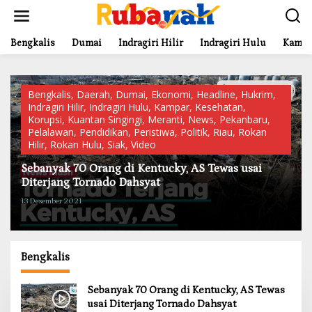
L
e
w
a
Bengkalis
Dumai
Indragiri Hilir
Indragiri Hulu
Kampa
t
i
k
e
Bengkalis
,
Daerah
,
Dumai
,
Ekonomi
,
Headline
,
Hukrim
,
k
Indragiri Hilir
,
Indragiri Hulu
,
Kampar
,
Kesehatan
,
o
Korupsi
,
Kuantan Singingi
,
Meranti
,
News
,
Pekanbaru
,
n
Pelalawan
,
Pendidikan
,
Peristiwa
,
Politik
,
Riau
,
Rokan
t
Hilir
,
Rokan Hulu
,
Siak
,
Video
e
Sebanyak 70 Orang di Kentucky, AS Tewas usai
n
Diterjang Tornado Dahsyat
13 Desember 2021
Bengkalis
Sebanyak 70 Orang di Kentucky, AS Tewas
usai Diterjang Tornado Dahsyat