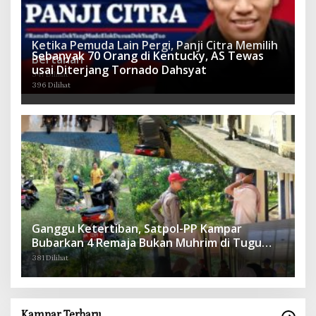
Ketika Pemuda Lain Pergi, Panji Citra Memilih
Sebanyak 70 Orang di Kentucky, AS Tewas
Bertahan
usai Diterjang Tornado Dahsyat
547 Dilihat
396 Dilihat
Ganggu Ketertiban, Satpol-PP Kampar
Bubarkan 4 Remaja Bukan Muhrim di Tugu
Batu Hitam dan Tigo Tungku Sajoangan
381 Dilihat
Kampar Terbaru