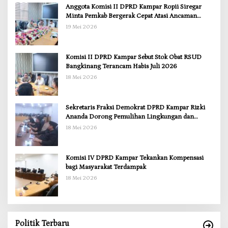
Anggota Komisi II DPRD Kampar Ropii Siregar
Minta Pemkab Bergerak Cepat Atasi Ancaman
Kekosongan Obat demi Wujudkan Kampar Dihati
19 Mei 2026
Komisi II DPRD Kampar Sebut Stok Obat RSUD
Bangkinang Terancam Habis Juli 2026
18 Mei 2026
Sekretaris Fraksi Demokrat DPRD Kampar Rizki
Ananda Dorong Pemulihan Lingkungan dan
Kompensasi untuk Warga Sungai Tapung
18 Mei 2026
Komisi IV DPRD Kampar Tekankan Kompensasi
bagi Masyarakat Terdampak
18 Mei 2026
Politik Terbaru