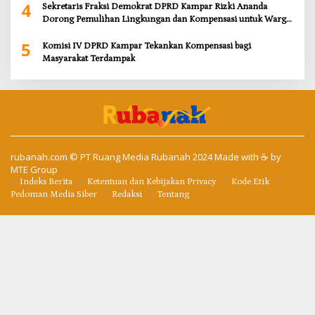
4
Sekretaris Fraksi Demokrat DPRD Kampar Rizki Ananda
Dorong Pemulihan Lingkungan dan Kompensasi untuk Warga
Sungai Tapung
5
Komisi IV DPRD Kampar Tekankan Kompensasi bagi
Masyarakat Terdampak
rubanah.com
© PT Ruang Media Rubanah 2024 Made with ☕ by
MTE Group
Indeks Berita
Ketentuan dan Kebijakan Privacy
Kode Etik
Pedoman Media Siber
Redaksi
Tentang