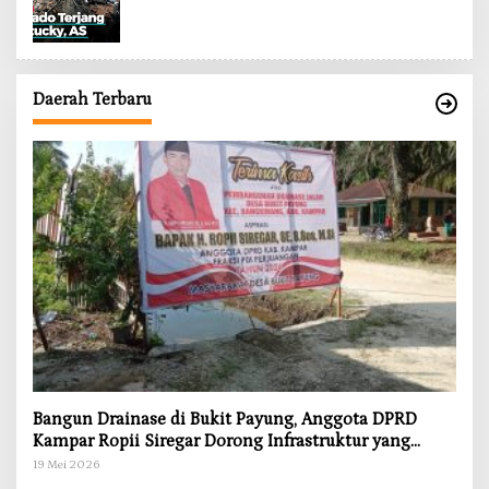
Daerah Terbaru
Bangun Drainase di Bukit Payung, Anggota DPRD
Kampar Ropii Siregar Dorong Infrastruktur yang
Menyentuh Kebutuhan Dasar
19 Mei 2026