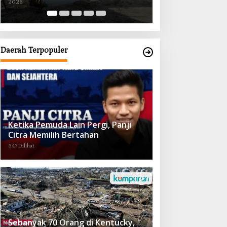
2026
2026
Obat demi Wujudkan Kampar Dihati
Daerah Terpopuler
Ketika Pemuda Lain Pergi, Panji
Citra Memilih Bertahan
547 Dilihat
Sebanyak 70 Orang di Kentucky,