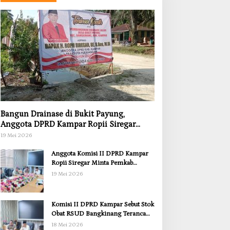
Bangun Drainase di Bukit Payung,
Anggota DPRD Kampar Ropii Siregar
Dorong Infrastruktur yang Menyentuh
19 Mei 2026
Kebutuhan Dasar
Anggota Komisi II DPRD Kampar
Ropii Siregar Minta Pemkab
Bergerak Cepat Atasi Ancaman
19 Mei 2026
Kekosongan Obat demi Wujudkan
Kampar Dihati
Komisi II DPRD Kampar Sebut Stok
Obat RSUD Bangkinang Terancam
Habis Juli 2026
18 Mei 2026