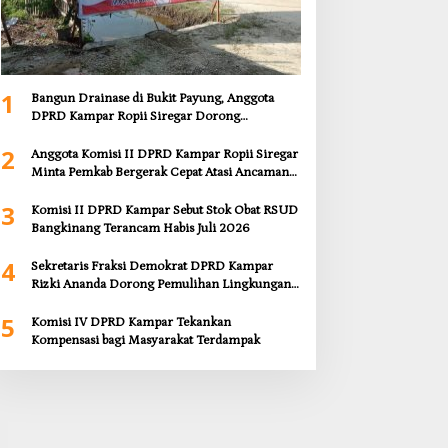
1
Bangun Drainase di Bukit Payung, Anggota
DPRD Kampar Ropii Siregar Dorong
Infrastruktur yang Menyentuh Kebutuhan
2
Dasar
Anggota Komisi II DPRD Kampar Ropii Siregar
Minta Pemkab Bergerak Cepat Atasi Ancaman
Kekosongan Obat demi Wujudkan Kampar
3
Dihati
Komisi II DPRD Kampar Sebut Stok Obat RSUD
Bangkinang Terancam Habis Juli 2026
4
Sekretaris Fraksi Demokrat DPRD Kampar
Rizki Ananda Dorong Pemulihan Lingkungan
dan Kompensasi untuk Warga Sungai Tapung
5
Komisi IV DPRD Kampar Tekankan
Kompensasi bagi Masyarakat Terdampak