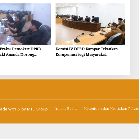
 Dasar
Wujudkan Kampar Dihati
s Fraksi Demokrat DPRD
Komisi IV DPRD Kampar Tekankan
zki Ananda Dorong
Kompensasi bagi Masyarakat
 Lingkungan dan
Terdampak
i untuk Warga Sungai
ade with ☕ by
MTE Group
Indeks Berita
Ketentuan dan Kebijakan Priva