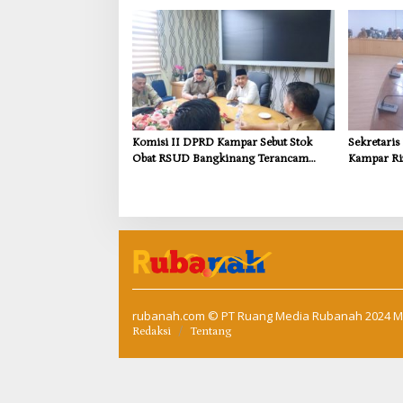
Kebutuhan
Komisi II DPRD Kampar Sebut Stok
Sekretari
Obat RSUD Bangkinang Terancam
Kampar Ri
Habis Juli 2026
Pemulihan
Kompensas
Tapung
rubanah.com
© PT Ruang Media Rubanah 2024 M
Redaksi
Tentang