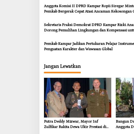
Anggota Komisi II DPRD Kampar Ropii Siregar Mint
Pemkab Bergerak Cepat Atasi Ancaman Kekosongan 
demi Wujudkan Kampar Dihati
Sekretaris Fraksi Demokrat DPRD Kampar Rizki An
Dorong Pemulihan Lingkungan dan Kompensasi unt
Warga Sungai Tapung
Pemkab Kampar Jadikan Pertukaran Pelajar Instrum
Penguatan Karakter dan Wawasan Global
Jangan Lewatkan
Putra Deddy Mizwar, Mayor Inf
Bangun Dra
Zulfikar Rakita Dewa Ukir Prestasi di
Anggota D
CGSC Amerika Serikat
Dorong In