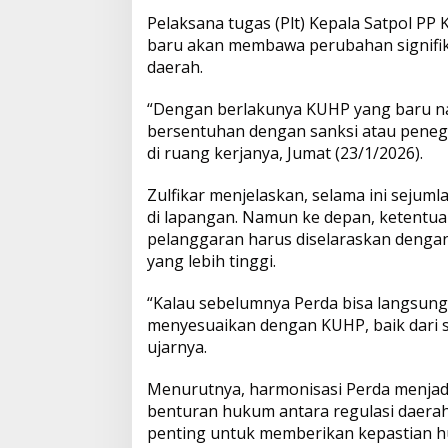
P
Pelaksana tugas (Plt) Kepala Satpol P
B
p
o
n
a
baru akan membawa perubahan signifi
r
daerah.
p
k
k
u
2
“Dengan berlakunya KUHP yang baru na
0
bersentuhan dengan sanksi atau penegak
2
6
di ruang kerjanya, Jumat (23/1/2026).
Zulfikar menjelaskan, selama ini sejum
di lapangan. Namun ke depan, ketentu
pelanggaran harus diselaraskan denga
yang lebih tinggi.
“Kalau sebelumnya Perda bisa langsung
menyesuaikan dengan KUHP, baik dari s
ujarnya.
Menurutnya, harmonisasi Perda menjad
benturan hukum antara regulasi daerah 
penting untuk memberikan kepastian h