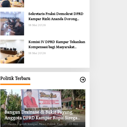
Sekretaris Fraksi Demokrat DPRD
Kampar Rizki Ananda Dorong
Pemulihan Lingkungan dan
18 Mei 2026
Kompensasi untuk Warga Sungai
Tapung
Komisi IV DPRD Kampar Tekankan
Kompensasi bagi Masyarakat
Terdampak
18 Mei 2026
Politik Terbaru
Anggota Komisi II DPRD Kampar
Komisi II DPRD K
Ropii Siregar Minta Pemkab Bergerak
Obat RSUD Bangk
Cepat Atasi Ancaman Kekosongan
Habis Juli 2026
Di Berita, Daerah, Kampar, News, Politik, Riau
|
19 Mei
Di Berita, Daerah, Kampar, Ne