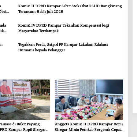
a
Komisi II DPRD Kampar Sebut Stok Obat RSUD Bangkinang
Obat
Terancam Habis Juli 2026
anda
Komisi IV DPRD Kampar Tekankan Kompensasi bagi
uk
Masyarakat Terdampak
en
Tegakkan Perda, Satpol PP Kampar Lakukan Edukasi
Humanis kepada Pelanggar
inase di Bukit Payung,
Anggota Komisi II DPRD Kampar Ropii
PRD Kampar Ropii Siregar
Siregar Minta Pemkab Bergerak Cepat
frastruktur yang Menyentuh
Atasi Ancaman Kekosongan Obat demi