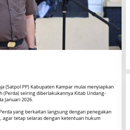
aja (Satpol PP) Kabupaten Kampar mulai menyiapkan
 (Perda) seiring diberlakukannya Kitab Undang-
 Januari 2026.
 Perda yang berkaitan langsung dengan penegakan
Bangun Drainase di Bukit Payung,
, agar tetap selaras dengan ketentuan hukum
Anggota DPRD Kampar Ropii Siregar
Dorong Infrastruktur yang
Di Berita, Daerah, Kampar, News, Politik, Riau
|
19 Mei