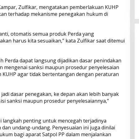
2026
Menyentuh Kebutuhan Dasar
P Kampar, Zulfikar, mengatakan pemberlakuan KUHP
kan terhadap mekanisme penegakan hukum di
nti, otomatis semua produk Perda yang
an harus kita sesuaikan,” kata Zulfikar saat ditemui
lah Perda dapat langsung dijadikan dasar penindakan
an mengenai sanksi maupun prosedur penyelesaian
n KUHP agar tidak bertentangan dengan peraturan
 jadi dasar penegakan, ke depan akan lebih banyak
isi sanksi maupun prosedur penyelesaiannya,”
i langkah penting untuk mencegah terjadinya
dan undang-undang. Penyesuaian ini juga dinilai
ukum bagi aparat Satpol PP dalam menjalankan