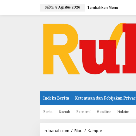
L
Tambahkan Menu
e
Sabtu, 8 Agustus 2026
w
a
t
i
k
e
k
o
n
t
e
n
Indeks Berita
Ketentuan dan Kebijakan Privac
Berita
Daerah
Ekonomi
Headline
Hukrim
rubanah.com
/
Riau
/
Kampar
S