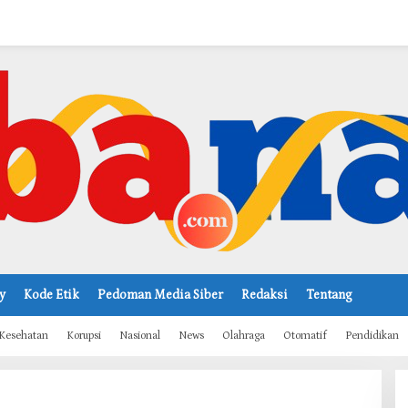
y
Kode Etik
Pedoman Media Siber
Redaksi
Tentang
Kesehatan
Korupsi
Nasional
News
Olahraga
Otomatif
Pendidikan