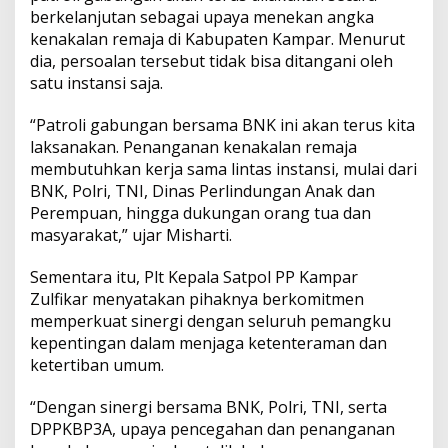
i
berkelanjutan sebagai upaya menekan angka
n
kenakalan remaja di Kabupaten Kampar. Menurut
a
dia, persoalan tersebut tidak bisa ditangani oleh
n
satu instansi saja.
g
“Patroli gabungan bersama BNK ini akan terus kita
laksanakan. Penanganan kenakalan remaja
membutuhkan kerja sama lintas instansi, mulai dari
BNK, Polri, TNI, Dinas Perlindungan Anak dan
Perempuan, hingga dukungan orang tua dan
masyarakat,” ujar Misharti.
Sementara itu, Plt Kepala Satpol PP Kampar
Zulfikar menyatakan pihaknya berkomitmen
memperkuat sinergi dengan seluruh pemangku
kepentingan dalam menjaga ketenteraman dan
ketertiban umum.
“Dengan sinergi bersama BNK, Polri, TNI, serta
DPPKBP3A, upaya pencegahan dan penanganan