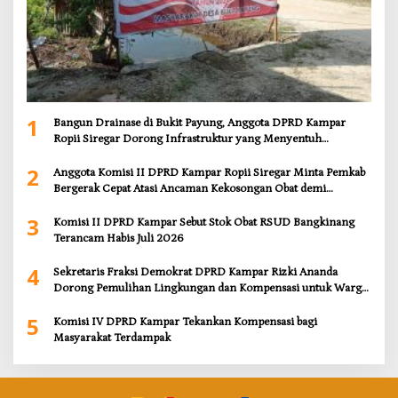
1
Bangun Drainase di Bukit Payung, Anggota DPRD Kampar
Ropii Siregar Dorong Infrastruktur yang Menyentuh
Kebutuhan Dasar
2
Anggota Komisi II DPRD Kampar Ropii Siregar Minta Pemkab
Bergerak Cepat Atasi Ancaman Kekosongan Obat demi
Wujudkan Kampar Dihati
3
Komisi II DPRD Kampar Sebut Stok Obat RSUD Bangkinang
Terancam Habis Juli 2026
4
Sekretaris Fraksi Demokrat DPRD Kampar Rizki Ananda
Dorong Pemulihan Lingkungan dan Kompensasi untuk Warga
Sungai Tapung
5
Komisi IV DPRD Kampar Tekankan Kompensasi bagi
Masyarakat Terdampak