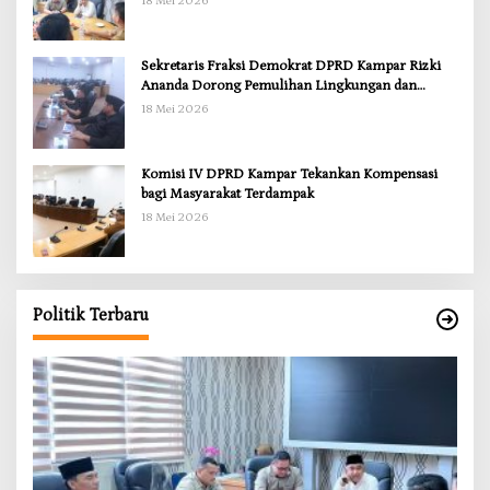
18 Mei 2026
Sekretaris Fraksi Demokrat DPRD Kampar Rizki
Ananda Dorong Pemulihan Lingkungan dan
Kompensasi untuk Warga Sungai Tapung
18 Mei 2026
Komisi IV DPRD Kampar Tekankan Kompensasi
bagi Masyarakat Terdampak
18 Mei 2026
Politik Terbaru