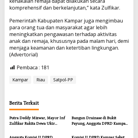
kenakalan remaja dapat dilakukan secara
komprehensif dan berkelanjutan,” kata Zulfikar.
Pemerintah Kabupaten Kampar juga mengimbau
para orang tua dan masyarakat agar lebih
meningkatkan pengawasan terhadap aktivitas
anak dan remaja, khususnya pada malam hari, demi
menjaga keamanan dan ketertiban lingkungan.
(Advertorial)
Pembaca :
181
Kampar
Riau
Satpol-PP
Berita Terkait
Putra Deddy Mizwar, Mayor Inf
Bangun Drainase di Bukit
Zulfikar Rakita Dewa Ukir
Payung, Anggota DPRD Kampar
Prestasi di CGSC Amerika
Ropii Siregar Dorong
Serikat
Infrastruktur yang Menyentuh
Anggota Komisi II DPRD
Komisi II DPRD Kampar Sebut