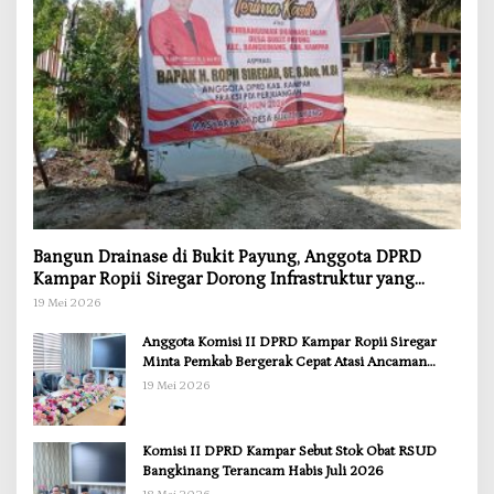
Bangun Drainase di Bukit Payung, Anggota DPRD
Kampar Ropii Siregar Dorong Infrastruktur yang
Menyentuh Kebutuhan Dasar
19 Mei 2026
Anggota Komisi II DPRD Kampar Ropii Siregar
Minta Pemkab Bergerak Cepat Atasi Ancaman
Kekosongan Obat demi Wujudkan Kampar Dihati
19 Mei 2026
Komisi II DPRD Kampar Sebut Stok Obat RSUD
Bangkinang Terancam Habis Juli 2026