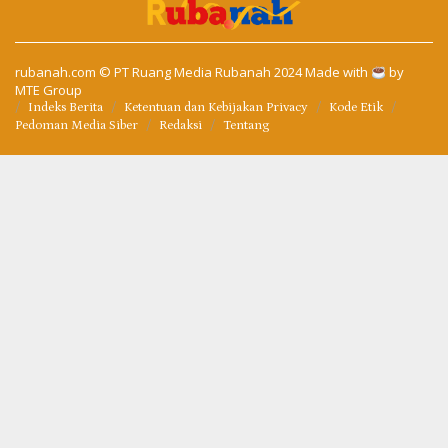
rubanah.com
© PT Ruang Media Rubanah 2024 Made with
by
MTE Group
Indeks Berita
Ketentuan dan Kebijakan Privacy
Kode Etik
Pedoman Media Siber
Redaksi
Tentang