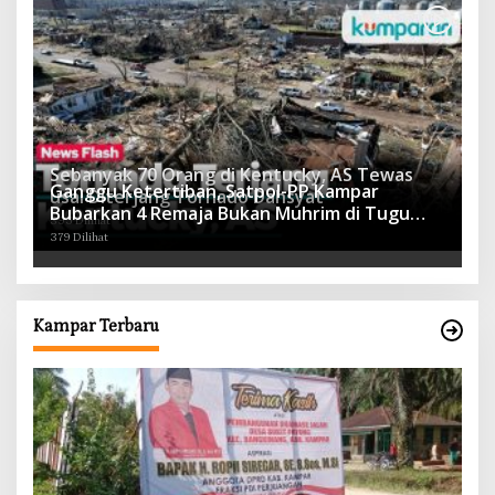
Sebanyak 70 Orang di Kentucky, AS Tewas
Ganggu Ketertiban, Satpol-PP Kampar
usai Diterjang Tornado Dahsyat
Bubarkan 4 Remaja Bukan Muhrim di Tugu
395 Dilihat
Batu Hitam dan Tigo Tungku Sajoangan
379 Dilihat
Kampar Terbaru