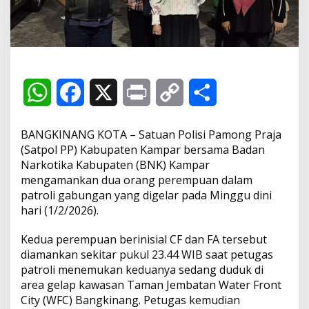
N
K
A
m
a
n
k
W
F
X
P
C
S
a
n
D
h
a
r
o
h
u
BANGKINANG KOTA – Satuan Polisi Pamong Praja
a
a
c
i
p
a
(Satpol PP) Kabupaten Kampar bersama Badan
P
Narkotika Kabupaten (BNK) Kampar
e
t
e
n
y
r
mengamankan dua orang perempuan dalam
r
e
patroli gabungan yang digelar pada Minggu dini
s
b
t
L
e
m
hari (1/2/2026).
p
u
A
o
i
Kedua perempuan berinisial CF dan FA tersebut
a
diamankan sekitar pukul 23.44 WIB saat petugas
n
p
o
n
s
patroli menemukan keduanya sedang duduk di
a
area gelap kawasan Taman Jembatan Water Front
p
k
k
a
City (WFC) Bangkinang. Petugas kemudian
t