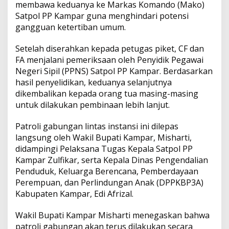
membawa keduanya ke Markas Komando (Mako)
P
a
Satpol PP Kampar guna menghindari potensi
t
gangguan ketertiban umum.
r
o
Setelah diserahkan kepada petugas piket, CF dan
l
FA menjalani pemeriksaan oleh Penyidik Pegawai
i
D
Negeri Sipil (PPNS) Satpol PP Kampar. Berdasarkan
i
hasil penyelidikan, keduanya selanjutnya
n
dikembalikan kepada orang tua masing-masing
i
untuk dilakukan pembinaan lebih lanjut.
H
a
r
Patroli gabungan lintas instansi ini dilepas
i
langsung oleh Wakil Bupati Kampar, Misharti,
d
didampingi Pelaksana Tugas Kepala Satpol PP
i
Kampar Zulfikar, serta Kepala Dinas Pengendalian
W
Penduduk, Keluarga Berencana, Pemberdayaan
F
C
Perempuan, dan Perlindungan Anak (DPPKBP3A)
B
Kabupaten Kampar, Edi Afrizal.
a
n
Wakil Bupati Kampar Misharti menegaskan bahwa
g
patroli gabungan akan terus dilakukan secara
k