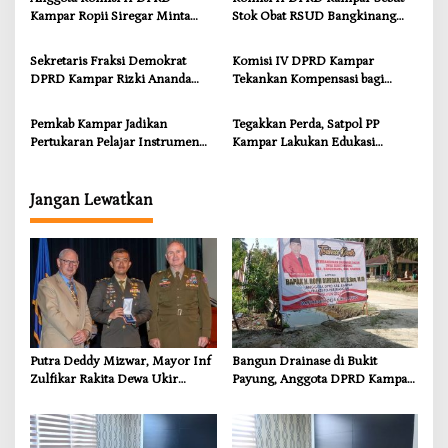
Kebutuhan Dasar
Kampar Ropii Siregar Minta
Stok Obat RSUD Bangkinang
Pemkab Bergerak Cepat Atasi
Terancam Habis Juli 2026
Ancaman Kekosongan Obat
Sekretaris Fraksi Demokrat
Komisi IV DPRD Kampar
demi Wujudkan Kampar Dihati
DPRD Kampar Rizki Ananda
Tekankan Kompensasi bagi
Dorong Pemulihan Lingkungan
Masyarakat Terdampak
dan Kompensasi untuk Warga
Pemkab Kampar Jadikan
Tegakkan Perda, Satpol PP
Sungai Tapung
Pertukaran Pelajar Instrumen
Kampar Lakukan Edukasi
Penguatan Karakter dan
Humanis kepada Pelanggar
Wawasan Global
Jangan Lewatkan
Putra Deddy Mizwar, Mayor Inf
Bangun Drainase di Bukit
Zulfikar Rakita Dewa Ukir
Payung, Anggota DPRD Kampar
Prestasi di CGSC Amerika
Ropii Siregar Dorong
Serikat
Infrastruktur yang Menyentuh
Kebutuhan Dasar