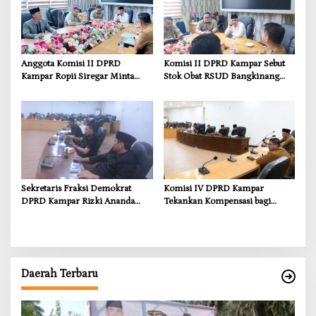
Anggota Komisi II DPRD
Komisi II DPRD Kampar Sebut
Kampar Ropii Siregar Minta
Stok Obat RSUD Bangkinang
Pemkab Bergerak Cepat Atasi
Terancam Habis Juli 2026
Ancaman Kekosongan Obat
demi Wujudkan Kampar Dihati
Sekretaris Fraksi Demokrat
Komisi IV DPRD Kampar
DPRD Kampar Rizki Ananda
Tekankan Kompensasi bagi
Dorong Pemulihan Lingkungan
Masyarakat Terdampak
dan Kompensasi untuk Warga
Sungai Tapung
Daerah Terbaru