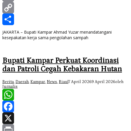
Print
Copy
Link
Share
JAKARTA – Bupati Kampar Ahmad Yuzar menandatangani
kesepakatan kerja sama pengolahan sampah
Bupati Kampar Perkuat Koordinasi
dan Patroli Cegah Kebakaran Hutan
Berita
,
Daerah
,
Kampar
,
News
,
Riau
|
7 April 2026
9 April 2026
oleh
Jurnalis
WhatsApp
Facebook
X