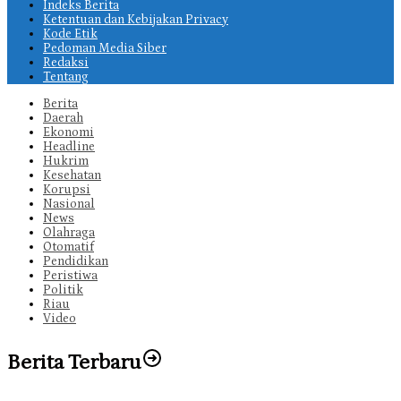
Indeks Berita
Ketentuan dan Kebijakan Privacy
Kode Etik
Pedoman Media Siber
Redaksi
Tentang
Berita
Daerah
Ekonomi
Headline
Hukrim
Kesehatan
Korupsi
Nasional
News
Olahraga
Otomatif
Pendidikan
Peristiwa
Politik
Riau
Video
Berita Terbaru