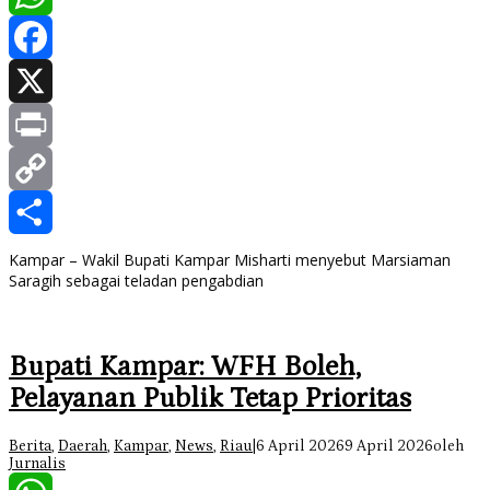
WhatsApp
Facebook
X
Print
Copy
Link
Share
Kampar – Wakil Bupati Kampar Misharti menyebut Marsiaman
Saragih sebagai teladan pengabdian
Bupati Kampar: WFH Boleh,
Pelayanan Publik Tetap Prioritas
Berita
,
Daerah
,
Kampar
,
News
,
Riau
|
6 April 2026
9 April 2026
oleh
Jurnalis