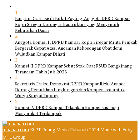
1
Bangun Drainase di Bukit Payung, Anggota DPRD Kampar
Ropii Siregar Dorong Infrastruktur yang Menyentuh
Kebutuhan Dasar
2
Anggota Komisi II DPRD Kampar Ropii Siregar Minta Pemkab
Bergerak Cepat Atasi Ancaman Kekosongan Obat demi
Wujudkan Kampar Dihati
3
Komisi II DPRD Kampar Sebut Stok Obat RSUD Bangkinang
Terancam Habis Juli 2026
4
Sekretaris Fraksi Demokrat DPRD Kampar Rizki Ananda
Dorong Pemulihan Lingkungan dan Kompensasi untuk
Warga Sungai Tapung
5
Komisi IV DPRD Kampar Tekankan Kompensasi bagi
Masyarakat Terdampak
rubanah.com
© PT Ruang Media Rubanah 2024 Made with ☕ by
MTE Group