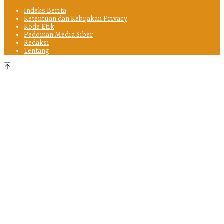
Indeks Berita
Ketentuan dan Kebijakan Privacy
Kode Etik
Pedoman Media Siber
Redaksi
Tentang