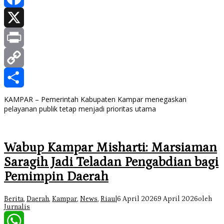
Facebook
X
Print
Copy
Link
Share
KAMPAR – Pemerintah Kabupaten Kampar menegaskan
pelayanan publik tetap menjadi prioritas utama
Wabup Kampar Misharti: Marsiaman
Saragih Jadi Teladan Pengabdian bagi
Pemimpin Daerah
Berita
,
Daerah
,
Kampar
,
News
,
Riau
|
6 April 2026
9 April 2026
oleh
Jurnalis