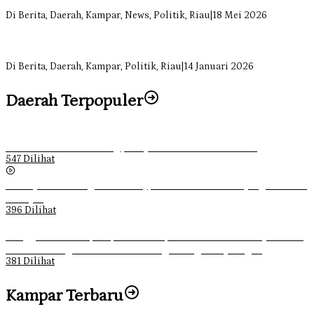
Tapung
Di Berita, Daerah, Kampar, News, Politik, Riau
|
18 Mei 2026
Soal Insentif Dokter, DPRD Kampar Undang RSUD Bangkinang ke
RDP
Di Berita, Daerah, Kampar, Politik, Riau
|
14 Januari 2026
Daerah Terpopuler
Ketika Pemuda Lain Pergi, Panji Citra Memilih Bertahan
547 Dilihat
Sebanyak 70 Orang di Kentucky, AS Tewas usai Diterjang Tornado
Dahsyat
396 Dilihat
Ganggu Ketertiban, Satpol-PP Kampar Bubarkan 4 Remaja Bukan
Muhrim di Tugu Batu Hitam dan Tigo Tungku Sajoangan
381 Dilihat
Kampar Terbaru