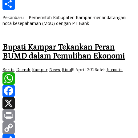
Copy
Link
Share
Pekanbaru – Pemerintah Kabupaten Kampar menandatangani
nota kesepahaman (MoU) dengan PT Bank
Bupati Kampar Tekankan Peran
BUMD dalam Pemulihan Ekonomi
Berita
,
Daerah
,
Kampar
,
News
,
Riau
|
9 April 2026
oleh
Jurnalis
WhatsApp
Facebook
X
Print