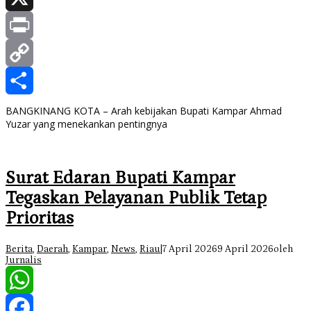
X
Print
Copy
Link
Share
BANGKINANG KOTA – Arah kebijakan Bupati Kampar Ahmad
Yuzar yang menekankan pentingnya
Surat Edaran Bupati Kampar
Tegaskan Pelayanan Publik Tetap
Prioritas
Berita
,
Daerah
,
Kampar
,
News
,
Riau
|
7 April 2026
9 April 2026
oleh
Jurnalis
WhatsApp