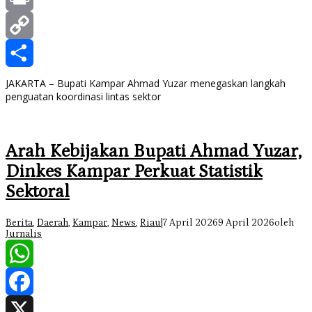
Print
Copy
Link
Share
JAKARTA – Bupati Kampar Ahmad Yuzar menegaskan langkah
penguatan koordinasi lintas sektor
Arah Kebijakan Bupati Ahmad Yuzar,
Dinkes Kampar Perkuat Statistik
Sektoral
Berita
,
Daerah
,
Kampar
,
News
,
Riau
|
7 April 2026
9 April 2026
oleh
Jurnalis
WhatsApp
Facebook