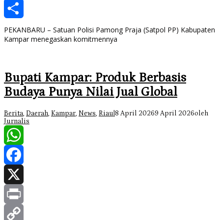
Copy
Link
Share
PEKANBARU – Satuan Polisi Pamong Praja (Satpol PP) Kabupaten
Kampar menegaskan komitmennya
Bupati Kampar: Produk Berbasis
Budaya Punya Nilai Jual Global
Berita
,
Daerah
,
Kampar
,
News
,
Riau
|
8 April 2026
9 April 2026
oleh
Jurnalis
WhatsApp
Facebook
X
Print