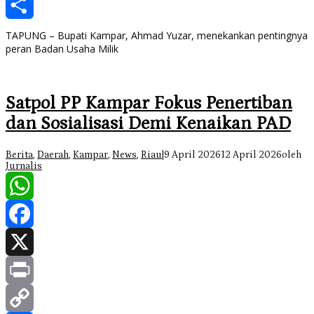
Copy
Link
Share
TAPUNG – Bupati Kampar, Ahmad Yuzar, menekankan pentingnya
peran Badan Usaha Milik
Satpol PP Kampar Fokus Penertiban
dan Sosialisasi Demi Kenaikan PAD
Berita
,
Daerah
,
Kampar
,
News
,
Riau
|
9 April 2026
12 April 2026
oleh
Jurnalis
WhatsApp
Facebook
X
Print