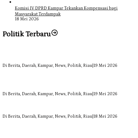
Komisi IV DPRD Kampar Tekankan Kompensasi bagi
Masyarakat Terdampak
18 Mei 2026
Politik Terbaru
Bangun Drainase di Bukit Payung, Anggota DPRD Kampar Ropii
Siregar Dorong Infrastruktur yang Menyentuh Kebutuhan Dasar
Di Berita, Daerah, Kampar, News, Politik, Riau
|
19 Mei 2026
Anggota Komisi II DPRD Kampar Ropii Siregar Minta Pemkab
Bergerak Cepat Atasi Ancaman Kekosongan Obat demi Wujudkan
Kampar Dihati
Di Berita, Daerah, Kampar, News, Politik, Riau
|
19 Mei 2026
Komisi II DPRD Kampar Sebut Stok Obat RSUD Bangkinang
Terancam Habis Juli 2026
Di Berita, Daerah, Kampar, News, Politik, Riau
|
18 Mei 2026
Sekretaris Fraksi Demokrat DPRD Kampar Rizki Ananda Dorong
Pemulihan Lingkungan dan Kompensasi untuk Warga Sungai