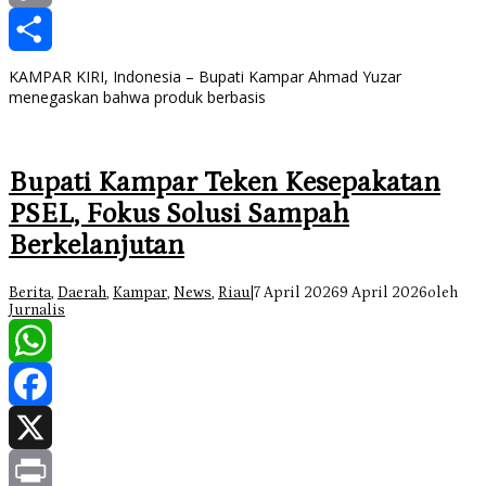
Copy
Link
Share
KAMPAR KIRI, Indonesia – Bupati Kampar Ahmad Yuzar
menegaskan bahwa produk berbasis
Bupati Kampar Teken Kesepakatan
PSEL, Fokus Solusi Sampah
Berkelanjutan
Berita
,
Daerah
,
Kampar
,
News
,
Riau
|
7 April 2026
9 April 2026
oleh
Jurnalis
WhatsApp
Facebook
X