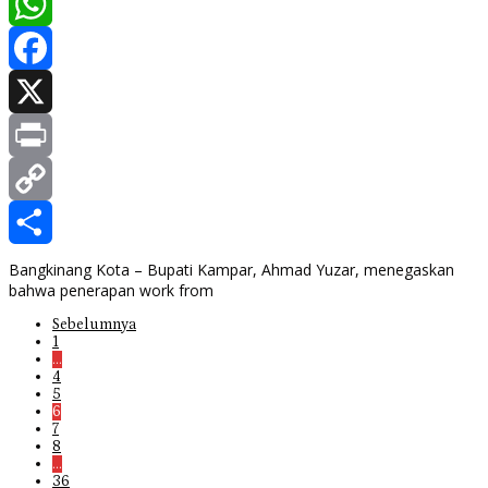
WhatsApp
Facebook
X
Print
Copy
Link
Share
Bangkinang Kota – Bupati Kampar, Ahmad Yuzar, menegaskan
bahwa penerapan work from
Sebelumnya
1
…
4
5
6
7
8
…
36