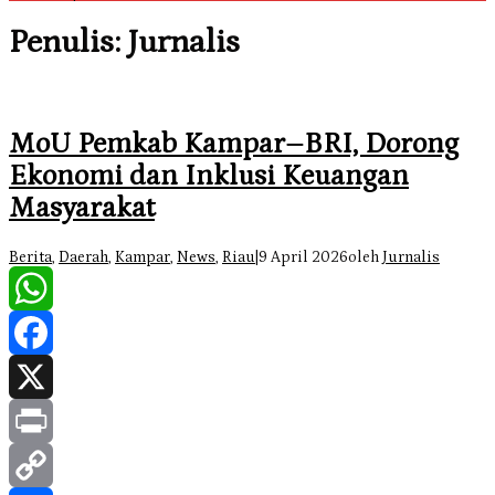
Penulis:
Jurnalis
MoU Pemkab Kampar–BRI, Dorong
Ekonomi dan Inklusi Keuangan
Masyarakat
Berita
,
Daerah
,
Kampar
,
News
,
Riau
|
9 April 2026
oleh
Jurnalis
WhatsApp
Facebook
X
Print