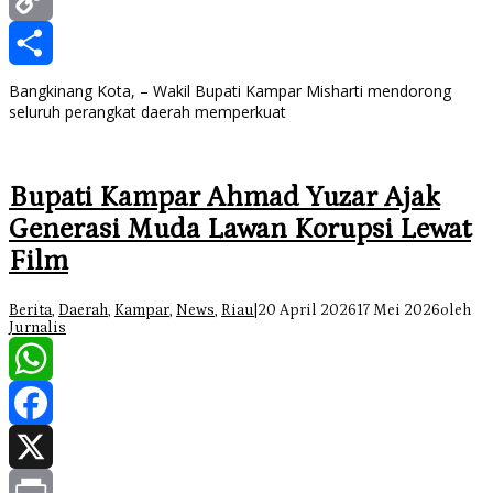
Copy
Link
Share
Bangkinang Kota, – Wakil Bupati Kampar Misharti mendorong
seluruh perangkat daerah memperkuat
Bupati Kampar Ahmad Yuzar Ajak
Generasi Muda Lawan Korupsi Lewat
Film
Berita
,
Daerah
,
Kampar
,
News
,
Riau
|
20 April 2026
17 Mei 2026
oleh
Jurnalis
WhatsApp
Facebook
X