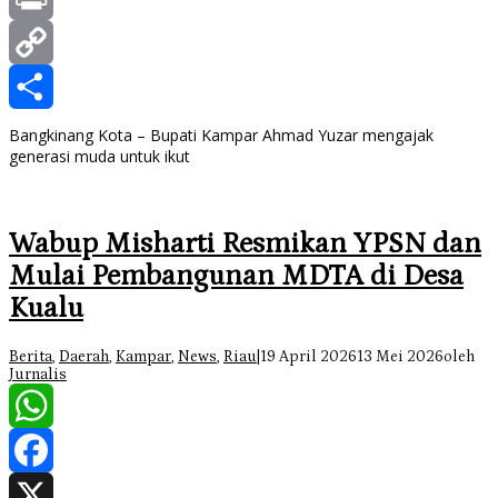
Print
Copy
Link
Share
Bangkinang Kota – Bupati Kampar Ahmad Yuzar mengajak
generasi muda untuk ikut
Wabup Misharti Resmikan YPSN dan
Mulai Pembangunan MDTA di Desa
Kualu
Berita
,
Daerah
,
Kampar
,
News
,
Riau
|
19 April 2026
13 Mei 2026
oleh
Jurnalis
WhatsApp
Facebook