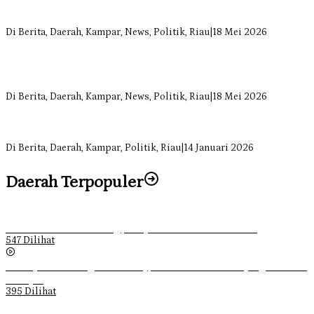
Komisi II DPRD Kampar Sebut Stok Obat RSUD Bangkinang
Terancam Habis Juli 2026
Di Berita, Daerah, Kampar, News, Politik, Riau
|
18 Mei 2026
Sekretaris Fraksi Demokrat DPRD Kampar Rizki Ananda Dorong
Pemulihan Lingkungan dan Kompensasi untuk Warga Sungai
Tapung
Di Berita, Daerah, Kampar, News, Politik, Riau
|
18 Mei 2026
Soal Insentif Dokter, DPRD Kampar Undang RSUD Bangkinang ke
RDP
Di Berita, Daerah, Kampar, Politik, Riau
|
14 Januari 2026
Daerah Terpopuler
Ketika Pemuda Lain Pergi, Panji Citra Memilih Bertahan
547 Dilihat
Sebanyak 70 Orang di Kentucky, AS Tewas usai Diterjang Tornado
Dahsyat
395 Dilihat