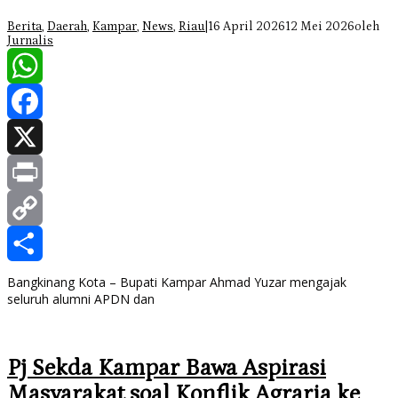
Berita
,
Daerah
,
Kampar
,
News
,
Riau
|
16 April 2026
12 Mei 2026
oleh
Jurnalis
WhatsApp
Facebook
X
Print
Copy
Link
Share
Bangkinang Kota – Bupati Kampar Ahmad Yuzar mengajak
seluruh alumni APDN dan
Pj Sekda Kampar Bawa Aspirasi
Masyarakat soal Konflik Agraria ke