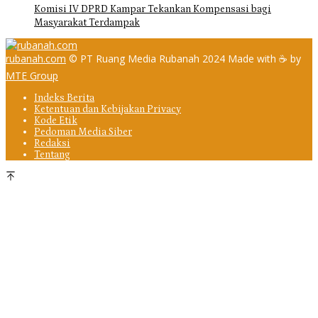
Komisi IV DPRD Kampar Tekankan Kompensasi bagi
Masyarakat Terdampak
rubanah.com
© PT Ruang Media Rubanah 2024 Made with ☕ by
MTE Group
Indeks Berita
Ketentuan dan Kebijakan Privacy
Kode Etik
Pedoman Media Siber
Redaksi
Tentang