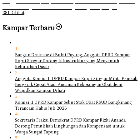
Ganggu Ketertiban, Satpol-PP Kampar Bubarkan 4 Remaja Bukan
Muhrim di Tugu Batu Hitam dan Tigo Tungku Sajoangan
381 Dilihat
Kampar Terbaru
1
Bangun Drainase di Bukit Payung, Anggota DPRD Kampar
Ropii Siregar Dorong Infrastruktur yang Menyentuh
Kebutuhan Dasar
2
Anggota Komisi II DPRD Kampar Ropii Siregar Minta Pemkab
Bergerak Cepat Atasi Ancaman Kekosongan Obat demi
Wujudkan Kampar Dihati
3
Komisi II DPRD Kampar Sebut Stok Obat RSUD Bangkinang
Terancam Habis Juli 2026
4
Sekretaris Fraksi Demokrat DPRD Kampar Rizki Ananda
Dorong Pemulihan Lingkungan dan Kompensasi untuk
Warga Sungai Tapung
5