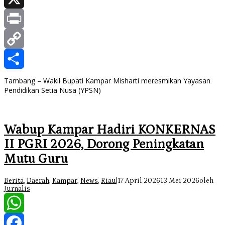
X
Print
Copy
Link
Share
Tambang – Wakil Bupati Kampar Misharti meresmikan Yayasan
Pendidikan Setia Nusa (YPSN)
Wabup Kampar Hadiri KONKERNAS
II PGRI 2026, Dorong Peningkatan
Mutu Guru
Berita
,
Daerah
,
Kampar
,
News
,
Riau
|
17 April 2026
13 Mei 2026
oleh
Jurnalis
WhatsApp