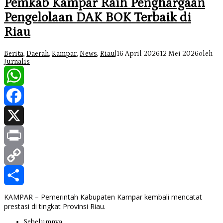
Pemkab Kampar Raih Penghargaan
Pengelolaan DAK BOK Terbaik di
Riau
Berita
,
Daerah
,
Kampar
,
News
,
Riau
|
16 April 2026
12 Mei 2026
oleh
Jurnalis
WhatsApp
Facebook
X
Print
Copy
Link
Share
KAMPAR – Pemerintah Kabupaten Kampar kembali mencatat
prestasi di tingkat Provinsi Riau.
Sebelumnya