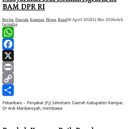
BAM DPR RI
Berita
,
Daerah
,
Kampar
,
News
,
Riau
|
16 April 2026
12 Mei 2026
oleh
Jurnalis
WhatsApp
Facebook
X
Print
Copy
Link
Share
Pekanbaru – Penjabat (Pj) Sekretaris Daerah Kabupaten Kampar,
Dr Ardi Mardiansyah, membawa