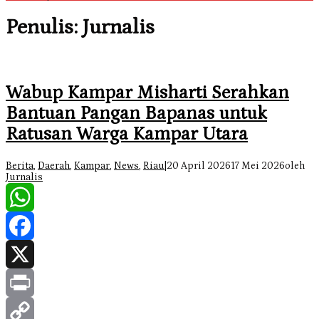
Penulis:
Jurnalis
Wabup Kampar Misharti Serahkan
Bantuan Pangan Bapanas untuk
Ratusan Warga Kampar Utara
Berita
,
Daerah
,
Kampar
,
News
,
Riau
|
20 April 2026
17 Mei 2026
oleh
Jurnalis
WhatsApp
Facebook
X
Print