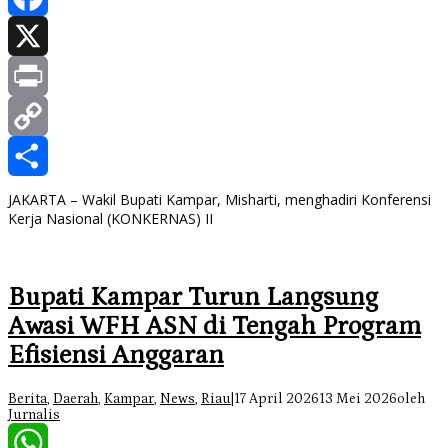
Facebook
X
Print
Copy
Link
Share
JAKARTA – Wakil Bupati Kampar, Misharti, menghadiri Konferensi
Kerja Nasional (KONKERNAS) II
Bupati Kampar Turun Langsung
Awasi WFH ASN di Tengah Program
Efisiensi Anggaran
Berita
,
Daerah
,
Kampar
,
News
,
Riau
|
17 April 2026
13 Mei 2026
oleh
Jurnalis