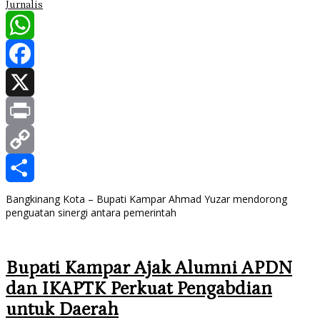
Jurnalis
WhatsApp
Facebook
X
Print
Copy
Link
Share
Bangkinang Kota – Bupati Kampar Ahmad Yuzar mendorong
penguatan sinergi antara pemerintah
Bupati Kampar Ajak Alumni APDN
dan IKAPTK Perkuat Pengabdian
untuk Daerah