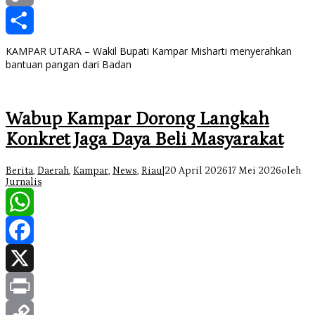
Copy
Link
Share
KAMPAR UTARA – Wakil Bupati Kampar Misharti menyerahkan
bantuan pangan dari Badan
Wabup Kampar Dorong Langkah
Konkret Jaga Daya Beli Masyarakat
Berita
,
Daerah
,
Kampar
,
News
,
Riau
|
20 April 2026
17 Mei 2026
oleh
Jurnalis
WhatsApp
Facebook
X
Print