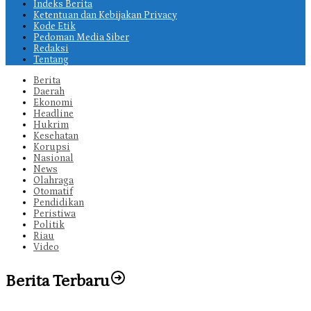
Indeks Berita
Ketentuan dan Kebijakan Privacy
Kode Etik
Pedoman Media Siber
Redaksi
Tentang
Berita
Daerah
Ekonomi
Headline
Hukrim
Kesehatan
Korupsi
Nasional
News
Olahraga
Otomatif
Pendidikan
Peristiwa
Politik
Riau
Video
Berita Terbaru