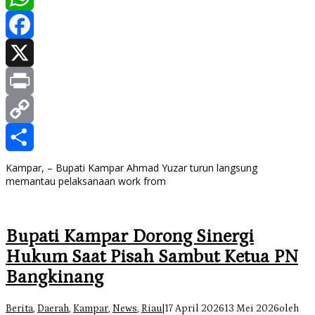
WhatsApp
Facebook
X
Print
Copy
Link
Share
Kampar, – Bupati Kampar Ahmad Yuzar turun langsung
memantau pelaksanaan work from
Bupati Kampar Dorong Sinergi
Hukum Saat Pisah Sambut Ketua PN
Bangkinang
Berita
,
Daerah
,
Kampar
,
News
,
Riau
|
17 April 2026
13 Mei 2026
oleh