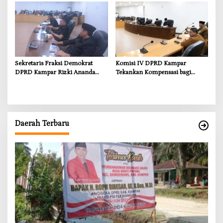
Ancaman Kekosongan Obat
demi Wujudkan Kampar Dihati
Sekretaris Fraksi Demokrat
Komisi IV DPRD Kampar
DPRD Kampar Rizki Ananda
Tekankan Kompensasi bagi
Dorong Pemulihan Lingkungan
Masyarakat Terdampak
dan Kompensasi untuk Warga
Sungai Tapung
Daerah Terbaru