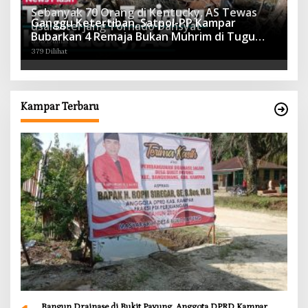
Sebanyak 70 Orang di Kentucky, AS Tewas
Ganggu Ketertiban, Satpol-PP Kampar
usai Diterjang Tornado Dahsyat
Bubarkan 4 Remaja Bukan Muhrim di Tugu
395 Dilihat
Batu Hitam dan Tigo Tungku Sajoangan
379 Dilihat
Kampar Terbaru
Bangun Drainase di Bukit Payung, Anggota DPRD Kampar