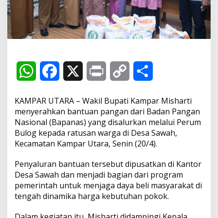
i
S
e
r
a
h
k
a
W
F
X
P
C
S
n
B
h
a
r
o
h
a
KAMPAR UTARA – Wakil Bupati Kampar Misharti
n
t
a
c
i
p
a
menyerahkan bantuan pangan dari Badan Pangan
u
Nasional (Bapanas) yang disalurkan melalui Perum
a
t
e
n
y
r
Bulog kepada ratusan warga di Desa Sawah,
n
Kecamatan Kampar Utara, Senin (20/4).
P
s
b
t
L
e
a
n
Penyaluran bantuan tersebut dipusatkan di Kantor
A
o
i
g
Desa Sawah dan menjadi bagian dari program
a
pemerintah untuk menjaga daya beli masyarakat di
p
o
n
n
tengah dinamika harga kebutuhan pokok.
B
a
p
k
k
p
Dalam kegiatan itu, Misharti didampingi Kepala