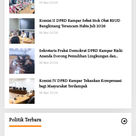
Kekosongan Obat demi Wujudkan Kampar Dihati
19 Mei 2026
Komisi II DPRD Kampar Sebut Stok Obat RSUD
Bangkinang Terancam Habis Juli 2026
18 Mei 2026
Sekretaris Fraksi Demokrat DPRD Kampar Rizki
Ananda Dorong Pemulihan Lingkungan dan
Kompensasi untuk Warga Sungai Tapung
18 Mei 2026
Komisi IV DPRD Kampar Tekankan Kompensasi
bagi Masyarakat Terdampak
18 Mei 2026
i Bukit Payung, Anggota DPRD
ar Dorong Infrastruktur yang
han Dasar
s, Politik, Riau
|
19 Mei 2026
Politik Terbaru