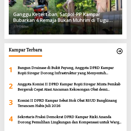
Ganggu Ketertiban, Satpol-PP Kampar
Bubarkan 4 Remaja Bukan Muhrim di Tugu
Batu Hitam dan Tigo Tungku Sajoangan
379 Dilihat
Kampar Terbaru
1
Bangun Drainase di Bukit Payung, Anggota DPRD Kampar
Ropii Siregar Dorong Infrastruktur yang Menyentuh
Kebutuhan Dasar
2
Anggota Komisi II DPRD Kampar Ropii Siregar Minta Pemkab
Bergerak Cepat Atasi Ancaman Kekosongan Obat demi
Wujudkan Kampar Dihati
3
Komisi II DPRD Kampar Sebut Stok Obat RSUD Bangkinang
Terancam Habis Juli 2026
4
Sekretaris Fraksi Demokrat DPRD Kampar Rizki Ananda
Dorong Pemulihan Lingkungan dan Kompensasi untuk Warga
Sungai Tapung