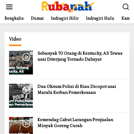
L
e
w
a
Bengkalis
Dumai
Indragiri Hilir
Indragiri Hulu
Kampa
t
i
k
Video
e
k
o
Sebanyak 70 Orang di Kentucky, AS Tewas
n
usai Diterjang Tornado Dahsyat
t
e
n
Dua Oknum Polisi di Riau Dicopot usai
Marahi Korban Pemerkosaan
Kemendag Cabut Larangan Penjualan
Minyak Goreng Curah