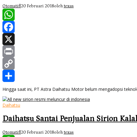
Otomatif
|
20 Februari 2018
oleh
texas
WhatsApp
Facebook
X
Print
Copy
Link
Share
Hingga saat ini, PT Astra Daihatsu Motor belum mengadopsi teknolo
Daihatsu
Daihatsu Santai Penjualan Sirion Kal
Otomatif
|
20 Februari 2018
oleh
texas