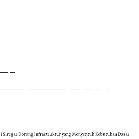
P
Dahsyat
uhrim di Tugu Batu Hitam dan Tigo Tungku Sajoangan
i Siregar Dorong Infrastruktur yang Menyentuh Kebutuhan Dasar