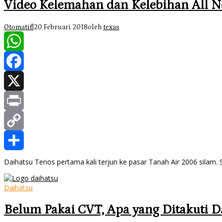
Video Kelemahan dan Kelebihan All N
Otomatif
|
20 Februari 2018
oleh
texas
WhatsApp
Facebook
X
Print
Copy
Link
Share
Daihatsu Terios pertama kali terjun ke pasar Tanah Air 2006 silam. 
Daihatsu
Belum Pakai CVT, Apa yang Ditakuti D