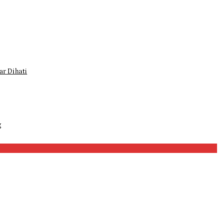
r Dihati
g