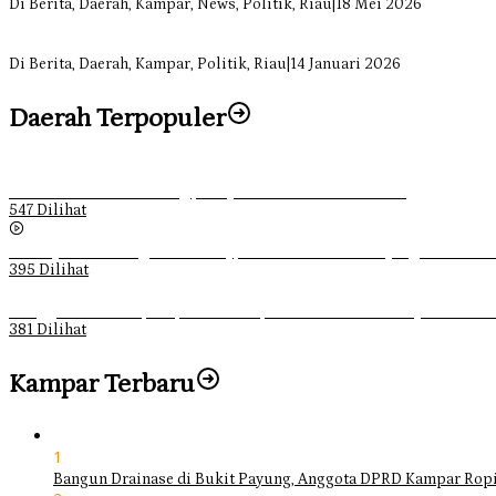
Di Berita, Daerah, Kampar, News, Politik, Riau
|
18 Mei 2026
Soal Insentif Dokter, DPRD Kampar Undang RSUD Bangkinang ke RD
Di Berita, Daerah, Kampar, Politik, Riau
|
14 Januari 2026
Daerah Terpopuler
Ketika Pemuda Lain Pergi, Panji Citra Memilih Bertahan
547 Dilihat
Sebanyak 70 Orang di Kentucky, AS Tewas usai Diterjang Tornado 
395 Dilihat
Ganggu Ketertiban, Satpol-PP Kampar Bubarkan 4 Remaja Bukan M
381 Dilihat
Kampar Terbaru
1
Bangun Drainase di Bukit Payung, Anggota DPRD Kampar Ropi