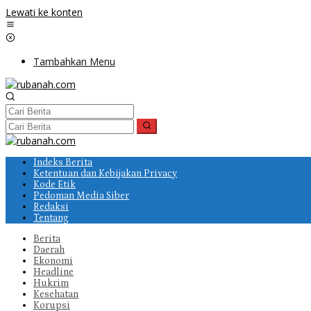
Lewati ke konten
Tambahkan Menu
Indeks Berita
Ketentuan dan Kebijakan Privacy
Kode Etik
Pedoman Media Siber
Redaksi
Tentang
Berita
Daerah
Ekonomi
Headline
Hukrim
Kesehatan
Korupsi