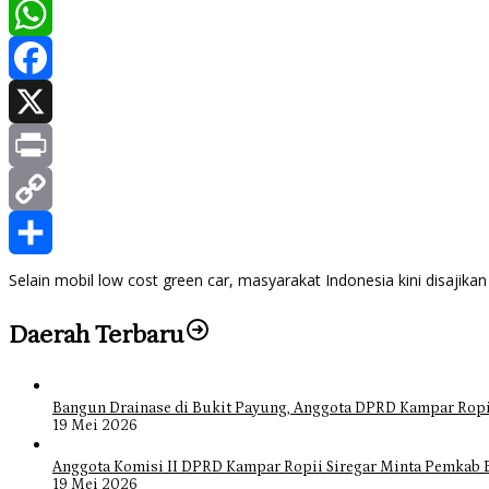
WhatsApp
Facebook
X
Print
Copy
Link
Share
Selain mobil low cost green car, masyarakat Indonesia kini disajik
Daerah Terbaru
Bangun Drainase di Bukit Payung, Anggota DPRD Kampar Ropi
19 Mei 2026
Anggota Komisi II DPRD Kampar Ropii Siregar Minta Pemkab 
19 Mei 2026