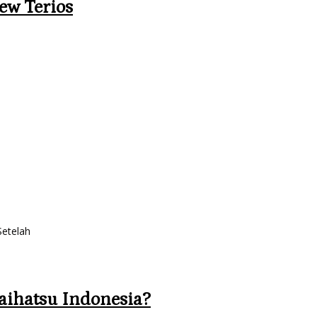
ew Terios
Setelah
aihatsu Indonesia?