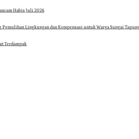
ancam Habis Juli 2026
ng Pemulihan Lingkungan dan Kompensasi untuk Warga Sungai Tapun
at Terdampak
gar Dorong Infrastruktur yang Menyentuh Kebutuhan Dasar
rak Cepat Atasi Ancaman Kekosongan Obat demi Wujudkan Kampar Dih
Habis Juli 2026
ulihan Lingkungan dan Kompensasi untuk Warga Sungai Tapung