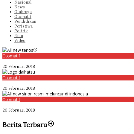
Nasional
News
Olahraga
Otomatif
Pendidikan
Peristiwa
Politik
Riau
Video
Otomatif
Video Kelemahan dan Kelebihan All New Terios
20 Februari 2018
Otomatif
Belum Pakai CVT, Apa yang Ditakuti Daihatsu Indonesia?
20 Februari 2018
Otomatif
Daihatsu Santai Penjualan Sirion Kalah Jauh dari Mobil LCGC
20 Februari 2018
Berita Terbaru