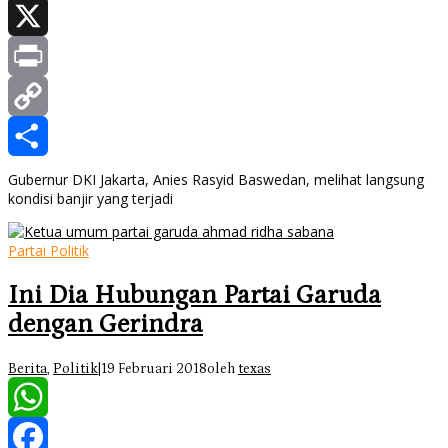
Facebook
X
Print
Copy
Link
Share
Gubernur DKI Jakarta, Anies Rasyid Baswedan, melihat langsung
kondisi banjir yang terjadi
Partai Politik
Ini Dia Hubungan Partai Garuda
dengan Gerindra
Berita
,
Politik
|
19 Februari 2018
oleh
texas
WhatsApp