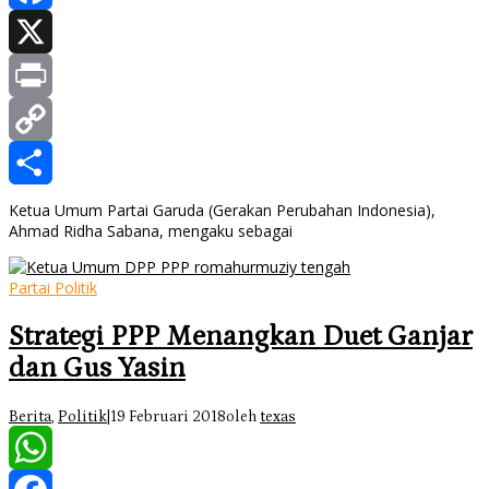
Facebook
X
Print
Copy
Link
Share
Ketua Umum Partai Garuda (Gerakan Perubahan Indonesia),
Ahmad Ridha Sabana, mengaku sebagai
Partai Politik
Strategi PPP Menangkan Duet Ganjar
dan Gus Yasin
Berita
,
Politik
|
19 Februari 2018
oleh
texas