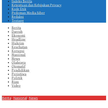
Indeks Berita
Ketentuan dan Kebijakan Privacy
Kode Etik
Pedoman Media Siber
Redaksi
Tentang
Berita
Daerah
Ekonomi
Headline
Hukrim
Kesehatan
Korupsi
Nasional
News
Olahraga
Otomatif
Pendidikan
Peristiwa
Politik
Riau
Video
Berita
,
Nasional
,
News
Putra Deddy Mizwar, Mayor Inf Zulfikar Rakita Dewa Ukir Prestasi
di CGSC Amerika Serikat