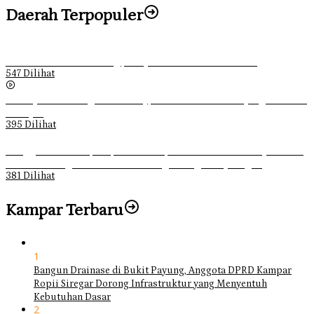
Daerah Terpopuler
Ketika Pemuda Lain Pergi, Panji Citra Memilih Bertahan
547 Dilihat
Sebanyak 70 Orang di Kentucky, AS Tewas usai Diterjang Tornado
Dahsyat
395 Dilihat
Ganggu Ketertiban, Satpol-PP Kampar Bubarkan 4 Remaja Bukan
Muhrim di Tugu Batu Hitam dan Tigo Tungku Sajoangan
381 Dilihat
Kampar Terbaru
1
Bangun Drainase di Bukit Payung, Anggota DPRD Kampar
Ropii Siregar Dorong Infrastruktur yang Menyentuh
Kebutuhan Dasar
2