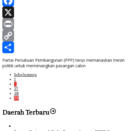
WhatsApp
Facebook
X
Print
Copy
Link
Share
Partai Persatuan Pembangunan (PPP) terus memanaskan mesin
politik untuk memenangkan pasangan calon
Sebelumnya
1
…
37
38
39
Daerah Terbaru