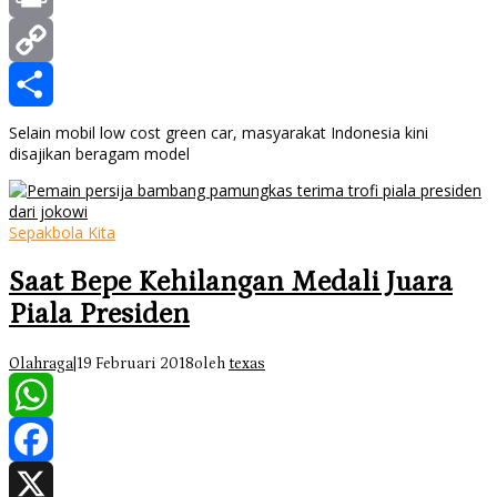
Print
Copy
Link
Share
Selain mobil low cost green car, masyarakat Indonesia kini
disajikan beragam model
Sepakbola Kita
Saat Bepe Kehilangan Medali Juara
Piala Presiden
Olahraga
|
19 Februari 2018
oleh
texas
WhatsApp
Facebook