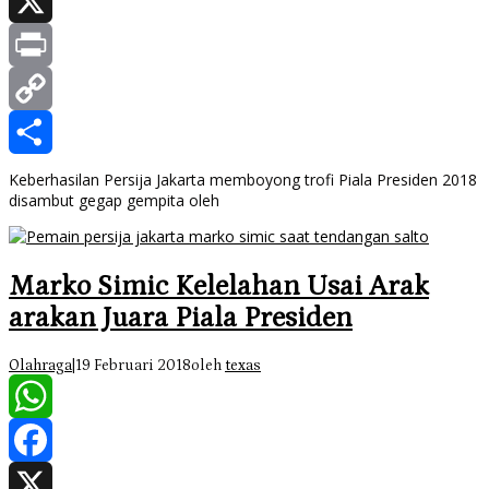
Facebook
X
Print
Copy
Link
Share
Keberhasilan Persija Jakarta memboyong trofi Piala Presiden 2018
disambut gegap gempita oleh
Marko Simic Kelelahan Usai Arak
arakan Juara Piala Presiden
Olahraga
|
19 Februari 2018
oleh
texas
WhatsApp
Facebook