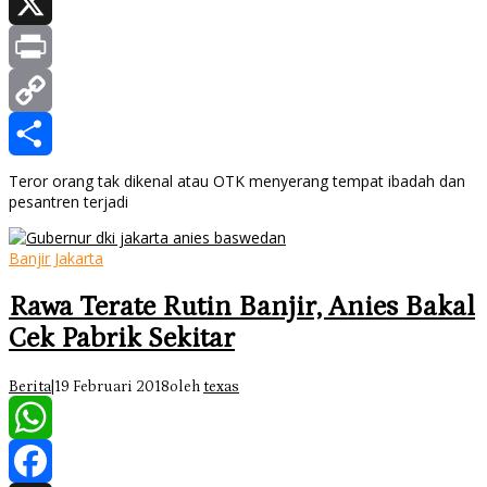
Facebook
X
Print
Copy
Link
Share
Teror orang tak dikenal atau OTK menyerang tempat ibadah dan
pesantren terjadi
Banjir Jakarta
Rawa Terate Rutin Banjir, Anies Bakal
Cek Pabrik Sekitar
Berita
|
19 Februari 2018
oleh
texas
WhatsApp