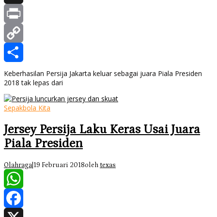
X
Print
Copy
Link
Share
Keberhasilan Persija Jakarta keluar sebagai juara Piala Presiden
2018 tak lepas dari
Sepakbola Kita
Jersey Persija Laku Keras Usai Juara
Piala Presiden
Olahraga
|
19 Februari 2018
oleh
texas
WhatsApp