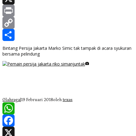
X
Print
Copy
Link
Share
Bintang Persija Jakarta Marko Simic tak tampak di acara syukuran
bersama pelindung
Galeri Foto Klub Sepakbola Indonesia
Persija Jakarta
Olahraga
|
19 Februari 2018
oleh
texas
WhatsApp
Facebook