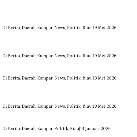
Bangun Drainase di Bukit Payung, Anggota DPRD Kampar Ropii
Siregar Dorong Infrastruktur yang Menyentuh Kebutuhan Dasar
Di Berita, Daerah, Kampar, News, Politik, Riau
|
19 Mei 2026
Anggota Komisi II DPRD Kampar Ropii Siregar Minta Pemkab
Bergerak Cepat Atasi Ancaman Kekosongan Obat demi Wujudkan
Kampar Dihati
Di Berita, Daerah, Kampar, News, Politik, Riau
|
19 Mei 2026
Komisi II DPRD Kampar Sebut Stok Obat RSUD Bangkinang
Terancam Habis Juli 2026
Di Berita, Daerah, Kampar, News, Politik, Riau
|
18 Mei 2026
Sekretaris Fraksi Demokrat DPRD Kampar Rizki Ananda Dorong
Pemulihan Lingkungan dan Kompensasi untuk Warga Sungai
Tapung
Di Berita, Daerah, Kampar, News, Politik, Riau
|
18 Mei 2026
Soal Insentif Dokter, DPRD Kampar Undang RSUD Bangkinang ke
RDP
Di Berita, Daerah, Kampar, Politik, Riau
|
14 Januari 2026