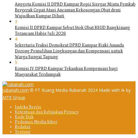
Anggota Komisi II DPRD Kampar Ropii Siregar Minta Pemkab
Bergerak Cepat Atasi Ancaman Kekosongan Obat demi
Wujudkan Kampar Dihati
3
Komisi II DPRD Kampar Sebut Stok Obat RSUD Bangkinang
Terancam Habis Juli 2026
4
Sekretaris Fraksi Demokrat DPRD Kampar Rizki Ananda
Dorong Pemulihan Lingkungan dan Kompensasi untuk
Warga Sungai Tapung
5
Komisi IV DPRD Kampar Tekankan Kompensasi bagi
Masyarakat Terdampak
rubanah.com
© PT Ruang Media Rubanah 2024 Made with ☕ by
MTE Group
Indeks Berita
Ketentuan dan Kebijakan Privacy
Kode Etik
Pedoman Media Siber
Redaksi
Tentang