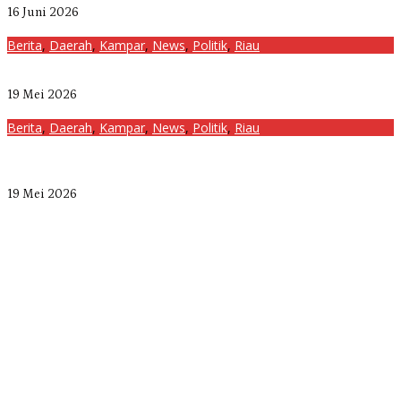
16 Juni 2026
Berita
,
Daerah
,
Kampar
,
News
,
Politik
,
Riau
Bangun Drainase di Bukit Payung, Anggota DPRD Kampar Ropii
Siregar Dorong Infrastruktur yang Menyentuh Kebutuhan Dasar
19 Mei 2026
Berita
,
Daerah
,
Kampar
,
News
,
Politik
,
Riau
Anggota Komisi II DPRD Kampar Ropii Siregar Minta Pemkab
Bergerak Cepat Atasi Ancaman Kekosongan Obat demi Wujudkan
Kampar Dihati
19 Mei 2026
Putra Deddy Mizwar, Mayor Inf Zulfikar Rakita Dewa Ukir Prestasi
di CGSC Amerika Serikat
Bangun Drainase di Bukit Payung, Anggota DPRD Kampar Ropii
Siregar Dorong Infrastruktur yang Menyentuh Kebutuhan Dasar
Anggota Komisi II DPRD Kampar Ropii Siregar Minta Pemkab
Bergerak Cepat Atasi Ancaman Kekosongan Obat demi Wujudkan
Kampar Dihati
Komisi II DPRD Kampar Sebut Stok Obat RSUD Bangkinang