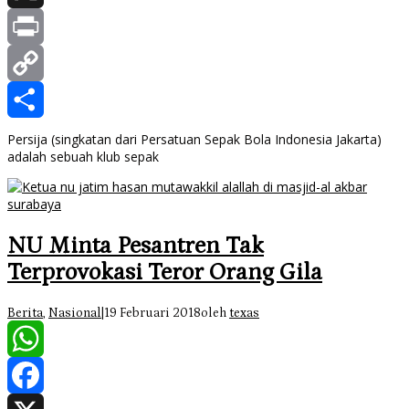
X
Print
Copy
Link
Share
Persija (singkatan dari Persatuan Sepak Bola Indonesia Jakarta)
adalah sebuah klub sepak
NU Minta Pesantren Tak
Terprovokasi Teror Orang Gila
Berita
,
Nasional
|
19 Februari 2018
oleh
texas
WhatsApp