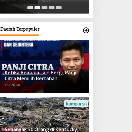
2026
2026
Obat demi Wujudkan Kampar Dihati
Daerah Terpopuler
Ketika Pemuda Lain Pergi, Panji
Citra Memilih Bertahan
547 Dilihat
Sebanyak 70 Orang di Kentucky,