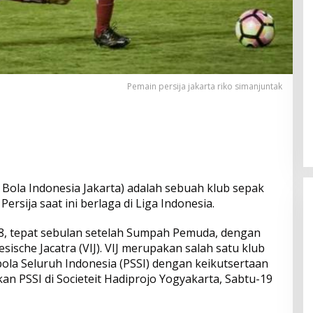
Pemain persija jakarta riko simanjuntak
 Bola Indonesia Jakarta) adalah sebuah klub sepak
Persija saat ini berlaga di Liga Indonesia.
28, tepat sebulan setelah Sumpah Pemuda, dengan
ische Jacatra (VIJ). VIJ merupakan salah satu klub
ola Seluruh Indonesia (PSSI) dengan keikutsertaan
Bangun Drainase di Bukit Payung,
an PSSI di Societeit Hadiprojo Yogyakarta, Sabtu-19
Anggota DPRD Kampar Ropii Siregar
Dorong Infrastruktur yang
Di Berita, Daerah, Kampar, News, Politik, Riau
|
19 Mei