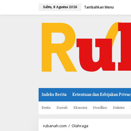
L
Tambahkan Menu
e
Sabtu, 8 Agustus 2026
w
a
t
i
k
e
k
o
n
t
e
n
Indeks Berita
Ketentuan dan Kebijakan Privac
Berita
Daerah
Ekonomi
Headline
Hukrim
rubanah.com
/
Olahraga
G