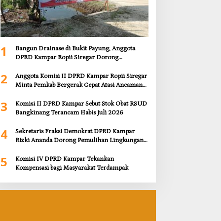
1
Bangun Drainase di Bukit Payung, Anggota
DPRD Kampar Ropii Siregar Dorong
Infrastruktur yang Menyentuh Kebutuhan
2
Dasar
Anggota Komisi II DPRD Kampar Ropii Siregar
Minta Pemkab Bergerak Cepat Atasi Ancaman
Kekosongan Obat demi Wujudkan Kampar
3
Dihati
Komisi II DPRD Kampar Sebut Stok Obat RSUD
Bangkinang Terancam Habis Juli 2026
4
Sekretaris Fraksi Demokrat DPRD Kampar
Rizki Ananda Dorong Pemulihan Lingkungan
dan Kompensasi untuk Warga Sungai Tapung
5
Komisi IV DPRD Kampar Tekankan
Kompensasi bagi Masyarakat Terdampak