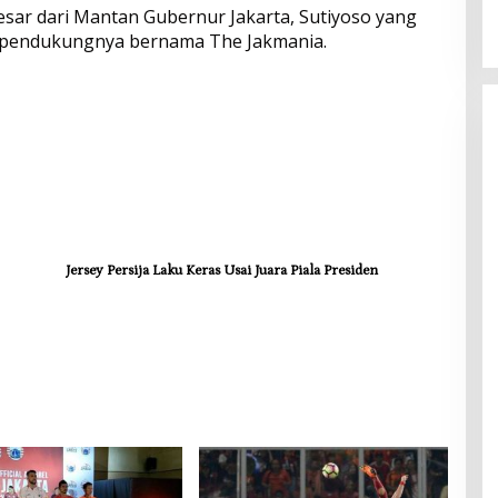
2026
Menyentuh Kebutuhan Dasar
esar dari Mantan Gubernur Jakarta, Sutiyoso yang
 pendukungnya bernama The Jakmania.
Jersey Persija Laku Keras Usai Juara Piala Presiden