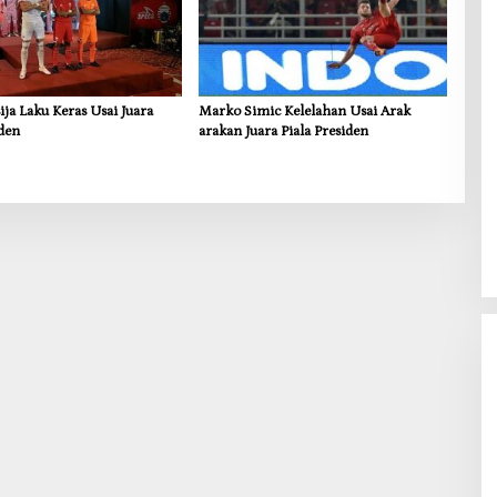
ija Laku Keras Usai Juara
Marko Simic Kelelahan Usai Arak
iden
arakan Juara Piala Presiden