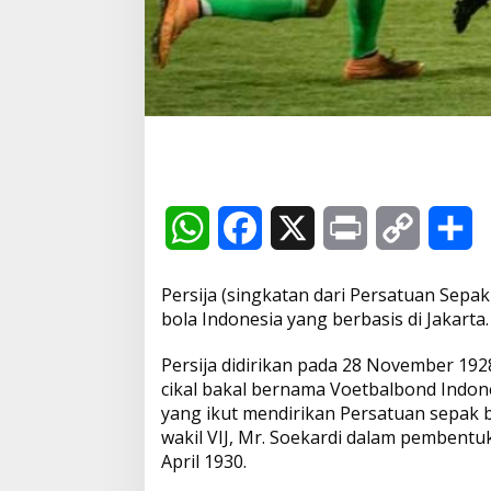
o
n
e
s
i
a
P
e
r
s
i
j
W
F
X
P
C
S
a
J
h
a
r
o
h
a
Persija (singkatan dari Persatuan Sepak
k
a
c
i
p
a
bola Indonesia yang berbasis di Jakarta. 
a
r
t
t
e
n
y
r
Persija didirikan pada 28 November 19
a
cikal bakal bernama Voetbalbond Indones
s
b
t
L
e
yang ikut mendirikan Persatuan sepak b
wakil VIJ, Mr. Soekardi dalam pembentuk
A
o
i
April 1930.