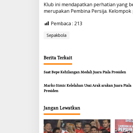
p
o
n
Klub ini mendapatkan perhatian yang b
merupakan Pembina Persija. Kelompok
p
k
k
Pembaca :
213
Sepakbola
Berita Terkait
Saat Bepe Kehilangan Medali Juara Piala Presiden
Marko Simic Kelelahan Usai Arak arakan Juara Piala
Presiden
Jangan Lewatkan