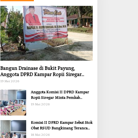
Bangun Drainase di Bukit Payung,
Anggota DPRD Kampar Ropii Siregar
Dorong Infrastruktur yang Menyentuh
19 Mei 2026
Kebutuhan Dasar
Anggota Komisi II DPRD Kampar
Ropii Siregar Minta Pemkab
Bergerak Cepat Atasi Ancaman
19 Mei 2026
Kekosongan Obat demi Wujudkan
Kampar Dihati
Komisi II DPRD Kampar Sebut Stok
Obat RSUD Bangkinang Terancam
Habis Juli 2026
18 Mei 2026