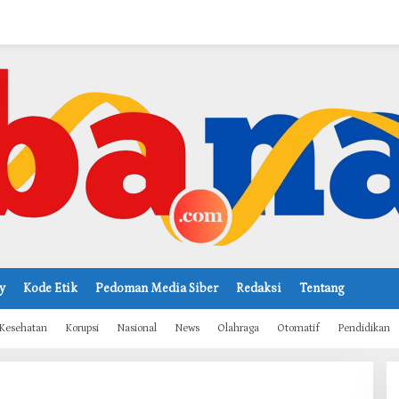
y
Kode Etik
Pedoman Media Siber
Redaksi
Tentang
Kesehatan
Korupsi
Nasional
News
Olahraga
Otomatif
Pendidikan