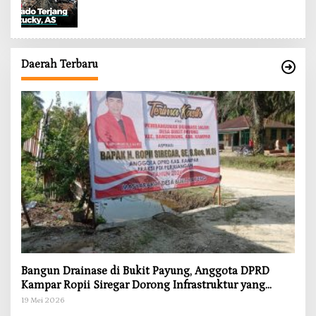
Daerah Terbaru
Bangun Drainase di Bukit Payung, Anggota DPRD
Kampar Ropii Siregar Dorong Infrastruktur yang
Menyentuh Kebutuhan Dasar
19 Mei 2026