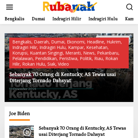
L
e
w
a
Bengkalis
Dumai
Indragiri Hilir
Indragiri Hulu
Kampa
t
i
k
e
Bengkalis
,
Daerah
,
Dumai
,
Ekonomi
,
Headline
,
Hukrim
,
k
Indragiri Hilir
,
Indragiri Hulu
,
Kampar
,
Kesehatan
,
o
Korupsi
,
Kuantan Singingi
,
Meranti
,
News
,
Pekanbaru
,
n
Pelalawan
,
Pendidikan
,
Peristiwa
,
Politik
,
Riau
,
Rokan
t
Hilir
,
Rokan Hulu
,
Siak
,
Video
e
Sebanyak 70 Orang di Kentucky, AS Tewas usai
n
Diterjang Tornado Dahsyat
13 Desember 2021
Joe Biden
Sebanyak 70 Orang di Kentucky, AS Tewas
usai Diterjang Tornado Dahsyat