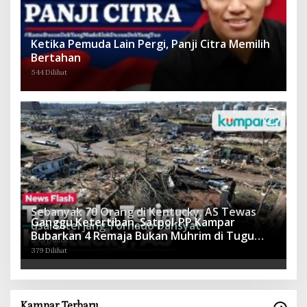
Ketika Pemuda Lain Pergi, Panji Citra Memilih
Bertahan
544 Dilihat
Sebanyak 70 Orang di Kentucky, AS Tewas
Ganggu Ketertiban, Satpol-PP Kampar
usai Diterjang Tornado Dahsyat
Bubarkan 4 Remaja Bukan Muhrim di Tugu
395 Dilihat
Batu Hitam dan Tigo Tungku Sajoangan
379 Dilihat
Kampar Terbaru