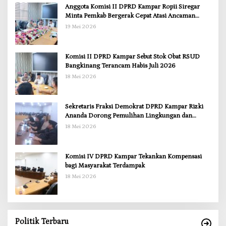
Anggota Komisi II DPRD Kampar Ropii Siregar
Minta Pemkab Bergerak Cepat Atasi Ancaman
Kekosongan Obat demi Wujudkan Kampar Dihati
19 Mei 2026
Komisi II DPRD Kampar Sebut Stok Obat RSUD
Bangkinang Terancam Habis Juli 2026
18 Mei 2026
Sekretaris Fraksi Demokrat DPRD Kampar Rizki
Ananda Dorong Pemulihan Lingkungan dan
Kompensasi untuk Warga Sungai Tapung
18 Mei 2026
Komisi IV DPRD Kampar Tekankan Kompensasi
bagi Masyarakat Terdampak
18 Mei 2026
Politik Terbaru