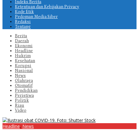
Indeks Berita
Ketentuan dan Kebijakan Privacy
Kode Etik
Pedoman Media Siber
Redaksi
Tentang
Berita
Daerah
Ekonomi
Headline
Hukrim
Kesehatan
Korupsi
Nasional
News
Olahraga
Otomatif
Pendidikan
Peristiwa
Politik
Riau
Video
Headline
,
News
Prof Tjandra: Varian Omicron Mungkin Berdampak pada Obat
Pasien COVID-19