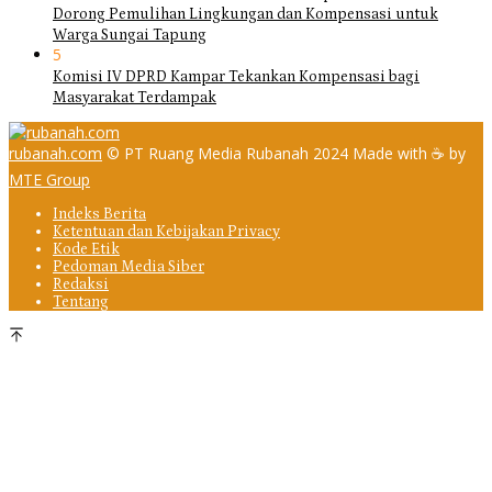
Dorong Pemulihan Lingkungan dan Kompensasi untuk
Warga Sungai Tapung
5
Komisi IV DPRD Kampar Tekankan Kompensasi bagi
Masyarakat Terdampak
rubanah.com
© PT Ruang Media Rubanah 2024 Made with ☕ by
MTE Group
Indeks Berita
Ketentuan dan Kebijakan Privacy
Kode Etik
Pedoman Media Siber
Redaksi
Tentang