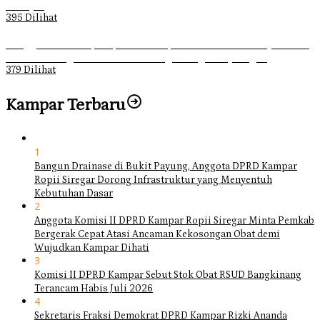
Dahsyat
395 Dilihat
Ganggu Ketertiban, Satpol-PP Kampar Bubarkan 4 Remaja Bukan
Muhrim di Tugu Batu Hitam dan Tigo Tungku Sajoangan
379 Dilihat
Kampar Terbaru
1
Bangun Drainase di Bukit Payung, Anggota DPRD Kampar
Ropii Siregar Dorong Infrastruktur yang Menyentuh
Kebutuhan Dasar
2
Anggota Komisi II DPRD Kampar Ropii Siregar Minta Pemkab
Bergerak Cepat Atasi Ancaman Kekosongan Obat demi
Wujudkan Kampar Dihati
3
Komisi II DPRD Kampar Sebut Stok Obat RSUD Bangkinang
Terancam Habis Juli 2026
4
Sekretaris Fraksi Demokrat DPRD Kampar Rizki Ananda