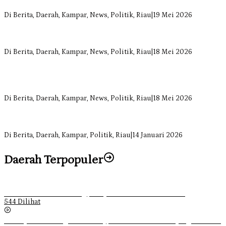
Kampar Dihati
Di Berita, Daerah, Kampar, News, Politik, Riau
|
19 Mei 2026
Komisi II DPRD Kampar Sebut Stok Obat RSUD Bangkinang
Terancam Habis Juli 2026
Di Berita, Daerah, Kampar, News, Politik, Riau
|
18 Mei 2026
Sekretaris Fraksi Demokrat DPRD Kampar Rizki Ananda Dorong
Pemulihan Lingkungan dan Kompensasi untuk Warga Sungai
Tapung
Di Berita, Daerah, Kampar, News, Politik, Riau
|
18 Mei 2026
Soal Insentif Dokter, DPRD Kampar Undang RSUD Bangkinang ke
RDP
Di Berita, Daerah, Kampar, Politik, Riau
|
14 Januari 2026
Daerah Terpopuler
Ketika Pemuda Lain Pergi, Panji Citra Memilih Bertahan
544 Dilihat
Sebanyak 70 Orang di Kentucky, AS Tewas usai Diterjang Tornado