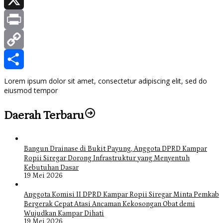
X
Print
Copy
Link
Share
Lorem ipsum dolor sit amet, consectetur adipiscing elit, sed do
eiusmod tempor
Daerah Terbaru
Bangun Drainase di Bukit Payung, Anggota DPRD Kampar
Ropii Siregar Dorong Infrastruktur yang Menyentuh
Kebutuhan Dasar
19 Mei 2026
Anggota Komisi II DPRD Kampar Ropii Siregar Minta Pemkab
Bergerak Cepat Atasi Ancaman Kekosongan Obat demi
Wujudkan Kampar Dihati
19 Mei 2026