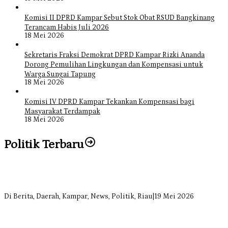
Komisi II DPRD Kampar Sebut Stok Obat RSUD Bangkinang
Terancam Habis Juli 2026
18 Mei 2026
Sekretaris Fraksi Demokrat DPRD Kampar Rizki Ananda
Dorong Pemulihan Lingkungan dan Kompensasi untuk
Warga Sungai Tapung
18 Mei 2026
Komisi IV DPRD Kampar Tekankan Kompensasi bagi
Masyarakat Terdampak
18 Mei 2026
Politik Terbaru
Bangun Drainase di Bukit Payung, Anggota DPRD Kampar Ropii
Siregar Dorong Infrastruktur yang Menyentuh Kebutuhan Dasar
Di Berita, Daerah, Kampar, News, Politik, Riau
|
19 Mei 2026
Anggota Komisi II DPRD Kampar Ropii Siregar Minta Pemkab
Bergerak Cepat Atasi Ancaman Kekosongan Obat demi Wujudkan