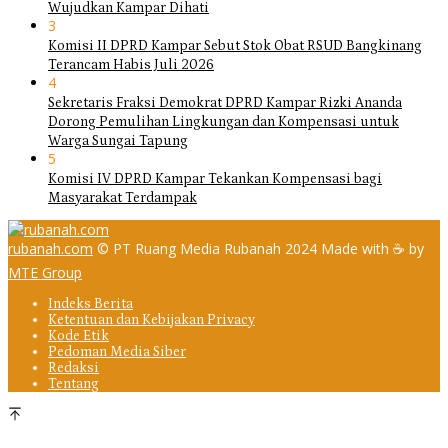
Wujudkan Kampar Dihati
3
Komisi II DPRD Kampar Sebut Stok Obat RSUD Bangkinang
Terancam Habis Juli 2026
4
Sekretaris Fraksi Demokrat DPRD Kampar Rizki Ananda
Dorong Pemulihan Lingkungan dan Kompensasi untuk
Warga Sungai Tapung
5
Komisi IV DPRD Kampar Tekankan Kompensasi bagi
Masyarakat Terdampak
rubanah.com
© PT Ruang Media Rubanah 2024 Made with ☕ by
MTE Group
Indeks Berita
Ketentuan dan Kebijakan Privacy
Kode Etik
Pedoman Media Siber
Redaksi
Tentang