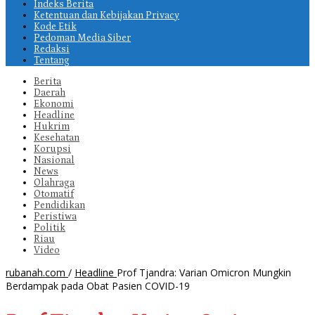
Indeks Berita
Ketentuan dan Kebijakan Privacy
Kode Etik
Pedoman Media Siber
Redaksi
Tentang
Berita
Daerah
Ekonomi
Headline
Hukrim
Kesehatan
Korupsi
Nasional
News
Olahraga
Otomatif
Pendidikan
Peristiwa
Politik
Riau
Video
rubanah.com
/
Headline
Prof Tjandra: Varian Omicron Mungkin
Berdampak pada Obat Pasien COVID-19