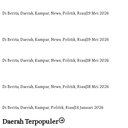
Bangun Drainase di Bukit Payung, Anggota DPRD Kampar Ropii
Siregar Dorong Infrastruktur yang Menyentuh Kebutuhan Dasar
Di Berita, Daerah, Kampar, News, Politik, Riau
|
19 Mei 2026
Anggota Komisi II DPRD Kampar Ropii Siregar Minta Pemkab
Bergerak Cepat Atasi Ancaman Kekosongan Obat demi Wujudkan
Kampar Dihati
Di Berita, Daerah, Kampar, News, Politik, Riau
|
19 Mei 2026
Komisi II DPRD Kampar Sebut Stok Obat RSUD Bangkinang
Terancam Habis Juli 2026
Di Berita, Daerah, Kampar, News, Politik, Riau
|
18 Mei 2026
Sekretaris Fraksi Demokrat DPRD Kampar Rizki Ananda Dorong
Pemulihan Lingkungan dan Kompensasi untuk Warga Sungai
Tapung
Di Berita, Daerah, Kampar, News, Politik, Riau
|
18 Mei 2026
Soal Insentif Dokter, DPRD Kampar Undang RSUD Bangkinang ke
RDP
Di Berita, Daerah, Kampar, Politik, Riau
|
14 Januari 2026
Daerah Terpopuler