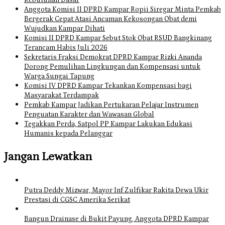
Kebutuhan Dasar
Anggota Komisi II DPRD Kampar Ropii Siregar Minta Pemkab
Bergerak Cepat Atasi Ancaman Kekosongan Obat demi
Wujudkan Kampar Dihati
Komisi II DPRD Kampar Sebut Stok Obat RSUD Bangkinang
Terancam Habis Juli 2026
Sekretaris Fraksi Demokrat DPRD Kampar Rizki Ananda
Dorong Pemulihan Lingkungan dan Kompensasi untuk
Warga Sungai Tapung
Komisi IV DPRD Kampar Tekankan Kompensasi bagi
Masyarakat Terdampak
Pemkab Kampar Jadikan Pertukaran Pelajar Instrumen
Penguatan Karakter dan Wawasan Global
Tegakkan Perda, Satpol PP Kampar Lakukan Edukasi
Humanis kepada Pelanggar
Jangan Lewatkan
Putra Deddy Mizwar, Mayor Inf Zulfikar Rakita Dewa Ukir
Prestasi di CGSC Amerika Serikat
Bangun Drainase di Bukit Payung, Anggota DPRD Kampar