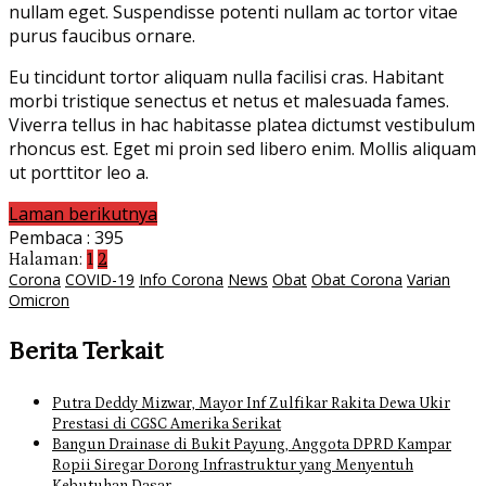
nullam eget. Suspendisse potenti nullam ac tortor vitae
purus faucibus ornare.
Eu tincidunt tortor aliquam nulla facilisi cras. Habitant
morbi tristique senectus et netus et malesuada fames.
Viverra tellus in hac habitasse platea dictumst vestibulum
rhoncus est. Eget mi proin sed libero enim. Mollis aliquam
ut porttitor leo a.
Laman berikutnya
Pembaca :
395
Halaman:
1
2
Corona
COVID-19
Info Corona
News
Obat
Obat Corona
Varian
Omicron
Berita Terkait
Putra Deddy Mizwar, Mayor Inf Zulfikar Rakita Dewa Ukir
Prestasi di CGSC Amerika Serikat
Bangun Drainase di Bukit Payung, Anggota DPRD Kampar
Ropii Siregar Dorong Infrastruktur yang Menyentuh