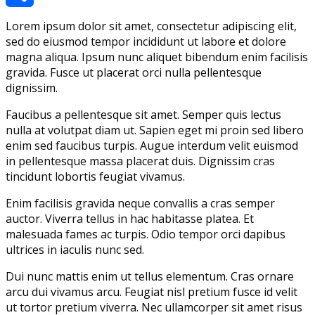
Link
Share
Lorem ipsum dolor sit amet, consectetur adipiscing elit,
sed do eiusmod tempor incididunt ut labore et dolore
magna aliqua. Ipsum nunc aliquet bibendum enim facilisis
gravida. Fusce ut placerat orci nulla pellentesque
dignissim.
Faucibus a pellentesque sit amet. Semper quis lectus
nulla at volutpat diam ut. Sapien eget mi proin sed libero
enim sed faucibus turpis. Augue interdum velit euismod
in pellentesque massa placerat duis. Dignissim cras
tincidunt lobortis feugiat vivamus.
Enim facilisis gravida neque convallis a cras semper
auctor. Viverra tellus in hac habitasse platea. Et
malesuada fames ac turpis. Odio tempor orci dapibus
ultrices in iaculis nunc sed.
Dui nunc mattis enim ut tellus elementum. Cras ornare
arcu dui vivamus arcu. Feugiat nisl pretium fusce id velit
ut tortor pretium viverra. Nec ullamcorper sit amet risus