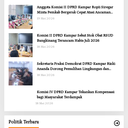
Anggota Komisi II DPRD Kampar Ropii Siregar
Minta Pemkab Bergerak Cepat Atasi Ancaman
Kekosongan Obat demi Wujudkan Kampar Dihati
19 Mei 2026
Komisi II DPRD Kampar Sebut Stok Obat RSUD
Bangkinang Terancam Habis Juli 2026
18 Mei 2026
Sekretaris Fraksi Demokrat DPRD Kampar Rizki
Ananda Dorong Pemulihan Lingkungan dan
Kompensasi untuk Warga Sungai Tapung
18 Mei 2026
Komisi IV DPRD Kampar Tekankan Kompensasi
bagi Masyarakat Terdampak
18 Mei 2026
Anggota Komisi II DPRD Kampar Ropii Siregar
Minta Pemkab Bergerak Cepat Atasi Ancaman
Kekosongan Obat demi Wujudkan Kampar Dihati
Di Berita, Daerah, Kampar, News, Politik, Riau
|
19 Mei 2026
Politik Terbaru