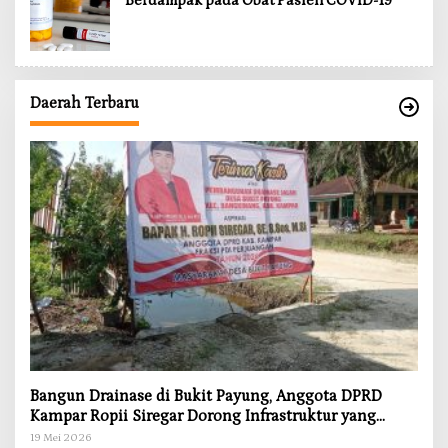
Berdampak pada Obat Pasien COVID-19
Daerah Terbaru
Bangun Drainase di Bukit Payung, Anggota DPRD
Kampar Ropii Siregar Dorong Infrastruktur yang
Menyentuh Kebutuhan Dasar
19 Mei 2026