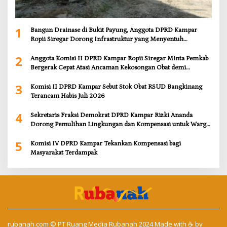
1
Bangun Drainase di Bukit Payung, Anggota DPRD Kampar
Ropii Siregar Dorong Infrastruktur yang Menyentuh
Kebutuhan Dasar
2
Anggota Komisi II DPRD Kampar Ropii Siregar Minta Pemkab
Bergerak Cepat Atasi Ancaman Kekosongan Obat demi
Wujudkan Kampar Dihati
3
Komisi II DPRD Kampar Sebut Stok Obat RSUD Bangkinang
Terancam Habis Juli 2026
4
Sekretaris Fraksi Demokrat DPRD Kampar Rizki Ananda
Dorong Pemulihan Lingkungan dan Kompensasi untuk Warga
Sungai Tapung
5
Komisi IV DPRD Kampar Tekankan Kompensasi bagi
Masyarakat Terdampak
rubanah.com
© PT Ruang Media Rubanah 2024 Made with ☕ by