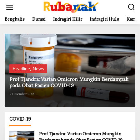
L
e
w
a
Bengkalis
Dumai
Indragiri Hilir
Indragiri Hulu
Kampa
t
i
k
e
k
o
n
t
Headline
,
News
e
n
Prof Tjandra: Varian Omicron Mungkin Berdampak
pada Obat Pasien COVID-19
2 Desember 2021
COVID-19
Prof Tjandra: Varian Omicron Mungkin