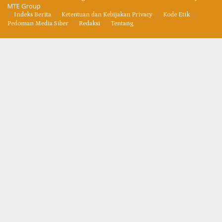
MTE Group
Indeks Berita
Ketentuan dan Kebijakan Privacy
Kode Etik
Pedoman Media Siber
Redaksi
Tentang