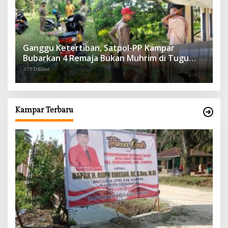
Ganggu Ketertiban, Satpol-PP Kampar
Bubarkan 4 Remaja Bukan Muhrim di Tugu
Batu Hitam dan Tigo Tungku Sajoangan
379 Dilihat
Kampar Terbaru