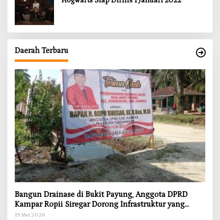
Hogwarts Siap Dirilis 1 Januari 2022
Daerah Terbaru
Bangun Drainase di Bukit Payung, Anggota DPRD
Kampar Ropii Siregar Dorong Infrastruktur yang
Menyentuh Kebutuhan Dasar
19 Mei 2026