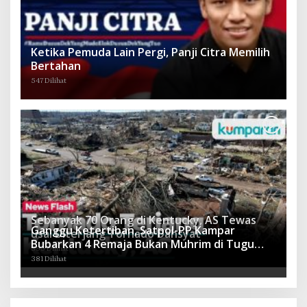
Ketika Pemuda Lain Pergi, Panji Citra Memilih
Bertahan
547 Dilihat
Sebanyak 70 Orang di Kentucky, AS Tewas
Ganggu Ketertiban, Satpol-PP Kampar
usai Diterjang Tornado Dahsyat
Bubarkan 4 Remaja Bukan Muhrim di Tugu
395 Dilihat
Batu Hitam dan Tigo Tungku Sajoangan
381 Dilihat