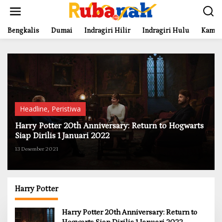
L
e
w
a
Bengkalis
Dumai
Indragiri Hilir
Indragiri Hulu
Kampa
t
i
k
e
k
o
n
t
Headline
,
Peristiwa
e
n
Harry Potter 20th Anniversary: Return to Hogwarts
Siap Dirilis 1 Januari 2022
13 Desember 2021
Harry Potter
Harry Potter 20th Anniversary: Return to