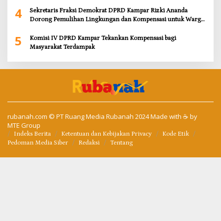
4
Sekretaris Fraksi Demokrat DPRD Kampar Rizki Ananda
Dorong Pemulihan Lingkungan dan Kompensasi untuk Warga
Sungai Tapung
5
Komisi IV DPRD Kampar Tekankan Kompensasi bagi
Masyarakat Terdampak
rubanah.com
© PT Ruang Media Rubanah 2024 Made with ☕ by
MTE Group
Indeks Berita
Ketentuan dan Kebijakan Privacy
Kode Etik
Pedoman Media Siber
Redaksi
Tentang