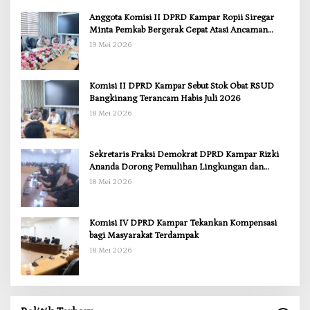
Anggota Komisi II DPRD Kampar Ropii Siregar
Minta Pemkab Bergerak Cepat Atasi Ancaman
Kekosongan Obat demi Wujudkan Kampar Dihati
19 Mei 2026
Komisi II DPRD Kampar Sebut Stok Obat RSUD
Bangkinang Terancam Habis Juli 2026
18 Mei 2026
Sekretaris Fraksi Demokrat DPRD Kampar Rizki
Ananda Dorong Pemulihan Lingkungan dan
Kompensasi untuk Warga Sungai Tapung
18 Mei 2026
Komisi IV DPRD Kampar Tekankan Kompensasi
bagi Masyarakat Terdampak
18 Mei 2026
Anggota Komisi II DPRD Kampar Ropii Siregar
Minta Pemkab Bergerak Cepat Atasi Ancaman
Kekosongan Obat demi Wujudkan Kampar Dihati
Di Berita, Daerah, Kampar, News, Politik, Riau
|
19 Mei 2026