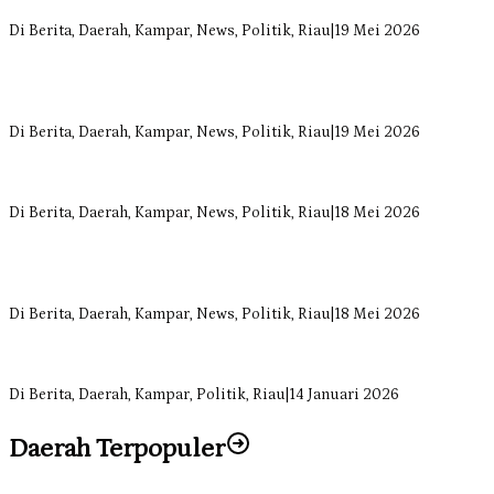
Siregar Dorong Infrastruktur yang Menyentuh Kebutuhan Dasar
Di Berita, Daerah, Kampar, News, Politik, Riau
|
19 Mei 2026
Anggota Komisi II DPRD Kampar Ropii Siregar Minta Pemkab
Bergerak Cepat Atasi Ancaman Kekosongan Obat demi Wujudkan
Kampar Dihati
Di Berita, Daerah, Kampar, News, Politik, Riau
|
19 Mei 2026
Komisi II DPRD Kampar Sebut Stok Obat RSUD Bangkinang
Terancam Habis Juli 2026
Di Berita, Daerah, Kampar, News, Politik, Riau
|
18 Mei 2026
Sekretaris Fraksi Demokrat DPRD Kampar Rizki Ananda Dorong
Pemulihan Lingkungan dan Kompensasi untuk Warga Sungai
Tapung
Di Berita, Daerah, Kampar, News, Politik, Riau
|
18 Mei 2026
Soal Insentif Dokter, DPRD Kampar Undang RSUD Bangkinang ke
RDP
Di Berita, Daerah, Kampar, Politik, Riau
|
14 Januari 2026
Daerah Terpopuler