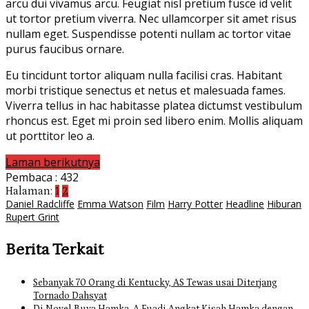
arcu dui vivamus arcu. Feugiat nisl pretium fusce id velit
ut tortor pretium viverra. Nec ullamcorper sit amet risus
nullam eget. Suspendisse potenti nullam ac tortor vitae
purus faucibus ornare.
Eu tincidunt tortor aliquam nulla facilisi cras. Habitant
morbi tristique senectus et netus et malesuada fames.
Viverra tellus in hac habitasse platea dictumst vestibulum
rhoncus est. Eget mi proin sed libero enim. Mollis aliquam
ut porttitor leo a.
Laman berikutnya
Pembaca :
432
Halaman:
1
2
Daniel Radcliffe
Emma Watson
Film
Harry Potter
Headline
Hiburan
Rupert Grint
Berita Terkait
Sebanyak 70 Orang di Kentucky, AS Tewas usai Diterjang
Tornado Dahsyat