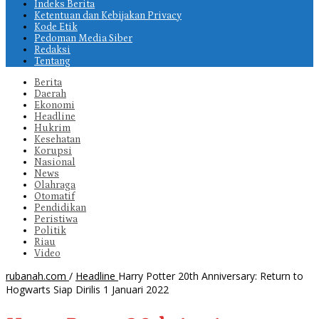
Indeks Berita
Ketentuan dan Kebijakan Privacy
Kode Etik
Pedoman Media Siber
Redaksi
Tentang
Berita
Daerah
Ekonomi
Headline
Hukrim
Kesehatan
Korupsi
Nasional
News
Olahraga
Otomatif
Pendidikan
Peristiwa
Politik
Riau
Video
rubanah.com
/
Headline
Harry Potter 20th Anniversary: Return to
Hogwarts Siap Dirilis 1 Januari 2022