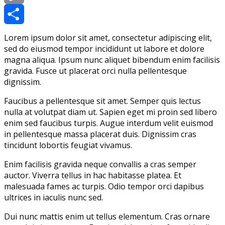
Copy
Link
Share
Lorem ipsum dolor sit amet, consectetur adipiscing elit,
sed do eiusmod tempor incididunt ut labore et dolore
magna aliqua. Ipsum nunc aliquet bibendum enim facilisis
gravida. Fusce ut placerat orci nulla pellentesque
dignissim.
Faucibus a pellentesque sit amet. Semper quis lectus
nulla at volutpat diam ut. Sapien eget mi proin sed libero
enim sed faucibus turpis. Augue interdum velit euismod
in pellentesque massa placerat duis. Dignissim cras
tincidunt lobortis feugiat vivamus.
Enim facilisis gravida neque convallis a cras semper
auctor. Viverra tellus in hac habitasse platea. Et
malesuada fames ac turpis. Odio tempor orci dapibus
ultrices in iaculis nunc sed.
Dui nunc mattis enim ut tellus elementum. Cras ornare