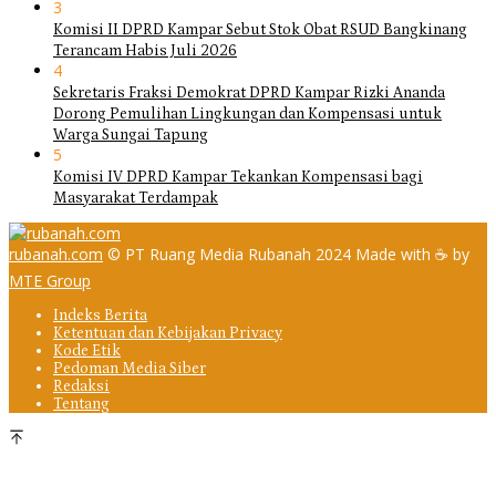
3
Komisi II DPRD Kampar Sebut Stok Obat RSUD Bangkinang
Terancam Habis Juli 2026
4
Sekretaris Fraksi Demokrat DPRD Kampar Rizki Ananda
Dorong Pemulihan Lingkungan dan Kompensasi untuk
Warga Sungai Tapung
5
Komisi IV DPRD Kampar Tekankan Kompensasi bagi
Masyarakat Terdampak
rubanah.com
© PT Ruang Media Rubanah 2024 Made with ☕ by
MTE Group
Indeks Berita
Ketentuan dan Kebijakan Privacy
Kode Etik
Pedoman Media Siber
Redaksi
Tentang