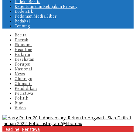
Indeks Berita
Ketentuan dan Kebijakan Privacy
Kode Etik
Pedoman Media Siber
Redaksi
Tentang
Berita
Daerah
Ekonomi
Headline
Hukrim
Kesehatan
Korupsi
Nasional
News
Olahraga
Otomatif
Pendidikan
Peristiwa
Politik
Riau
Video
Headline
,
Peristiwa
Harry Potter 20th Anniversary: Return to Hogwarts Siap Dirilis 1