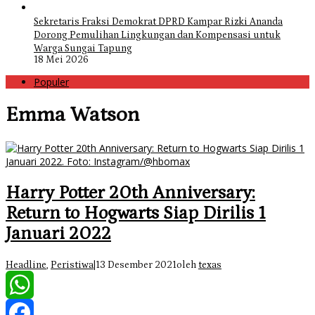
Sekretaris Fraksi Demokrat DPRD Kampar Rizki Ananda
Dorong Pemulihan Lingkungan dan Kompensasi untuk
Warga Sungai Tapung
18 Mei 2026
Populer
Emma Watson
Harry Potter 20th Anniversary:
Return to Hogwarts Siap Dirilis 1
Januari 2022
Headline
,
Peristiwa
|
13 Desember 2021
oleh
texas
WhatsApp