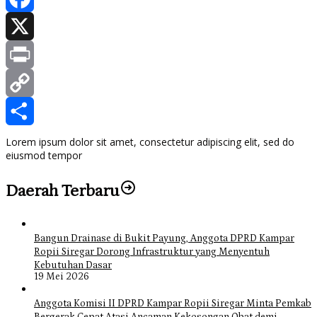
Facebook
X
Print
Copy
Link
Share
Lorem ipsum dolor sit amet, consectetur adipiscing elit, sed do
eiusmod tempor
Daerah Terbaru
Bangun Drainase di Bukit Payung, Anggota DPRD Kampar
Ropii Siregar Dorong Infrastruktur yang Menyentuh
Kebutuhan Dasar
19 Mei 2026
Anggota Komisi II DPRD Kampar Ropii Siregar Minta Pemkab
Bergerak Cepat Atasi Ancaman Kekosongan Obat demi