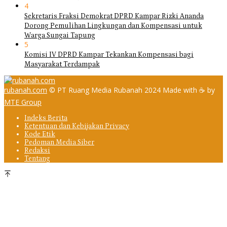
4
Sekretaris Fraksi Demokrat DPRD Kampar Rizki Ananda
Dorong Pemulihan Lingkungan dan Kompensasi untuk
Warga Sungai Tapung
5
Komisi IV DPRD Kampar Tekankan Kompensasi bagi
Masyarakat Terdampak
rubanah.com
© PT Ruang Media Rubanah 2024 Made with ☕ by
MTE Group
Indeks Berita
Ketentuan dan Kebijakan Privacy
Kode Etik
Pedoman Media Siber
Redaksi
Tentang