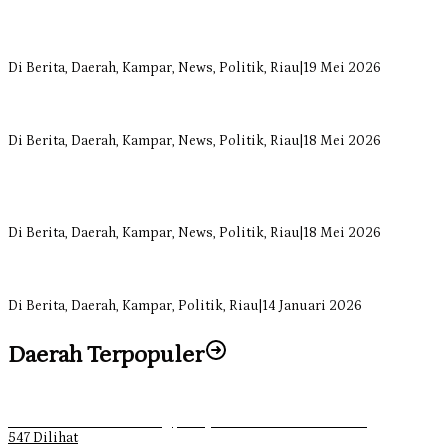
Anggota Komisi II DPRD Kampar Ropii Siregar Minta Pemkab
Bergerak Cepat Atasi Ancaman Kekosongan Obat demi Wujudkan
Kampar Dihati
Di Berita, Daerah, Kampar, News, Politik, Riau
|
19 Mei 2026
Komisi II DPRD Kampar Sebut Stok Obat RSUD Bangkinang
Terancam Habis Juli 2026
Di Berita, Daerah, Kampar, News, Politik, Riau
|
18 Mei 2026
Sekretaris Fraksi Demokrat DPRD Kampar Rizki Ananda Dorong
Pemulihan Lingkungan dan Kompensasi untuk Warga Sungai
Tapung
Di Berita, Daerah, Kampar, News, Politik, Riau
|
18 Mei 2026
Soal Insentif Dokter, DPRD Kampar Undang RSUD Bangkinang ke
RDP
Di Berita, Daerah, Kampar, Politik, Riau
|
14 Januari 2026
Daerah Terpopuler
Ketika Pemuda Lain Pergi, Panji Citra Memilih Bertahan
547 Dilihat