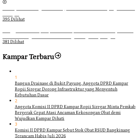
Sebanyak 70 Orang di Kentucky, AS Tewas usai Diterjang Tornado
Dahsyat
395 Dilihat
Ganggu Ketertiban, Satpol-PP Kampar Bubarkan 4 Remaja Bukan
Muhrim di Tugu Batu Hitam dan Tigo Tungku Sajoangan
381 Dilihat
Kampar Terbaru
1
Bangun Drainase di Bukit Payung, Anggota DPRD Kampar
Ropii Siregar Dorong Infrastruktur yang Menyentuh
Kebutuhan Dasar
2
Anggota Komisi II DPRD Kampar Ropii Siregar Minta Pemkab
Bergerak Cepat Atasi Ancaman Kekosongan Obat demi
Wujudkan Kampar Dihati
3
Komisi II DPRD Kampar Sebut Stok Obat RSUD Bangkinang
Terancam Habis Juli 2026