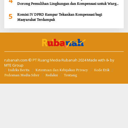
4
Dorong Pemulihan Lingkungan dan Kompensasi untuk Warga
Sungai Tapung
5
Komisi IV DPRD Kampar Tekankan Kompensasi bagi
Masyarakat Terdampak
rubanah.com
© PT Ruang Media Rubanah 2024 Made with ☕ by
MTE Group
Indeks Berita
Ketentuan dan Kebijakan Privacy
Kode Etik
Pedoman Media Siber
Redaksi
Tentang