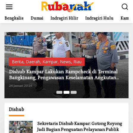
L
e
w
a
Bengkalis
Dumai
Indragiri Hilir
Indragiri Hulu
Kampa
t
i
k
e
k
o
n
t
Berita
,
Daerah
,
Kampar
,
News
,
Riau
e
Dishub Kampar Lakukan Rampcheck di Terminal
n
Bangkinang, Pengawasan Keselamatan Angkutan
Diperketat
26 Januari 2026
Dishub
Sekretaris Dishub Kampar: Gotong Royong
Jadi Bagian Penguatan Pelayanan Publik