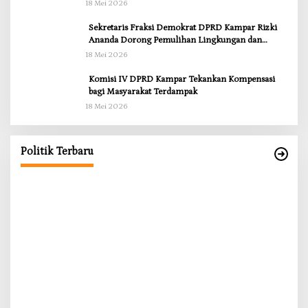
18 Mei 2026
Sekretaris Fraksi Demokrat DPRD Kampar Rizki
Ananda Dorong Pemulihan Lingkungan dan
Kompensasi untuk Warga Sungai Tapung
18 Mei 2026
Komisi IV DPRD Kampar Tekankan Kompensasi
bagi Masyarakat Terdampak
18 Mei 2026
RD
g
Politik Terbaru
Anggota Komisi II DPRD Kampar Ropii Siregar
K
Minta Pemkab Bergerak Cepat Atasi Ancaman
B
Kekosongan Obat demi Wujudkan Kampar Dihati
Di Berita, Daerah, Kampar, News, Politik, Riau
|
19 Mei 2026
Di 