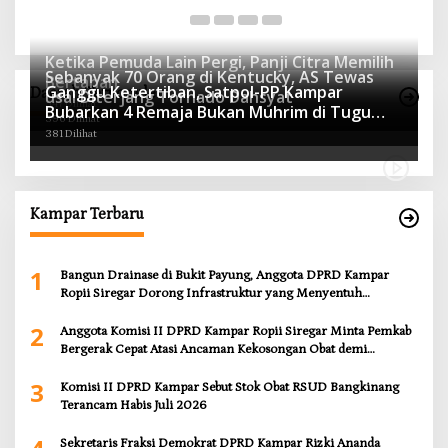
Ketika Pemuda Lain Pergi, Panji Citra Memilih
Sebanyak 70 Orang di Kentucky, AS Tewas
Bertahan
Ganggu Ketertiban, Satpol-PP Kampar
Daerah Terpopuler
usai Diterjang Tornado Dahsyat
547 Dilihat
Bubarkan 4 Remaja Bukan Muhrim di Tugu
396 Dilihat
Batu Hitam dan Tigo Tungku Sajoangan
381 Dilihat
Kampar Terbaru
1
Bangun Drainase di Bukit Payung, Anggota DPRD Kampar
Ropii Siregar Dorong Infrastruktur yang Menyentuh
Kebutuhan Dasar
2
Anggota Komisi II DPRD Kampar Ropii Siregar Minta Pemkab
Bergerak Cepat Atasi Ancaman Kekosongan Obat demi
Wujudkan Kampar Dihati
3
Komisi II DPRD Kampar Sebut Stok Obat RSUD Bangkinang
Terancam Habis Juli 2026
Sekretaris Fraksi Demokrat DPRD Kampar Rizki Ananda