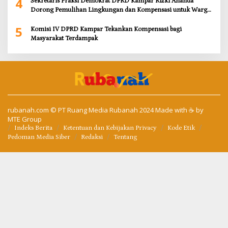
4
Sekretaris Fraksi Demokrat DPRD Kampar Rizki Ananda
Dorong Pemulihan Lingkungan dan Kompensasi untuk Warga
Sungai Tapung
5
Komisi IV DPRD Kampar Tekankan Kompensasi bagi
Masyarakat Terdampak
rubanah.com
© PT Ruang Media Rubanah 2024 Made with ☕ by
MTE Group
Indeks Berita
Ketentuan dan Kebijakan Privacy
Kode Etik
Pedoman Media Siber
Redaksi
Tentang