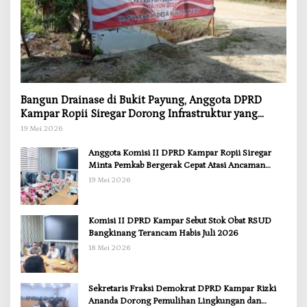
Bangun Drainase di Bukit Payung, Anggota DPRD
Kampar Ropii Siregar Dorong Infrastruktur yang
Menyentuh Kebutuhan Dasar
19 Mei 2026
Anggota Komisi II DPRD Kampar Ropii Siregar
Minta Pemkab Bergerak Cepat Atasi Ancaman
Kekosongan Obat demi Wujudkan Kampar Dihati
19 Mei 2026
Komisi II DPRD Kampar Sebut Stok Obat RSUD
Bangkinang Terancam Habis Juli 2026
18 Mei 2026
Sekretaris Fraksi Demokrat DPRD Kampar Rizki
Ananda Dorong Pemulihan Lingkungan dan