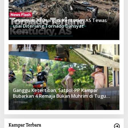
Sebanyak 70 Orang di Kentucky, AS Tewas
usai Diterjang Tornado Dahsyat
395 Dilihat
Ganggu Ketertiban, Satpol-PP Kampar
Bubarkan 4 Remaja Bukan Muhrim di Tugu
Batu Hitam dan Tigo Tungku Sajoangan
381 Dilihat
Kampar Terbaru