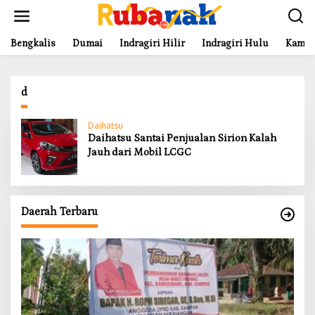
L
e
w
a
Bengkalis
Dumai
Indragiri Hilir
Indragiri Hulu
Kampa
t
i
k
d
e
k
o
Daihatsu
n
Daihatsu Santai Penjualan Sirion Kalah
t
Jauh dari Mobil LCGC
e
n
Daerah Terbaru