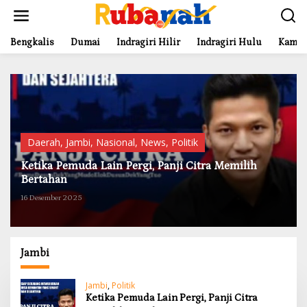
L
e
w
a
Bengkalis
Dumai
Indragiri Hilir
Indragiri Hulu
Kampa
t
i
k
e
k
o
n
t
Daerah
,
Jambi
,
Nasional
,
News
,
Politik
e
Ketika Pemuda Lain Pergi, Panji Citra Memilih
n
Bertahan
16 Desember 2025
Jambi
Jambi
,
Politik
Ketika Pemuda Lain Pergi, Panji Citra