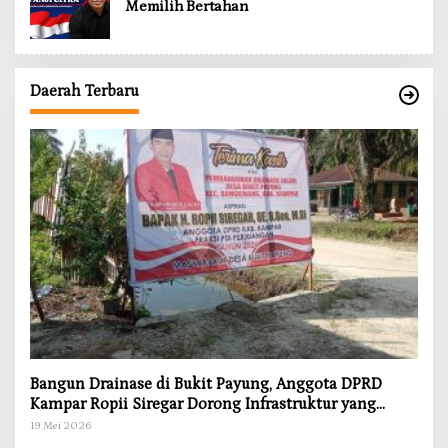
Memilih Bertahan
Daerah Terbaru
Bangun Drainase di Bukit Payung, Anggota DPRD
Kampar Ropii Siregar Dorong Infrastruktur yang
Menyentuh Kebutuhan Dasar
19 Mei 2026