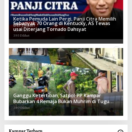
Ketika Pemuda Lain Pergi, Panji Citra Memilih
Sebanyak 70 Orang di Kentucky, AS Tewas
Bertahan
usai Diterjang Tornado Dahsyat
545 Dilihat
395 Dilihat
Ganggu Ketertiban, Satpol-PP Kampar
Bubarkan 4 Remaja Bukan Muhrim di Tugu
Batu Hitam dan Tigo Tungku Sajoangan
380 Dilihat
Kampar Terbaru