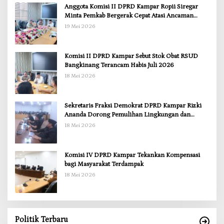
Anggota Komisi II DPRD Kampar Ropii Siregar
Minta Pemkab Bergerak Cepat Atasi Ancaman
Kekosongan Obat demi Wujudkan Kampar Dihati
19 Mei 2026
Komisi II DPRD Kampar Sebut Stok Obat RSUD
Bangkinang Terancam Habis Juli 2026
18 Mei 2026
Sekretaris Fraksi Demokrat DPRD Kampar Rizki
Ananda Dorong Pemulihan Lingkungan dan
Kompensasi untuk Warga Sungai Tapung
18 Mei 2026
Komisi IV DPRD Kampar Tekankan Kompensasi
bagi Masyarakat Terdampak
18 Mei 2026
Politik Terbaru