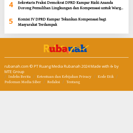
4
Sekretaris Fraksi Demokrat DPRD Kampar Rizki Ananda
Dorong Pemulihan Lingkungan dan Kompensasi untuk Warga
Sungai Tapung
5
Komisi IV DPRD Kampar Tekankan Kompensasi bagi
Masyarakat Terdampak
rubanah.com
© PT Ruang Media Rubanah 2024 Made with ☕ by
MTE Group
Indeks Berita
Ketentuan dan Kebijakan Privacy
Kode Etik
Pedoman Media Siber
Redaksi
Tentang