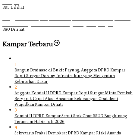
Dahsyat
395 Dilihat
Ganggu Ketertiban, Satpol-PP Kampar Bubarkan 4 Remaja Bukan
Muhrim di Tugu Batu Hitam dan Tigo Tungku Sajoangan
380 Dilihat
Kampar Terbaru
1
Bangun Drainase di Bukit Payung, Anggota DPRD Kampar
Ropii Siregar Dorong Infrastruktur yang Menyentuh
Kebutuhan Dasar
2
Anggota Komisi II DPRD Kampar Ropii Siregar Minta Pemkab
Bergerak Cepat Atasi Ancaman Kekosongan Obat demi
Wujudkan Kampar Dihati
3
Komisi II DPRD Kampar Sebut Stok Obat RSUD Bangkinang
Terancam Habis Juli 2026
4
Sekretaris Fraksi Demokrat DPRD Kampar Rizki Ananda