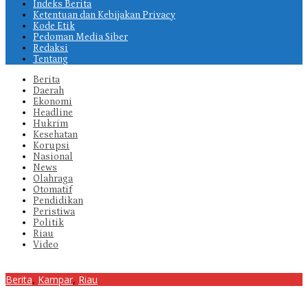
Indeks Berita
Ketentuan dan Kebijakan Privacy
Kode Etik
Pedoman Media Siber
Redaksi
Tentang
Berita
Daerah
Ekonomi
Headline
Hukrim
Kesehatan
Korupsi
Nasional
News
Olahraga
Otomatif
Pendidikan
Peristiwa
Politik
Riau
Video
Berita
,
Kampar
,
Riau
Ustadz Abdul Somad Dijadwalkan Hadiri Peresmian Masjid Nurul
Ikhlas Desa Persiapan Jawi- Jawi