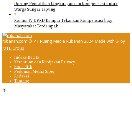
Dorong Pemulihan Lingkungan dan Kompensasi untuk
Warga Sungai Tapung
5
Komisi IV DPRD Kampar Tekankan Kompensasi bagi
Masyarakat Terdampak
rubanah.com
© PT Ruang Media Rubanah 2024 Made with ☕ by
MTE Group
Indeks Berita
Ketentuan dan Kebijakan Privacy
Kode Etik
Pedoman Media Siber
Redaksi
Tentang