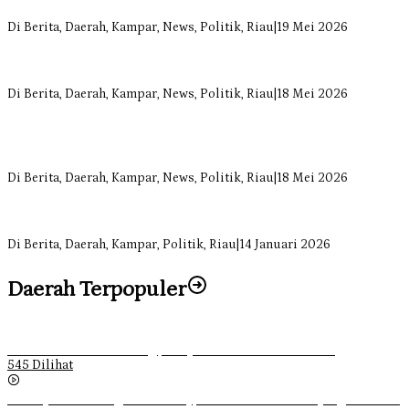
Kampar Dihati
Di Berita, Daerah, Kampar, News, Politik, Riau
|
19 Mei 2026
Komisi II DPRD Kampar Sebut Stok Obat RSUD Bangkinang
Terancam Habis Juli 2026
Di Berita, Daerah, Kampar, News, Politik, Riau
|
18 Mei 2026
Sekretaris Fraksi Demokrat DPRD Kampar Rizki Ananda Dorong
Pemulihan Lingkungan dan Kompensasi untuk Warga Sungai
Tapung
Di Berita, Daerah, Kampar, News, Politik, Riau
|
18 Mei 2026
Soal Insentif Dokter, DPRD Kampar Undang RSUD Bangkinang ke
RDP
Di Berita, Daerah, Kampar, Politik, Riau
|
14 Januari 2026
Daerah Terpopuler
Ketika Pemuda Lain Pergi, Panji Citra Memilih Bertahan
545 Dilihat
Sebanyak 70 Orang di Kentucky, AS Tewas usai Diterjang Tornado