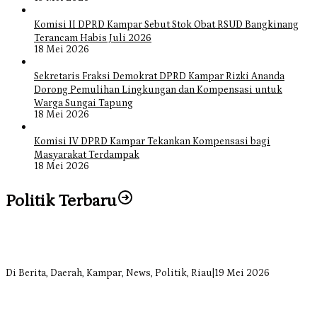
Komisi II DPRD Kampar Sebut Stok Obat RSUD Bangkinang
Terancam Habis Juli 2026
18 Mei 2026
Sekretaris Fraksi Demokrat DPRD Kampar Rizki Ananda
Dorong Pemulihan Lingkungan dan Kompensasi untuk
Warga Sungai Tapung
18 Mei 2026
Komisi IV DPRD Kampar Tekankan Kompensasi bagi
Masyarakat Terdampak
18 Mei 2026
Politik Terbaru
Bangun Drainase di Bukit Payung, Anggota DPRD Kampar Ropii
Siregar Dorong Infrastruktur yang Menyentuh Kebutuhan Dasar
Di Berita, Daerah, Kampar, News, Politik, Riau
|
19 Mei 2026
Anggota Komisi II DPRD Kampar Ropii Siregar Minta Pemkab
Bergerak Cepat Atasi Ancaman Kekosongan Obat demi Wujudkan