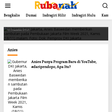
L
e
Headline
,
News
w
a
Bengkalis
Dumai
Indragiri Hilir
Indragiri Hulu
Kampa
Anies Punya Program Baru di YouTube,
t
#daripendopo, Apa Itu?
i
k
12 Desember 2021
e
k
o
n
Anies
t
e
n
Anies Punya Program Baru di YouTube,
#daripendopo, Apa Itu?