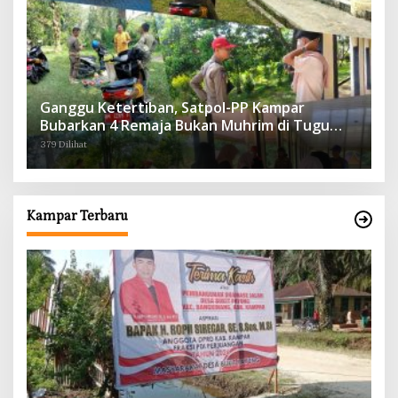
Ganggu Ketertiban, Satpol-PP Kampar
Bubarkan 4 Remaja Bukan Muhrim di Tugu
Batu Hitam dan Tigo Tungku Sajoangan
379 Dilihat
Kampar Terbaru