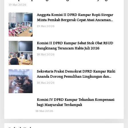
Menyentuh Kebutuhan Dasar
19 Mei 2026
Anggota Komisi II DPRD Kampar Ropii Siregar
Minta Pemkab Bergerak Cepat Atasi Ancaman
Kekosongan Obat demi Wujudkan Kampar Dihati
19 Mei 2026
Komisi II DPRD Kampar Sebut Stok Obat RSUD
Bangkinang Terancam Habis Juli 2026
18 Mei 2026
Sekretaris Fraksi Demokrat DPRD Kampar Rizki
Ananda Dorong Pemulihan Lingkungan dan
Kompensasi untuk Warga Sungai Tapung
18 Mei 2026
Komisi IV DPRD Kampar Tekankan Kompensasi
bagi Masyarakat Terdampak
18 Mei 2026
Anggota Komisi II DPRD Kampar Ropii Siregar
Minta Pemkab Bergerak Cepat Atasi Ancaman