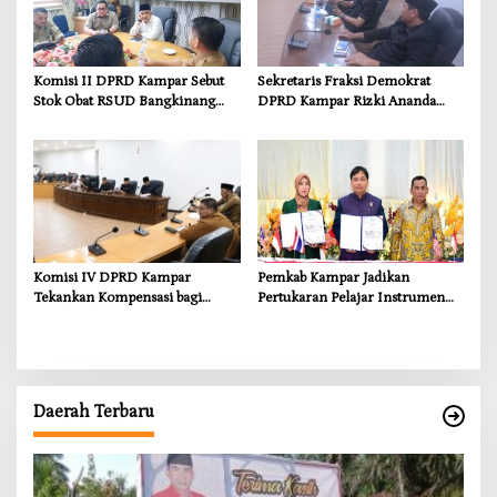
Komisi II DPRD Kampar Sebut
Sekretaris Fraksi Demokrat
Stok Obat RSUD Bangkinang
DPRD Kampar Rizki Ananda
Terancam Habis Juli 2026
Dorong Pemulihan Lingkungan
dan Kompensasi untuk Warga
Sungai Tapung
Komisi IV DPRD Kampar
Pemkab Kampar Jadikan
Tekankan Kompensasi bagi
Pertukaran Pelajar Instrumen
Masyarakat Terdampak
Penguatan Karakter dan
Wawasan Global
Daerah Terbaru