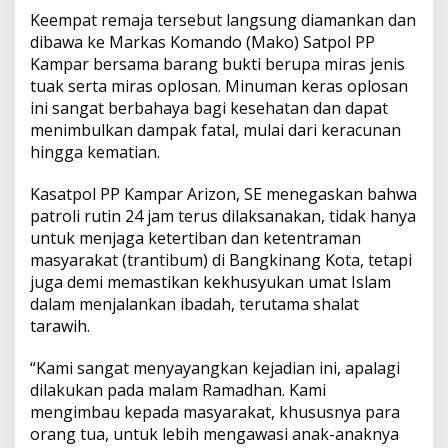
p
o
n
e
Keempat remaja tersebut langsung diamankan dan
m
dibawa ke Markas Komando (Mako) Satpol PP
p
k
k
b
Kampar bersama barang bukti berupa miras jenis
a
t
tuak serta miras oplosan. Minuman keras oplosan
a
ini sangat berbahaya bagi kesehatan dan dapat
n
menimbulkan dampak fatal, mulai dari keracunan
W
hingga kematian.
a
t
e
Kasatpol PP Kampar Arizon, SE menegaskan bahwa
r
patroli rutin 24 jam terus dilaksanakan, tidak hanya
F
untuk menjaga ketertiban dan ketentraman
r
masyarakat (trantibum) di Bangkinang Kota, tetapi
o
juga demi memastikan kekhusyukan umat Islam
n
t
dalam menjalankan ibadah, terutama shalat
C
tarawih.
i
t
“Kami sangat menyayangkan kejadian ini, apalagi
y
dilakukan pada malam Ramadhan. Kami
B
a
mengimbau kepada masyarakat, khususnya para
n
orang tua, untuk lebih mengawasi anak-anaknya
g