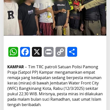
P
P
K
a
m
p
a
r
R
i
n
g
W
F
X
P
C
S
k
u
h
a
r
o
h
s
KAMPAR
– Tim TRC patroli Satuan Polisi Pamong
4
a
c
i
p
a
Praja (Satpol PP) Kampar mengamankan empat
P
remaja yang kedapatan sedang berpesta minuman
e
t
e
n
y
r
m
keras (miras) di bawah Jembatan Water Front City
u
(WFC) Bangkinang Kota, Rabu (12/3/2025) sekitar
d
s
b
t
L
e
pukul 22.30 WIB. Mirisnya, pesta miras ini dilakukan
a
pada malam bulan suci Ramadhan, saat umat Islam
d
A
o
i
i
tengah beribadah.
J