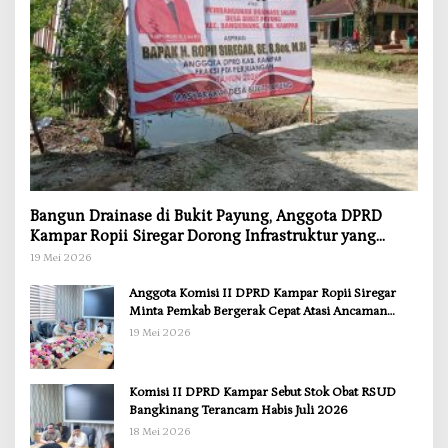
Bangun Drainase di Bukit Payung, Anggota DPRD
Kampar Ropii Siregar Dorong Infrastruktur yang
Menyentuh Kebutuhan Dasar
19 Mei 2026
Anggota Komisi II DPRD Kampar Ropii Siregar
Minta Pemkab Bergerak Cepat Atasi Ancaman
Kekosongan Obat demi Wujudkan Kampar Dihati
19 Mei 2026
Komisi II DPRD Kampar Sebut Stok Obat RSUD
Bangkinang Terancam Habis Juli 2026
18 Mei 2026