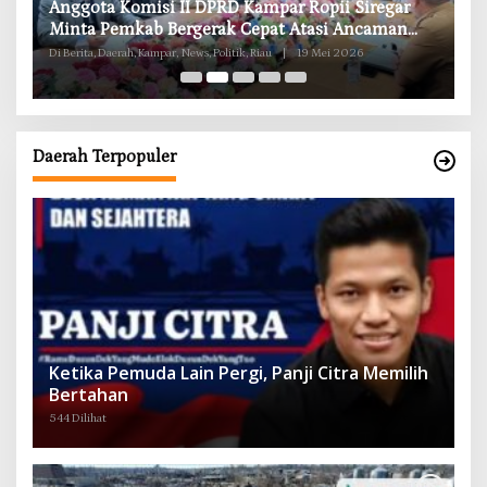
RD
Anggota Komisi II DPRD Kampar Ropii Siregar
K
g
Minta Pemkab Bergerak Cepat Atasi Ancaman
B
Kekosongan Obat demi Wujudkan Kampar Dihati
Di Berita, Daerah, Kampar, News, Politik, Riau
|
19 Mei 2026
Di 
Daerah Terpopuler
Ketika Pemuda Lain Pergi, Panji Citra Memilih
Bertahan
544 Dilihat