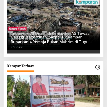
Sebanyak 70 Orang di Kentucky, AS Tewas
Ganggu Ketertiban, Satpol-PP Kampar
usai Diterjang Tornado Dahsyat
Bubarkan 4 Remaja Bukan Muhrim di Tugu
395 Dilihat
Batu Hitam dan Tigo Tungku Sajoangan
379 Dilihat
Kampar Terbaru