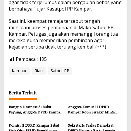
agar tidak terjerumus dalam pergaulan bebas yang
k
berbahaya,” ujar Kasatpol PP Kampar.
i
n
a
Saat ini, keempat remaja tersebut tengah
n
menjalani proses pembinaan di Mako Satpol PP
g
Kampar. Petugas juga akan memanggil orang tua
mereka guna memberikan pembinaan agar
kejadian serupa tidak terulang kembali.(***)
Pembaca :
195
Kampar
Riau
Satpol-PP
Berita Terkait
Bangun Drainase di Bukit
Anggota Komisi II DPRD
Payung, Anggota DPRD Kampar
Kampar Ropii Siregar Minta
Ropii Siregar Dorong
Pemkab Bergerak Cepat Atasi
Infrastruktur yang Menyentuh
Ancaman Kekosongan Obat
Komisi II DPRD Kampar Sebut
Sekretaris Fraksi Demokrat
Kebutuhan Dasar
demi Wujudkan Kampar Dihati
Stok Obat RSUD Bangkinang
DPRD Kampar Rizki Ananda