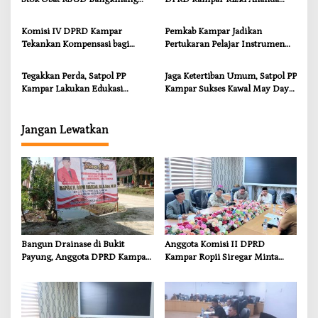
Terancam Habis Juli 2026
Dorong Pemulihan Lingkungan
dan Kompensasi untuk Warga
Komisi IV DPRD Kampar
Pemkab Kampar Jadikan
Sungai Tapung
Tekankan Kompensasi bagi
Pertukaran Pelajar Instrumen
Masyarakat Terdampak
Penguatan Karakter dan
Wawasan Global
Tegakkan Perda, Satpol PP
Jaga Ketertiban Umum, Satpol PP
Kampar Lakukan Edukasi
Kampar Sukses Kawal May Day
Humanis kepada Pelanggar
2026
Jangan Lewatkan
Bangun Drainase di Bukit
Anggota Komisi II DPRD
Payung, Anggota DPRD Kampar
Kampar Ropii Siregar Minta
Ropii Siregar Dorong
Pemkab Bergerak Cepat Atasi
Infrastruktur yang Menyentuh
Ancaman Kekosongan Obat
Kebutuhan Dasar
demi Wujudkan Kampar Dihati