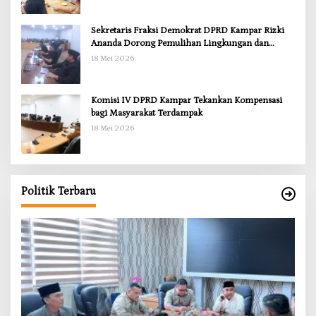
Sekretaris Fraksi Demokrat DPRD Kampar Rizki
Ananda Dorong Pemulihan Lingkungan dan
Kompensasi untuk Warga Sungai Tapung
18 Mei 2026
Komisi IV DPRD Kampar Tekankan Kompensasi
bagi Masyarakat Terdampak
18 Mei 2026
Politik Terbaru