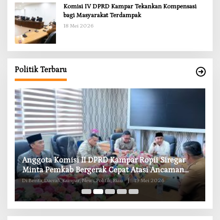
Komisi IV DPRD Kampar Tekankan Kompensasi
bagi Masyarakat Terdampak
18 Mei 2026
Politik Terbaru
RD
Anggota Komisi II DPRD Kampar Ropii Siregar
K
g
Minta Pemkab Bergerak Cepat Atasi Ancaman
B
Kekosongan Obat demi Wujudkan Kampar Dihati
Di Berita, Daerah, Kampar, News, Politik, Riau
|
19 Mei 2026
Di 