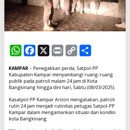
t
p
o
l
-
P
P
K
a
m
W
F
X
P
C
S
p
a
h
a
r
o
h
r
KAMPAR
– Penegakkan perda, Satpol-PP
S
a
c
i
p
a
Kabupaten Kampar menyambangi ruang-ruang
a
publik pada patroli malam 24 jam di Kota
m
t
e
n
y
r
b
Bangkinang hingga dini hari, Sabtu (08/03/2025).
a
s
b
t
L
e
n
Kasatpol-PP Kampar Arizon mengatakan, patroli
g
rutin 24 jam menjadi rutinitas petugas Satpol-PP
i
A
o
i
Kampar dalam mengamankan situasi dan kondisi
R
u
kota Bangkinang.
p
o
n
a
n