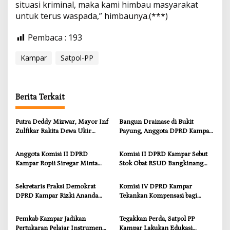
situasi kriminal, maka kami himbau masyarakat
B
untuk terus waspada,” himbaunya.(***)
a
n
g
Pembaca :
193
k
i
Kampar
Satpol-PP
n
a
n
g
Berita Terkait
Putra Deddy Mizwar, Mayor Inf
Bangun Drainase di Bukit
Zulfikar Rakita Dewa Ukir
Payung, Anggota DPRD Kampar
Prestasi di CGSC Amerika
Ropii Siregar Dorong
Serikat
Infrastruktur yang Menyentuh
Anggota Komisi II DPRD
Komisi II DPRD Kampar Sebut
Kebutuhan Dasar
Kampar Ropii Siregar Minta
Stok Obat RSUD Bangkinang
Pemkab Bergerak Cepat Atasi
Terancam Habis Juli 2026
Ancaman Kekosongan Obat
Sekretaris Fraksi Demokrat
Komisi IV DPRD Kampar
demi Wujudkan Kampar Dihati
DPRD Kampar Rizki Ananda
Tekankan Kompensasi bagi
Dorong Pemulihan Lingkungan
Masyarakat Terdampak
dan Kompensasi untuk Warga
Pemkab Kampar Jadikan
Tegakkan Perda, Satpol PP
Sungai Tapung
Pertukaran Pelajar Instrumen
Kampar Lakukan Edukasi