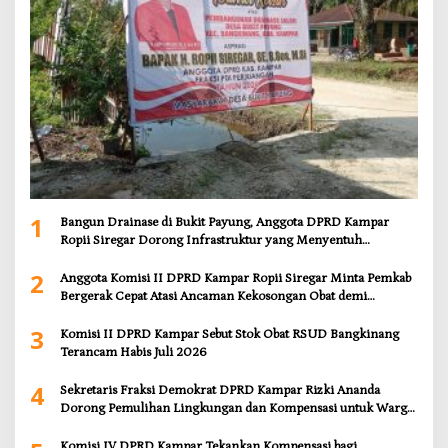
1
Bangun Drainase di Bukit Payung, Anggota DPRD Kampar
Ropii Siregar Dorong Infrastruktur yang Menyentuh
Kebutuhan Dasar
2
Anggota Komisi II DPRD Kampar Ropii Siregar Minta Pemkab
Bergerak Cepat Atasi Ancaman Kekosongan Obat demi
Wujudkan Kampar Dihati
3
Komisi II DPRD Kampar Sebut Stok Obat RSUD Bangkinang
Terancam Habis Juli 2026
4
Sekretaris Fraksi Demokrat DPRD Kampar Rizki Ananda
Dorong Pemulihan Lingkungan dan Kompensasi untuk Warga
Sungai Tapung
Komisi IV DPRD Kampar Tekankan Kompensasi bagi