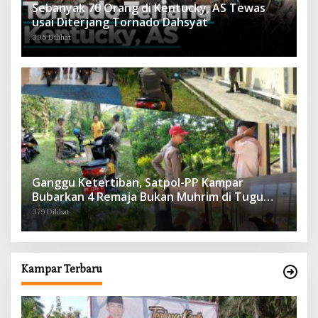
Sebanyak 70 Orang di Kentucky, AS Tewas
usai Diterjang Tornado Dahsyat
395 Dilihat
Ganggu Ketertiban, Satpol-PP Kampar
Bubarkan 4 Remaja Bukan Muhrim di Tugu
Batu Hitam dan Tigo Tungku Sajoangan
379 Dilihat
Kampar Terbaru