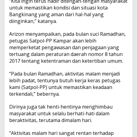
“Kita ingin terus hadir ditengah-tengah masyarakat
p
k
k
g
untuk memastikan kondisi dan situasi kota
P
Bangkinang yang aman dari hal-hal yang
u
b
diinginkan,” katanya.
l
i
Arizon menyampaikan, pada bulan suci Ramadhan,
k
petugas Satpol-PP Kampar akan lebih
P
memperketat pengawasan dan penjagaan yang
a
d
tertuang dalam peraturan daerah nomor 8 tahun
a
2017 tentang ketentraman dan ketertiban umum.
P
a
“Pada bulan Ramadhan, aktivitas malam menjadi
t
lebih padat, tentunya butuh kerja keras petugas
r
o
kami (Satpol-PP) untuk memastikan keadaan
l
terkendali,” bebernya.
i
M
Dirinya juga tak henti-hentinya menghimbau
a
masyarakat untuk selalu berhati-hati dalam
l
a
beraktivitas, terutama dimalam hari.
m
d
“Aktivitas malam hari sangat rentan terhadap
i