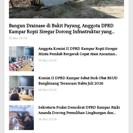
Bangun Drainase di Bukit Payung, Anggota DPRD
Kampar Ropii Siregar Dorong Infrastruktur yang
Menyentuh Kebutuhan Dasar
19 Mei 2026
Anggota Komisi II DPRD Kampar Ropii Siregar
Minta Pemkab Bergerak Cepat Atasi Ancaman
Kekosongan Obat demi Wujudkan Kampar Dihati
19 Mei 2026
Komisi II DPRD Kampar Sebut Stok Obat RSUD
Bangkinang Terancam Habis Juli 2026
18 Mei 2026
Sekretaris Fraksi Demokrat DPRD Kampar Rizki
Ananda Dorong Pemulihan Lingkungan dan
Kompensasi untuk Warga Sungai Tapung
18 Mei 2026