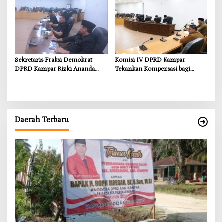
demi Wujudkan Kampar Dihati
Sekretaris Fraksi Demokrat
Komisi IV DPRD Kampar
DPRD Kampar Rizki Ananda
Tekankan Kompensasi bagi
Dorong Pemulihan Lingkungan
Masyarakat Terdampak
dan Kompensasi untuk Warga
Sungai Tapung
Daerah Terbaru