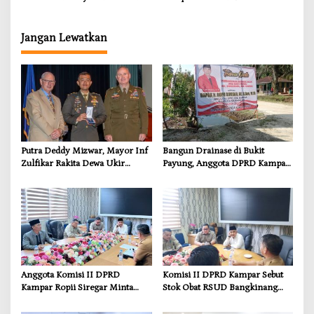
Penguatan Karakter dan
Humanis kepada Pelanggar
Wawasan Global
Jangan Lewatkan
Putra Deddy Mizwar, Mayor Inf
Bangun Drainase di Bukit
Zulfikar Rakita Dewa Ukir
Payung, Anggota DPRD Kampar
Prestasi di CGSC Amerika
Ropii Siregar Dorong
Serikat
Infrastruktur yang Menyentuh
Kebutuhan Dasar
Anggota Komisi II DPRD
Komisi II DPRD Kampar Sebut
Kampar Ropii Siregar Minta
Stok Obat RSUD Bangkinang
Pemkab Bergerak Cepat Atasi
Terancam Habis Juli 2026
Ancaman Kekosongan Obat