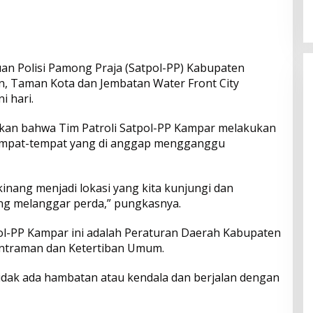
2026
Menyentuh Kebutuhan Dasar
uan Polisi Pamong Praja (Satpol-PP) Kabupaten
n, Taman Kota dan Jembatan Water Front City
i hari.
kan bahwa Tim Patroli Satpol-PP Kampar melakukan
tempat-tempat yang di anggap mengganggu
inang menjadi lokasi yang kita kunjungi dan
ng melanggar perda,” pungkasnya.
ol-PP Kampar ini adalah Peraturan Daerah Kabupaten
entraman dan Ketertiban Umum.
tidak ada hambatan atau kendala dan berjalan dengan