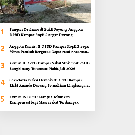
1
Bangun Drainase di Bukit Payung, Anggota
DPRD Kampar Ropii Siregar Dorong
Infrastruktur yang Menyentuh Kebutuhan
2
Dasar
Anggota Komisi II DPRD Kampar Ropii Siregar
Minta Pemkab Bergerak Cepat Atasi Ancaman
Kekosongan Obat demi Wujudkan Kampar
3
Dihati
Komisi II DPRD Kampar Sebut Stok Obat RSUD
Bangkinang Terancam Habis Juli 2026
4
Sekretaris Fraksi Demokrat DPRD Kampar
Rizki Ananda Dorong Pemulihan Lingkungan
dan Kompensasi untuk Warga Sungai Tapung
5
Komisi IV DPRD Kampar Tekankan
Kompensasi bagi Masyarakat Terdampak