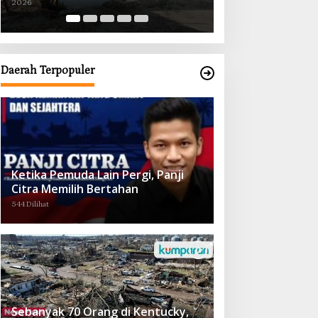
2026
2026
Obat demi Wujudkan Kampar Dihati
Daerah Terpopuler
Ketika Pemuda Lain Pergi, Panji
Citra Memilih Bertahan
544 Dilihat
Sebanyak 70 Orang di Kentucky,