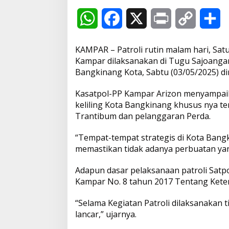
a
n
W
F
X
P
C
S
K
o
h
a
r
o
h
t
a
KAMPAR – Patroli rutin malam hari, Sat
d
a
c
i
p
a
Kampar dilaksanakan di Tugu Sajoanga
a
Bangkinang Kota, Sabtu (03/05/2025) din
n
t
e
n
y
r
J
Kasatpol-PP Kampar Arizon menyampai
e
s
b
t
L
e
m
keliling Kota Bangkinang khusus nya 
b
Trantibum dan pelanggaran Perda.
A
o
i
a
t
“Tempat-tempat strategis di Kota Bangk
p
o
n
a
memastikan tidak adanya perbuatan ya
n
W
p
k
k
F
Adapun dasar pelaksanaan patroli Satp
C
Kampar No. 8 tahun 2017 Tentang Ket
“Selama Kegiatan Patroli dilaksanakan 
lancar,” ujarnya.