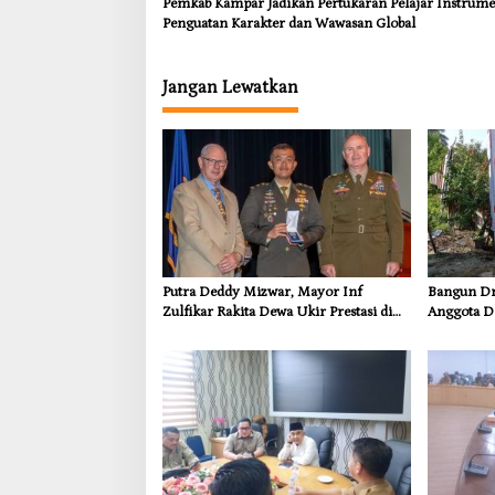
Pemkab Kampar Jadikan Pertukaran Pelajar Instrum
Penguatan Karakter dan Wawasan Global
Jangan Lewatkan
Putra Deddy Mizwar, Mayor Inf
Bangun Dra
Zulfikar Rakita Dewa Ukir Prestasi di
Anggota D
CGSC Amerika Serikat
Dorong In
Kebutuhan