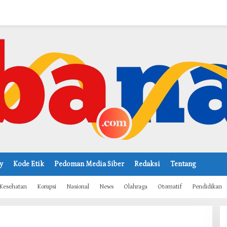
y
Kode Etik
Pedoman Media Siber
Redaksi
Tentang
Kesehatan
Korupsi
Nasional
News
Olahraga
Otomatif
Pendidikan