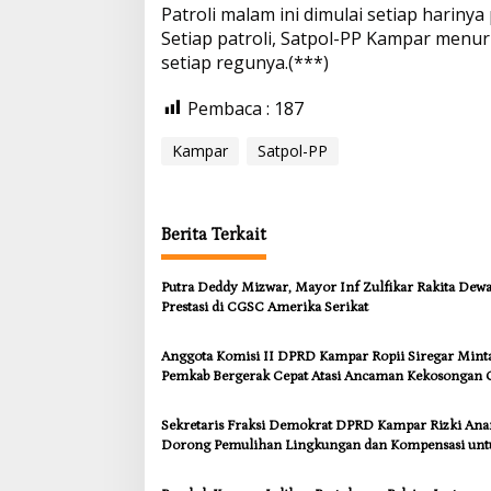
Patroli malam ini dimulai setiap harinya
Setiap patroli, Satpol-PP Kampar menur
setiap regunya.(***)
Pembaca :
187
Kampar
Satpol-PP
Berita Terkait
Putra Deddy Mizwar, Mayor Inf Zulfikar Rakita Dew
Prestasi di CGSC Amerika Serikat
Anggota Komisi II DPRD Kampar Ropii Siregar Mint
Pemkab Bergerak Cepat Atasi Ancaman Kekosongan 
demi Wujudkan Kampar Dihati
Sekretaris Fraksi Demokrat DPRD Kampar Rizki An
Dorong Pemulihan Lingkungan dan Kompensasi unt
Warga Sungai Tapung