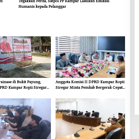
en
Tegakkan Perda, Satpol PP Kampar Lakukan Edukasi
Humanis kepada Pelanggar
inase di Bukit Payung,
Anggota Komisi II DPRD Kampar Ropii
PRD Kampar Ropii Siregar
Siregar Minta Pemkab Bergerak Cepat
frastruktur yang Menyentuh
Atasi Ancaman Kekosongan Obat demi
 Dasar
Wujudkan Kampar Dihati