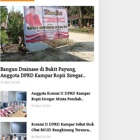
Bangun Drainase di Bukit Payung,
Anggota DPRD Kampar Ropii Siregar
Dorong Infrastruktur yang Menyentuh
19 Mei 2026
Kebutuhan Dasar
Anggota Komisi II DPRD Kampar
Ropii Siregar Minta Pemkab
Bergerak Cepat Atasi Ancaman
19 Mei 2026
Kekosongan Obat demi Wujudkan
Kampar Dihati
Komisi II DPRD Kampar Sebut Stok
Obat RSUD Bangkinang Terancam
Habis Juli 2026
18 Mei 2026