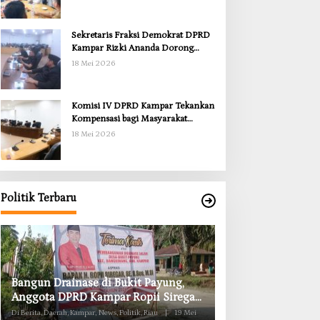
Sekretaris Fraksi Demokrat DPRD
Kampar Rizki Ananda Dorong
Pemulihan Lingkungan dan
18 Mei 2026
Kompensasi untuk Warga Sungai
Tapung
Komisi IV DPRD Kampar Tekankan
Kompensasi bagi Masyarakat
Terdampak
18 Mei 2026
Politik Terbaru
Anggota Komisi II DPRD Kampar
Komisi II DPRD K
Ropii Siregar Minta Pemkab Bergerak
Obat RSUD Bangk
Cepat Atasi Ancaman Kekosongan
Habis Juli 2026
Di Berita, Daerah, Kampar, News, Politik, Riau
|
19 Mei
Di Berita, Daerah, Kampar, Ne