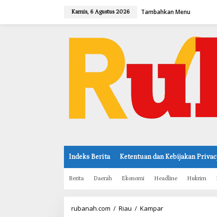
L
Tambahkan Menu
e
Kamis, 6 Agustus 2026
w
a
t
i
k
e
k
o
n
t
e
n
Indeks Berita
Ketentuan dan Kebijakan Privac
Berita
Daerah
Ekonomi
Headline
Hukrim
rubanah.com
/
Riau
/
Kampar
P