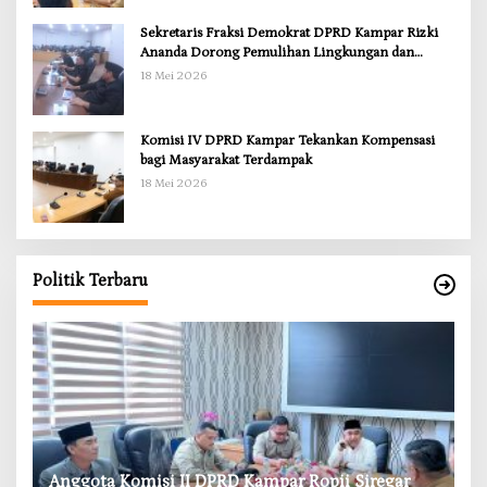
Sekretaris Fraksi Demokrat DPRD Kampar Rizki
Ananda Dorong Pemulihan Lingkungan dan
Kompensasi untuk Warga Sungai Tapung
18 Mei 2026
Komisi IV DPRD Kampar Tekankan Kompensasi
bagi Masyarakat Terdampak
18 Mei 2026
Politik Terbaru
RD
Anggota Komisi II DPRD Kampar Ropii Siregar
K