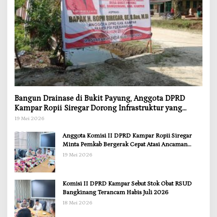
Bangun Drainase di Bukit Payung, Anggota DPRD
Kampar Ropii Siregar Dorong Infrastruktur yang
Menyentuh Kebutuhan Dasar
19 Mei 2026
Anggota Komisi II DPRD Kampar Ropii Siregar
Minta Pemkab Bergerak Cepat Atasi Ancaman
Kekosongan Obat demi Wujudkan Kampar Dihati
19 Mei 2026
Komisi II DPRD Kampar Sebut Stok Obat RSUD
Bangkinang Terancam Habis Juli 2026
18 Mei 2026