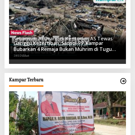
Sebanyak 70 Orang di Kentucky, AS Tewas
Ganggu Ketertiban, Satpol-PP Kampar
usai Diterjang Tornado Dahsyat
Bubarkan 4 Remaja Bukan Muhrim di Tugu
395 Dilihat
Batu Hitam dan Tigo Tungku Sajoangan
381 Dilihat
Kampar Terbaru