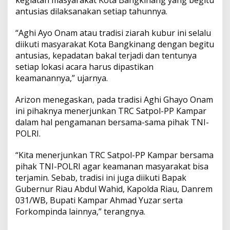
p
o
n
l
antusias dilaksanakan setiap tahunnya.
T
p
k
k
R
“Aghi Ayo Onam atau tradisi ziarah kubur ini selalu
C
S
diikuti masyarakat Kota Bangkinang dengan begitu
a
antusias, kepadatan bakal terjadi dan tentunya
t
setiap lokasi acara harus dipastikan
p
keamanannya,” ujarnya.
o
l
-
Arizon menegaskan, pada tradisi Aghi Ghayo Onam
P
ini pihaknya menerjunkan TRC Satpol-PP Kampar
P
dalam hal pengamanan bersama-sama pihak TNI-
K
POLRI.
a
m
p
“Kita menerjunkan TRC Satpol-PP Kampar bersama
a
pihak TNI-POLRI agar keamanan masyarakat bisa
r
terjamin. Sebab, tradisi ini juga diikuti Bapak
D
Gubernur Riau Abdul Wahid, Kapolda Riau, Danrem
i
031/WB, Bupati Kampar Ahmad Yuzar serta
t
e
Forkompinda lainnya,” terangnya.
r
j