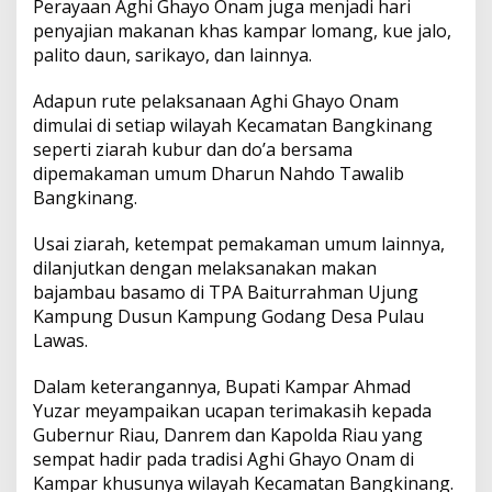
Perayaan Aghi Ghayo Onam juga menjadi hari
u
penyajian makanan khas kampar lomang, kue jalo,
n
palito daun, sarikayo, dan lainnya.
k
a
n
Adapun rute pelaksanaan Aghi Ghayo Onam
dimulai di setiap wilayah Kecamatan Bangkinang
seperti ziarah kubur dan do’a bersama
dipemakaman umum Dharun Nahdo Tawalib
Bangkinang.
Usai ziarah, ketempat pemakaman umum lainnya,
dilanjutkan dengan melaksanakan makan
bajambau basamo di TPA Baiturrahman Ujung
Kampung Dusun Kampung Godang Desa Pulau
Lawas.
Dalam keterangannya, Bupati Kampar Ahmad
Yuzar meyampaikan ucapan terimakasih kepada
Gubernur Riau, Danrem dan Kapolda Riau yang
sempat hadir pada tradisi Aghi Ghayo Onam di
Kampar khusunya wilayah Kecamatan Bangkinang.