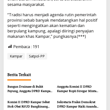
sesama masyarakat.
“Tradisi harus menjadi agenda rutin pemerintah
provinsi sebab banyak mendatangkan hal positif
seperti mengingatkan akan kematian dan
berpulang kampung, apalagi diiringi penyajian
makanan khas Kampar,” pungkasnya.(***)
Pembaca :
191
Kampar
Satpol-PP
Berita Terkait
Bangun Drainase di Bukit
Anggota Komisi II DPRD
Payung, Anggota DPRD Kampar
Kampar Ropii Siregar Minta
Ropii Siregar Dorong
Pemkab Bergerak Cepat Atasi
Infrastruktur yang Menyentuh
Ancaman Kekosongan Obat
Komisi II DPRD Kampar Sebut
Sekretaris Fraksi Demokrat
Kebutuhan Dasar
demi Wujudkan Kampar Dihati
Stok Obat RSUD Bangkinang
DPRD Kampar Rizki Ananda