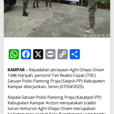
g
h
i
G
h
a
y
o
O
n
a
m
W
F
X
P
C
S
1
4
h
a
r
o
h
4
KAMPAR
– Kepadatan perayaan Aghi Ghayo Onam
6
a
c
i
p
a
1446 Hijriyah, personil Tim Reaksi Cepat (TRC)
H
,
Satuan Polisi Pamong Praja (Satpol-PP) Kabupaten
t
e
n
y
r
P
Kampar diterjunkan, Senin (07/04/2025).
e
r
s
b
t
L
e
Kepala Satuan Polisi Pamong Praja (Kasatpol-PP)
s
Kabupaten Kampar Arizon menyatakan tradisi
o
A
o
i
n
turun-temurun Aghi Ghayo Onam merupakan
i
kegiatan masyarakat Kota Bangkinang yang begitu