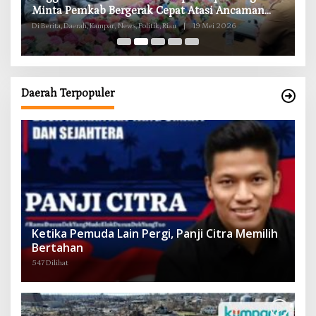
g
Minta Pemkab Bergerak Cepat Atasi Ancaman
B
Kekosongan Obat demi Wujudkan Kampar Dihati
Di Berita, Daerah, Kampar, News, Politik, Riau
|
19 Mei 2026
Di 
Daerah Terpopuler
Ketika Pemuda Lain Pergi, Panji Citra Memilih
Bertahan
547 Dilihat