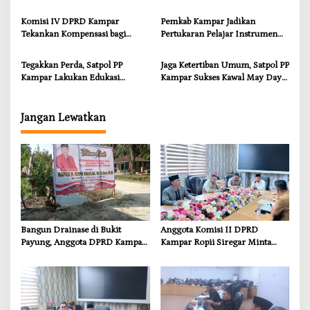
Terancam Habis Juli 2026
Dorong Pemulihan Lingkungan
dan Kompensasi untuk Warga
Komisi IV DPRD Kampar
Pemkab Kampar Jadikan
Sungai Tapung
Tekankan Kompensasi bagi
Pertukaran Pelajar Instrumen
Masyarakat Terdampak
Penguatan Karakter dan
Wawasan Global
Tegakkan Perda, Satpol PP
Jaga Ketertiban Umum, Satpol PP
Kampar Lakukan Edukasi
Kampar Sukses Kawal May Day
Humanis kepada Pelanggar
2026
Jangan Lewatkan
Bangun Drainase di Bukit
Anggota Komisi II DPRD
Payung, Anggota DPRD Kampar
Kampar Ropii Siregar Minta
Ropii Siregar Dorong
Pemkab Bergerak Cepat Atasi
Infrastruktur yang Menyentuh
Ancaman Kekosongan Obat
Kebutuhan Dasar
demi Wujudkan Kampar Dihati