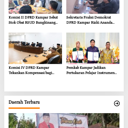
Komisi II DPRD Kampar Sebut
Sekretaris Fraksi Demokrat
Stok Obat RSUD Bangkinang
DPRD Kampar Rizki Ananda
Terancam Habis Juli 2026
Dorong Pemulihan Lingkungan
dan Kompensasi untuk Warga
Sungai Tapung
Komisi IV DPRD Kampar
Pemkab Kampar Jadikan
Tekankan Kompensasi bagi
Pertukaran Pelajar Instrumen
Masyarakat Terdampak
Penguatan Karakter dan
Wawasan Global
Daerah Terbaru