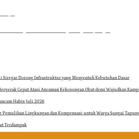
Dahsyat
uhrim di Tugu Batu Hitam dan Tigo Tungku Sajoangan
i Siregar Dorong Infrastruktur yang Menyentuh Kebutuhan Dasar
Bergerak Cepat Atasi Ancaman Kekosongan Obat demi Wujudkan Kampa
ancam Habis Juli 2026
ng Pemulihan Lingkungan dan Kompensasi untuk Warga Sungai Tapun
at Terdampak