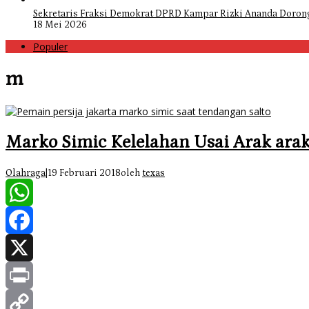
Sekretaris Fraksi Demokrat DPRD Kampar Rizki Ananda Doro
18 Mei 2026
Populer
m
Marko Simic Kelelahan Usai Arak arak
Olahraga
|
19 Februari 2018
oleh
texas
WhatsApp
Facebook
X
Print