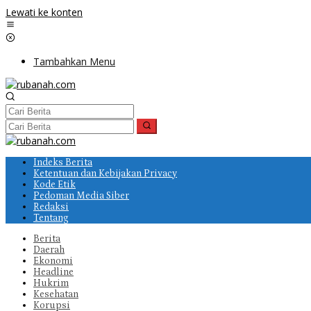
Lewati ke konten
Tambahkan Menu
Indeks Berita
Ketentuan dan Kebijakan Privacy
Kode Etik
Pedoman Media Siber
Redaksi
Tentang
Berita
Daerah
Ekonomi
Headline
Hukrim
Kesehatan
Korupsi