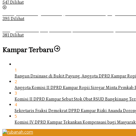
547 Dilihat
Sebanyak 70 Orang di Kentucky, AS Tewas usai Diterjang Tornado 
395 Dilihat
Ganggu Ketertiban, Satpol-PP Kampar Bubarkan 4 Remaja Bukan M
381 Dilihat
Kampar Terbaru
1
Bangun Drainase di Bukit Payung, Anggota DPRD Kampar Ropi
2
Anggota Komisi II DPRD Kampar Ropii Siregar Minta Pemkab 
3
Komisi II DPRD Kampar Sebut Stok Obat RSUD Bangkinang Ter
4
Sekretaris Fraksi Demokrat DPRD Kampar Rizki Ananda Doro
5
Komisi IV DPRD Kampar Tekankan Kompensasi bagi Masyarak