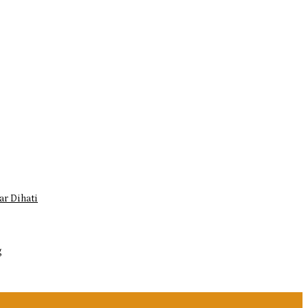
r Dihati
g