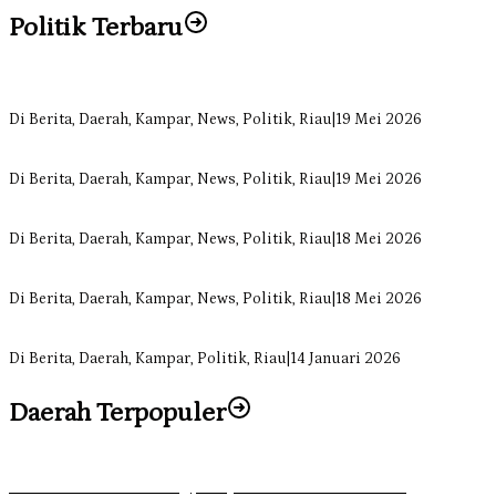
Politik Terbaru
Bangun Drainase di Bukit Payung, Anggota DPRD Kampar Ropii Sire
Di Berita, Daerah, Kampar, News, Politik, Riau
|
19 Mei 2026
Anggota Komisi II DPRD Kampar Ropii Siregar Minta Pemkab Berge
Di Berita, Daerah, Kampar, News, Politik, Riau
|
19 Mei 2026
Komisi II DPRD Kampar Sebut Stok Obat RSUD Bangkinang Terancam 
Di Berita, Daerah, Kampar, News, Politik, Riau
|
18 Mei 2026
Sekretaris Fraksi Demokrat DPRD Kampar Rizki Ananda Dorong Pem
Di Berita, Daerah, Kampar, News, Politik, Riau
|
18 Mei 2026
Soal Insentif Dokter, DPRD Kampar Undang RSUD Bangkinang ke RD
Di Berita, Daerah, Kampar, Politik, Riau
|
14 Januari 2026
Daerah Terpopuler
Ketika Pemuda Lain Pergi, Panji Citra Memilih Bertahan