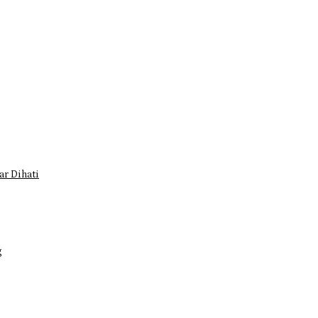
r Dihati
g