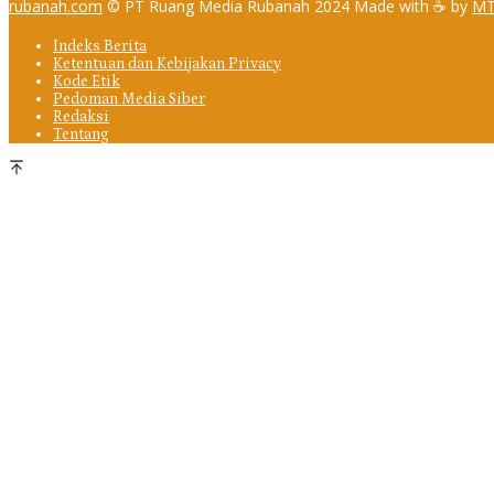
rubanah.com
© PT Ruang Media Rubanah 2024 Made with ☕ by
MT
Indeks Berita
Ketentuan dan Kebijakan Privacy
Kode Etik
Pedoman Media Siber
Redaksi
Tentang