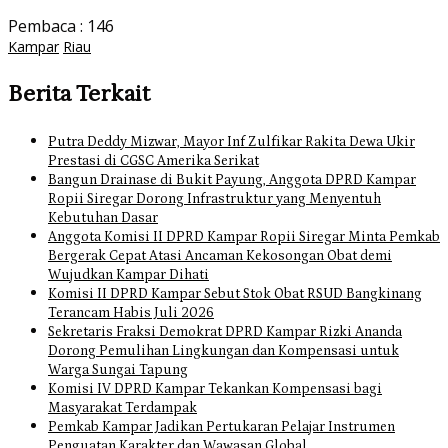
Pembaca :
146
Kampar
Riau
Berita Terkait
Putra Deddy Mizwar, Mayor Inf Zulfikar Rakita Dewa Ukir
Prestasi di CGSC Amerika Serikat
Bangun Drainase di Bukit Payung, Anggota DPRD Kampar
Ropii Siregar Dorong Infrastruktur yang Menyentuh
Kebutuhan Dasar
Anggota Komisi II DPRD Kampar Ropii Siregar Minta Pemkab
Bergerak Cepat Atasi Ancaman Kekosongan Obat demi
Wujudkan Kampar Dihati
Komisi II DPRD Kampar Sebut Stok Obat RSUD Bangkinang
Terancam Habis Juli 2026
Sekretaris Fraksi Demokrat DPRD Kampar Rizki Ananda
Dorong Pemulihan Lingkungan dan Kompensasi untuk
Warga Sungai Tapung
Komisi IV DPRD Kampar Tekankan Kompensasi bagi
Masyarakat Terdampak
Pemkab Kampar Jadikan Pertukaran Pelajar Instrumen
Penguatan Karakter dan Wawasan Global