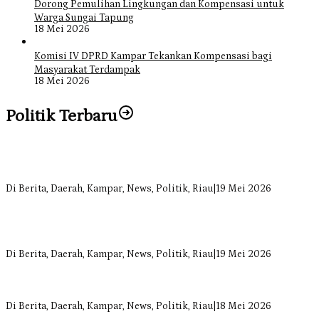
Dorong Pemulihan Lingkungan dan Kompensasi untuk
Warga Sungai Tapung
18 Mei 2026
Komisi IV DPRD Kampar Tekankan Kompensasi bagi
Masyarakat Terdampak
18 Mei 2026
Politik Terbaru
Bangun Drainase di Bukit Payung, Anggota DPRD Kampar Ropii
Siregar Dorong Infrastruktur yang Menyentuh Kebutuhan Dasar
Di Berita, Daerah, Kampar, News, Politik, Riau
|
19 Mei 2026
Anggota Komisi II DPRD Kampar Ropii Siregar Minta Pemkab
Bergerak Cepat Atasi Ancaman Kekosongan Obat demi Wujudkan
Kampar Dihati
Di Berita, Daerah, Kampar, News, Politik, Riau
|
19 Mei 2026
Komisi II DPRD Kampar Sebut Stok Obat RSUD Bangkinang
Terancam Habis Juli 2026
Di Berita, Daerah, Kampar, News, Politik, Riau
|
18 Mei 2026