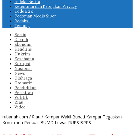
Indeks Berita
Ketentuan dan Kebijakan Privacy
Kode Etik
Pedoman Media Siber
Redaksi
Tentang
Berita
Daerah
Ekonomi
Headline
Hukrim
Kesehatan
Korupsi
Nasional
News
Olahraga
Otomatif
Pendidikan
Peristiwa
Politik
Riau
Video
rubanah.com
/
Riau
/
Kampar
Wakil Bupati Kampar Tegaskan
Komitmen Perkuat BUMD Lewat RUPS BPRS