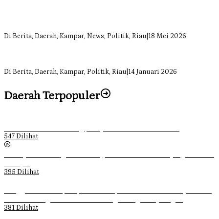
Sekretaris Fraksi Demokrat DPRD Kampar Rizki Ananda Dorong
Pemulihan Lingkungan dan Kompensasi untuk Warga Sungai
Tapung
Di Berita, Daerah, Kampar, News, Politik, Riau
|
18 Mei 2026
Soal Insentif Dokter, DPRD Kampar Undang RSUD Bangkinang ke
RDP
Di Berita, Daerah, Kampar, Politik, Riau
|
14 Januari 2026
Daerah Terpopuler
Ketika Pemuda Lain Pergi, Panji Citra Memilih Bertahan
547 Dilihat
Sebanyak 70 Orang di Kentucky, AS Tewas usai Diterjang Tornado
Dahsyat
395 Dilihat
Ganggu Ketertiban, Satpol-PP Kampar Bubarkan 4 Remaja Bukan
Muhrim di Tugu Batu Hitam dan Tigo Tungku Sajoangan
381 Dilihat