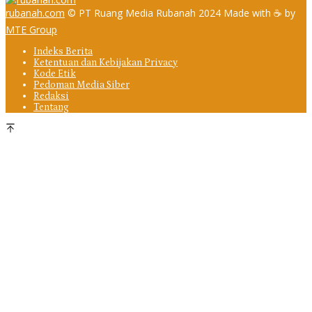
rubanah.com
© PT Ruang Media Rubanah 2024 Made with ☕ by
MTE Group
Indeks Berita
Ketentuan dan Kebijakan Privacy
Kode Etik
Pedoman Media Siber
Redaksi
Tentang