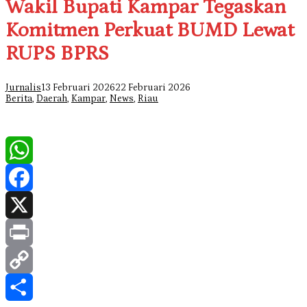
Wakil Bupati Kampar Tegaskan
Komitmen Perkuat BUMD Lewat
RUPS BPRS
Jurnalis
13 Februari 2026
22 Februari 2026
Berita
,
Daerah
,
Kampar
,
News
,
Riau
WhatsApp
Facebook
X
Print
Copy