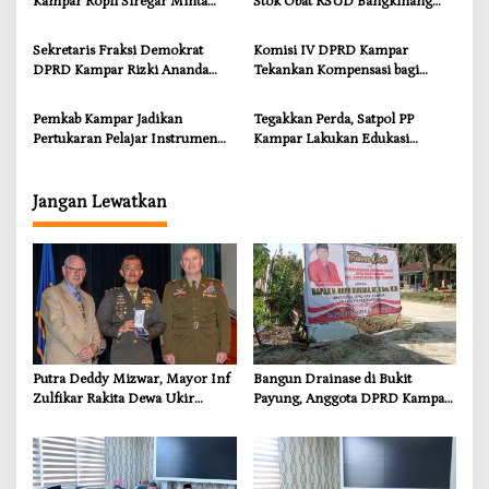
Kampar Ropii Siregar Minta
Stok Obat RSUD Bangkinang
Pemkab Bergerak Cepat Atasi
Terancam Habis Juli 2026
Ancaman Kekosongan Obat
Sekretaris Fraksi Demokrat
Komisi IV DPRD Kampar
demi Wujudkan Kampar Dihati
DPRD Kampar Rizki Ananda
Tekankan Kompensasi bagi
Dorong Pemulihan Lingkungan
Masyarakat Terdampak
dan Kompensasi untuk Warga
Pemkab Kampar Jadikan
Tegakkan Perda, Satpol PP
Sungai Tapung
Pertukaran Pelajar Instrumen
Kampar Lakukan Edukasi
Penguatan Karakter dan
Humanis kepada Pelanggar
Wawasan Global
Jangan Lewatkan
Putra Deddy Mizwar, Mayor Inf
Bangun Drainase di Bukit
Zulfikar Rakita Dewa Ukir
Payung, Anggota DPRD Kampar
Prestasi di CGSC Amerika
Ropii Siregar Dorong
Serikat
Infrastruktur yang Menyentuh
Kebutuhan Dasar