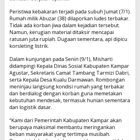
A
o
i
k
a
Peristiwa kebakaran terjadi pada subuh Jumat (7/1).
p
o
n
r
Rumah milik Abuzar (38) dilaporkan ludes terbakar.
a
Tidak ada korban jiwa dalam kejadian tersebut.
p
k
k
n
,
Namun, kerugian material ditaksir mencapai
S
ratusan juta rupiah. Dugaan sementara, api dipicu
i
korsleting listrik.
a
p
Dalam kunjungan pada Senin (9/1), Misharti
k
a
didampingi Kepala Dinas Sosial Kabupaten Kampar
n
Agustar, Sekretaris Camat Tambang Tarmizi Dabri,
B
serta Kepala Desa Kualu Darmawan. Rombongan
a
meninjau langsung kondisi rumah yang terbakar
n
dan berdialog dengan korban guna memetakan
t
u
kebutuhan mendesak, termasuk hunian sementara
a
dan logistik dasar.
n
L
“Kami dari Pemerintah Kabupaten Kampar akan
a
berupaya maksimal membantu meringankan
n
j
beban masyarakat yang tertimpa musibah.
u