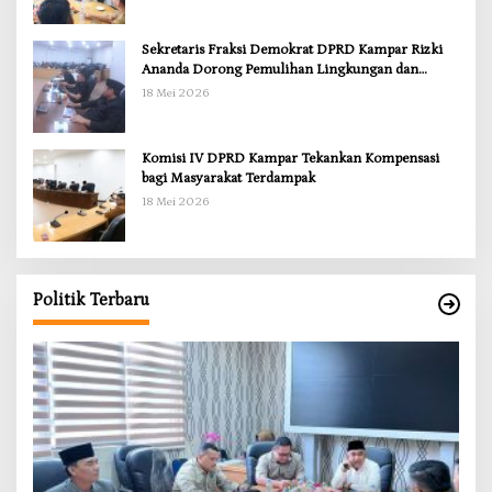
Sekretaris Fraksi Demokrat DPRD Kampar Rizki
Ananda Dorong Pemulihan Lingkungan dan
Kompensasi untuk Warga Sungai Tapung
18 Mei 2026
Komisi IV DPRD Kampar Tekankan Kompensasi
bagi Masyarakat Terdampak
18 Mei 2026
Politik Terbaru