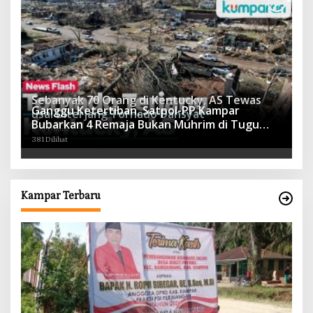
Sebanyak 70 Orang di Kentucky, AS Tewas
Ganggu Ketertiban, Satpol-PP Kampar
usai Diterjang Tornado Dahsyat
Bubarkan 4 Remaja Bukan Muhrim di Tugu
395 Dilihat
Batu Hitam dan Tigo Tungku Sajoangan
381 Dilihat
Kampar Terbaru