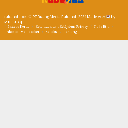
rubanah.com
© PT Ruang Media Rubanah 2024 Made with
by
MTE Group
Indeks Berita
Ketentuan dan Kebijakan Privacy
Kode Etik
Pedoman Media Siber
Redaksi
Tentang