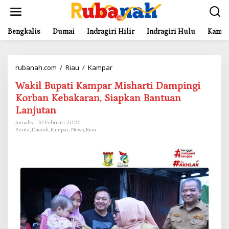
L
e
w
a
Bengkalis
Dumai
Indragiri Hilir
Indragiri Hulu
Kampa
t
i
k
rubanah.com
/
Riau
/
Kampar
W
e
a
k
Wakil Bupati Kampar Misharti Dampingi
k
o
i
n
Korban Kebakaran, Siapkan Bantuan
l
t
Lanjutan
B
e
u
n
Jurnalis
10 Februari 2026
Berita
,
Daerah
,
Kampar
,
News
,
Riau
p
a
t
i
K
a
m
p
a
r
M