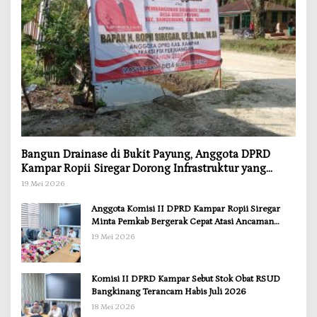
Bangun Drainase di Bukit Payung, Anggota DPRD
Kampar Ropii Siregar Dorong Infrastruktur yang
Menyentuh Kebutuhan Dasar
19 Mei 2026
Anggota Komisi II DPRD Kampar Ropii Siregar
Minta Pemkab Bergerak Cepat Atasi Ancaman
Kekosongan Obat demi Wujudkan Kampar Dihati
19 Mei 2026
Komisi II DPRD Kampar Sebut Stok Obat RSUD
Bangkinang Terancam Habis Juli 2026
18 Mei 2026