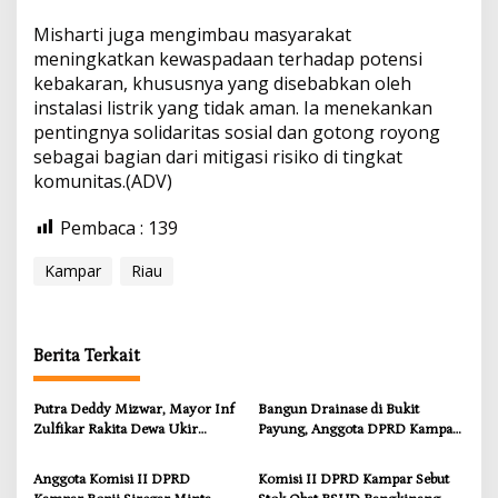
Misharti juga mengimbau masyarakat
meningkatkan kewaspadaan terhadap potensi
kebakaran, khususnya yang disebabkan oleh
instalasi listrik yang tidak aman. Ia menekankan
pentingnya solidaritas sosial dan gotong royong
sebagai bagian dari mitigasi risiko di tingkat
komunitas.(ADV)
Pembaca :
139
Kampar
Riau
Berita Terkait
Putra Deddy Mizwar, Mayor Inf
Bangun Drainase di Bukit
Zulfikar Rakita Dewa Ukir
Payung, Anggota DPRD Kampar
Prestasi di CGSC Amerika
Ropii Siregar Dorong
Serikat
Infrastruktur yang Menyentuh
Anggota Komisi II DPRD
Komisi II DPRD Kampar Sebut
Kebutuhan Dasar