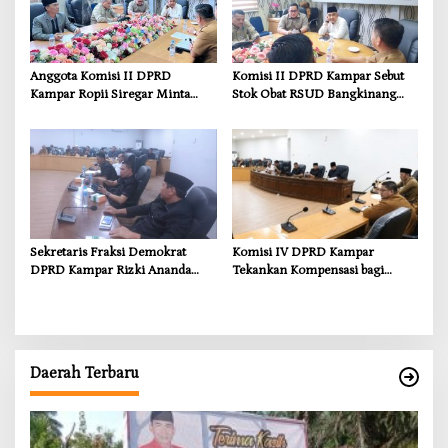
Anggota Komisi II DPRD
Komisi II DPRD Kampar Sebut
Kampar Ropii Siregar Minta
Stok Obat RSUD Bangkinang
Pemkab Bergerak Cepat Atasi
Terancam Habis Juli 2026
Ancaman Kekosongan Obat
demi Wujudkan Kampar Dihati
Sekretaris Fraksi Demokrat
Komisi IV DPRD Kampar
DPRD Kampar Rizki Ananda
Tekankan Kompensasi bagi
Dorong Pemulihan Lingkungan
Masyarakat Terdampak
dan Kompensasi untuk Warga
Sungai Tapung
Daerah Terbaru