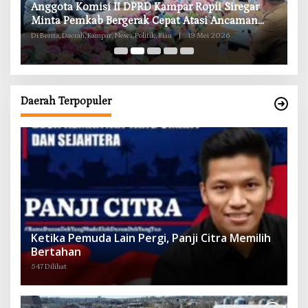
RD
Anggota Komisi II DPRD Kampar Ropii Siregar
K
g
Minta Pemkab Bergerak Cepat Atasi Ancaman
B
Kekosongan Obat demi Wujudkan Kampar Dihati
Di Berita, Daerah, Kampar, News, Politik, Riau
|
19 Mei 2026
Di 
Daerah Terpopuler
Ketika Pemuda Lain Pergi, Panji Citra Memilih
Bertahan
547 Dilihat