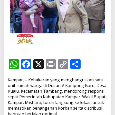
i
s
h
a
r
t
i
D
a
m
p
i
n
g
W
F
X
P
C
S
i
K
h
a
r
o
h
o
Kampar, – Kebakaran yang menghanguskan satu
r
a
c
i
p
a
unit rumah warga di Dusun V Kampung Baru, Desa
b
a
Kualu, Kecamatan Tambang, mendorong respons
t
e
n
y
r
n
cepat Pemerintah Kabupaten Kampar. Wakil Bupati
K
Kampar, Misharti, turun langsung ke lokasi untuk
e
s
b
t
L
e
memastikan penanganan korban serta distribusi
b
a
bantuan berjalan optimal.