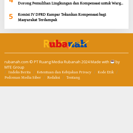
Dorong Pemulihan Lingkungan dan Kompensasi untuk Warga
Sungai Tapung
5
Komisi IV DPRD Kampar Tekankan Kompensasi bagi
Masyarakat Terdampak
rubanah.com
© PT Ruang Media Rubanah 2024 Made with
by
MTE Group
Indeks Berita
Ketentuan dan Kebijakan Privacy
Kode Etik
Pedoman Media Siber
Redaksi
Tentang