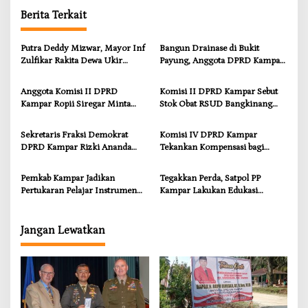
Berita Terkait
Putra Deddy Mizwar, Mayor Inf
Bangun Drainase di Bukit
Zulfikar Rakita Dewa Ukir
Payung, Anggota DPRD Kampar
Prestasi di CGSC Amerika
Ropii Siregar Dorong
Serikat
Infrastruktur yang Menyentuh
Anggota Komisi II DPRD
Komisi II DPRD Kampar Sebut
Kebutuhan Dasar
Kampar Ropii Siregar Minta
Stok Obat RSUD Bangkinang
Pemkab Bergerak Cepat Atasi
Terancam Habis Juli 2026
Ancaman Kekosongan Obat
Sekretaris Fraksi Demokrat
Komisi IV DPRD Kampar
demi Wujudkan Kampar Dihati
DPRD Kampar Rizki Ananda
Tekankan Kompensasi bagi
Dorong Pemulihan Lingkungan
Masyarakat Terdampak
dan Kompensasi untuk Warga
Pemkab Kampar Jadikan
Tegakkan Perda, Satpol PP
Sungai Tapung
Pertukaran Pelajar Instrumen
Kampar Lakukan Edukasi
Penguatan Karakter dan
Humanis kepada Pelanggar
Wawasan Global
Jangan Lewatkan