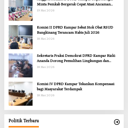
Minta Pemkab Bergerak Cepat Atasi Ancaman
Kekosongan Obat demi Wujudkan Kampar Dihati
19 Mei 2026
Komisi II DPRD Kampar Sebut Stok Obat RSUD
Bangkinang Terancam Habis Juli 2026
18 Mei 2026
Sekretaris Fraksi Demokrat DPRD Kampar Rizki
Ananda Dorong Pemulihan Lingkungan dan
Kompensasi untuk Warga Sungai Tapung
18 Mei 2026
Komisi IV DPRD Kampar Tekankan Kompensasi
bagi Masyarakat Terdampak
18 Mei 2026
Politik Terbaru