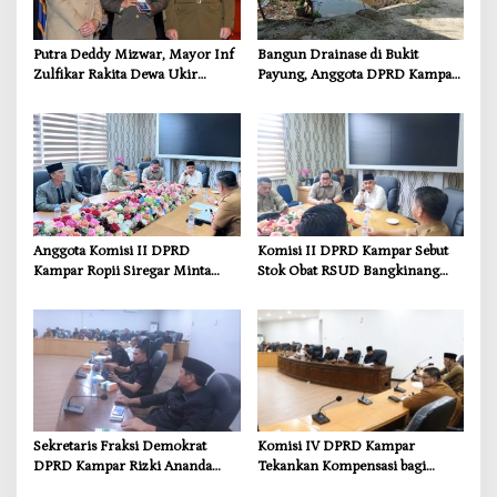
Putra Deddy Mizwar, Mayor Inf
Bangun Drainase di Bukit
Zulfikar Rakita Dewa Ukir
Payung, Anggota DPRD Kampar
Prestasi di CGSC Amerika
Ropii Siregar Dorong
Serikat
Infrastruktur yang Menyentuh
Kebutuhan Dasar
Anggota Komisi II DPRD
Komisi II DPRD Kampar Sebut
Kampar Ropii Siregar Minta
Stok Obat RSUD Bangkinang
Pemkab Bergerak Cepat Atasi
Terancam Habis Juli 2026
Ancaman Kekosongan Obat
demi Wujudkan Kampar Dihati
Sekretaris Fraksi Demokrat
Komisi IV DPRD Kampar
DPRD Kampar Rizki Ananda
Tekankan Kompensasi bagi
Dorong Pemulihan Lingkungan
Masyarakat Terdampak