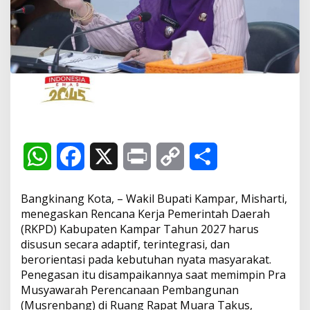
2
0
2
7
H
a
r
u
s
J
a
d
W
F
X
P
C
S
i
D
o
h
a
r
o
h
k
Bangkinang Kota, – Wakil Bupati Kampar, Misharti,
u
a
c
i
p
a
menegaskan Rencana Kerja Pemerintah Daerah
m
(RKPD) Kabupaten Kampar Tahun 2027 harus
e
t
e
n
y
r
n
disusun secara adaptif, terintegrasi, dan
H
berorientasi pada kebutuhan nyata masyarakat.
s
b
t
L
e
i
Penegasan itu disampaikannya saat memimpin Pra
d
Musyawarah Perencanaan Pembangunan
u
A
o
i
(Musrenbang) di Ruang Rapat Muara Takus,
p