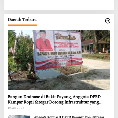
dan Kompensasi untuk Warga
Sungai Tapung
Daerah Terbaru
Bangun Drainase di Bukit Payung, Anggota DPRD
Kampar Ropii Siregar Dorong Infrastruktur yang
Menyentuh Kebutuhan Dasar
19 Mei 2026
Anggota Komisi II DPRD Kampar Ropii Siregar