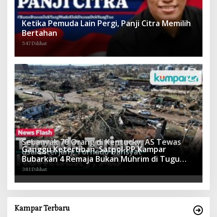
Ketika Pemuda Lain Pergi, Panji Citra Memilih
Bertahan
547 Dilihat
Sebanyak 70 Orang di Kentucky, AS Tewas
Ganggu Ketertiban, Satpol-PP Kampar
usai Diterjang Tornado Dahsyat
Bubarkan 4 Remaja Bukan Muhrim di Tugu
395 Dilihat
Batu Hitam dan Tigo Tungku Sajoangan
381 Dilihat
Kampar Terbaru