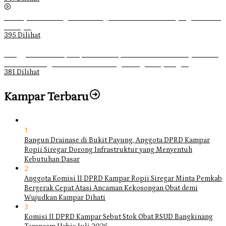
Sebanyak 70 Orang di Kentucky, AS Tewas usai Diterjang Tornado
Dahsyat
395 Dilihat
Ganggu Ketertiban, Satpol-PP Kampar Bubarkan 4 Remaja Bukan
Muhrim di Tugu Batu Hitam dan Tigo Tungku Sajoangan
381 Dilihat
Kampar Terbaru
1
Bangun Drainase di Bukit Payung, Anggota DPRD Kampar
Ropii Siregar Dorong Infrastruktur yang Menyentuh
Kebutuhan Dasar
2
Anggota Komisi II DPRD Kampar Ropii Siregar Minta Pemkab
Bergerak Cepat Atasi Ancaman Kekosongan Obat demi
Wujudkan Kampar Dihati
3
Komisi II DPRD Kampar Sebut Stok Obat RSUD Bangkinang