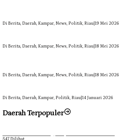
Anggota Komisi II DPRD Kampar Ropii Siregar Minta Pemkab
Bergerak Cepat Atasi Ancaman Kekosongan Obat demi Wujudkan
Kampar Dihati
Di Berita, Daerah, Kampar, News, Politik, Riau
|
19 Mei 2026
Komisi II DPRD Kampar Sebut Stok Obat RSUD Bangkinang
Terancam Habis Juli 2026
Di Berita, Daerah, Kampar, News, Politik, Riau
|
18 Mei 2026
Sekretaris Fraksi Demokrat DPRD Kampar Rizki Ananda Dorong
Pemulihan Lingkungan dan Kompensasi untuk Warga Sungai
Tapung
Di Berita, Daerah, Kampar, News, Politik, Riau
|
18 Mei 2026
Soal Insentif Dokter, DPRD Kampar Undang RSUD Bangkinang ke
RDP
Di Berita, Daerah, Kampar, Politik, Riau
|
14 Januari 2026
Daerah Terpopuler
Ketika Pemuda Lain Pergi, Panji Citra Memilih Bertahan
547 Dilihat