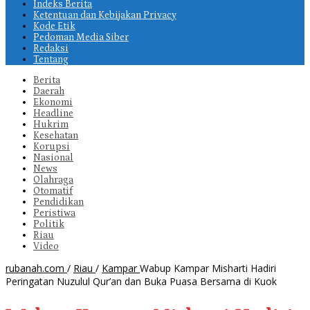
Indeks Berita
Ketentuan dan Kebijakan Privacy
Kode Etik
Pedoman Media Siber
Redaksi
Tentang
Berita
Daerah
Ekonomi
Headline
Hukrim
Kesehatan
Korupsi
Nasional
News
Olahraga
Otomatif
Pendidikan
Peristiwa
Politik
Riau
Video
rubanah.com
/
Riau
/
Kampar
Wabup Kampar Misharti Hadiri
Peringatan Nuzulul Qur’an dan Buka Puasa Bersama di Kuok