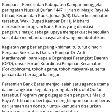
Link
Share
Kampar, – Pemerintah Kabupaten Kampar menggelar
peringatan Nuzulul Qur’an 1447 Hijriah di Masjid Raya Al-
Ittihad, Kecamatan Kuok, Jumat (6/3). Dalam kesempatan
tersebut, Wakil Bupati Kampar Dr. Hj. Misharti
meresmikan program Bank Beras yang diinisiasi
pengurus masjid sebagai upaya memperkuat kepedulian
sosial dan membantu masyarakat yang membutuhkan.
Kegiatan yang berlangsung khidmat itu turut dihadiri
Penjabat Sekretaris Daerah Kampar Dr. Ardi
Mardiansyah, para kepala Organisasi Perangkat Daerah
(OPD), unsur Forum Koordinasi Pimpinan Kecamatan
(Forkopimcam), tokoh agama, tokoh masyarakat, serta
jamaah dari berbagai kalangan.
Peresmian Bank Beras menjadi salah satu agenda utama
dalam rangkaian kegiatan peringatan Nuzulul Qur’an
tersebut. Program yang digagas oleh pengurus Masjid
Raya Al-Ittihad itu bertujuan menghimpun bantuan beras
dari jamaah dan donatur untuk kemudian disalurkan
kepada masyarakat yang membutuhkan.