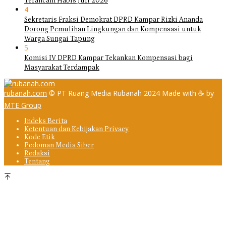
Terancam Habis Juli 2026
4
Sekretaris Fraksi Demokrat DPRD Kampar Rizki Ananda
Dorong Pemulihan Lingkungan dan Kompensasi untuk
Warga Sungai Tapung
5
Komisi IV DPRD Kampar Tekankan Kompensasi bagi
Masyarakat Terdampak
rubanah.com
© PT Ruang Media Rubanah 2024 Made with ☕ by
MTE Group
Indeks Berita
Ketentuan dan Kebijakan Privacy
Kode Etik
Pedoman Media Siber
Redaksi
Tentang