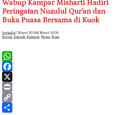
Wabup Kampar Misharti Hadiri
Peringatan Nuzulul Qur’an dan
Buka Puasa Bersama di Kuok
Jurnalis
7 Maret 2026
8 Maret 2026
Berita
,
Daerah
,
Kampar
,
News
,
Riau
WhatsApp
Facebook
X
Print
Copy