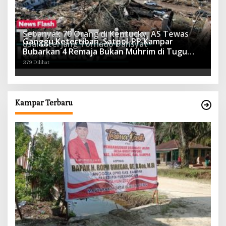
Sebanyak 70 Orang di Kentucky, AS Tewas
Ganggu Ketertiban, Satpol-PP Kampar
usai Diterjang Tornado Dahsyat
Bubarkan 4 Remaja Bukan Muhrim di Tugu
395 Dilihat
Batu Hitam dan Tigo Tungku Sajoangan
379 Dilihat
Kampar Terbaru