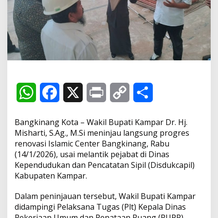
e
r
c
e
p
a
t
a
n
R
W
F
X
P
C
S
e
n
o
h
a
r
o
h
v
Bangkinang Kota – Wakil Bupati Kampar Dr. Hj.
a
a
c
i
p
a
Misharti, S.Ag., M.Si meninjau langsung progres
s
renovasi Islamic Center Bangkinang, Rabu
i
t
e
n
y
r
I
(14/1/2026), usai melantik pejabat di Dinas
s
Kependudukan dan Pencatatan Sipil (Disdukcapil)
s
b
t
L
e
l
Kabupaten Kampar.
a
m
A
o
i
Dalam peninjauan tersebut, Wakil Bupati Kampar
i
c
didampingi Pelaksana Tugas (Plt) Kepala Dinas
p
o
n
C
Pekerjaan Umum dan Penataan Ruang (PUPR)