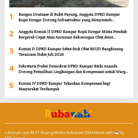
1
Bangun Drainase di Bukit Payung, Anggota DPRD Kampar
Ropii Siregar Dorong Infrastruktur yang Menyentuh
Kebutuhan Dasar
2
Anggota Komisi II DPRD Kampar Ropii Siregar Minta Pemkab
Bergerak Cepat Atasi Ancaman Kekosongan Obat demi
Wujudkan Kampar Dihati
3
Komisi II DPRD Kampar Sebut Stok Obat RSUD Bangkinang
Terancam Habis Juli 2026
4
Sekretaris Fraksi Demokrat DPRD Kampar Rizki Ananda
Dorong Pemulihan Lingkungan dan Kompensasi untuk Warga
Sungai Tapung
5
Komisi IV DPRD Kampar Tekankan Kompensasi bagi
Masyarakat Terdampak
rubanah.com
© PT Ruang Media Rubanah 2024 Made with
by
MTE Group