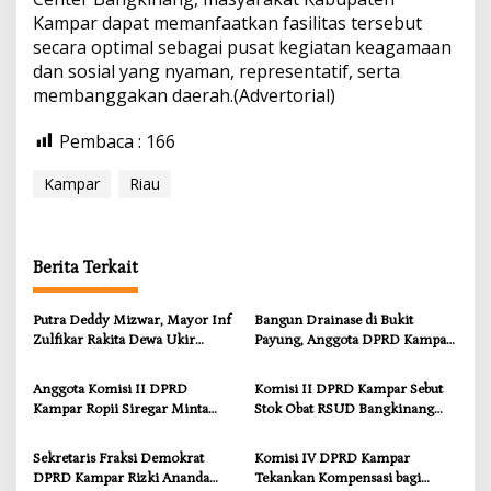
Kampar dapat memanfaatkan fasilitas tersebut
secara optimal sebagai pusat kegiatan keagamaan
dan sosial yang nyaman, representatif, serta
membanggakan daerah.(Advertorial)
Pembaca :
166
Kampar
Riau
Berita Terkait
Putra Deddy Mizwar, Mayor Inf
Bangun Drainase di Bukit
Zulfikar Rakita Dewa Ukir
Payung, Anggota DPRD Kampar
Prestasi di CGSC Amerika
Ropii Siregar Dorong
Serikat
Infrastruktur yang Menyentuh
Anggota Komisi II DPRD
Komisi II DPRD Kampar Sebut
Kebutuhan Dasar
Kampar Ropii Siregar Minta
Stok Obat RSUD Bangkinang
Pemkab Bergerak Cepat Atasi
Terancam Habis Juli 2026
Ancaman Kekosongan Obat
Sekretaris Fraksi Demokrat
Komisi IV DPRD Kampar
demi Wujudkan Kampar Dihati
DPRD Kampar Rizki Ananda
Tekankan Kompensasi bagi