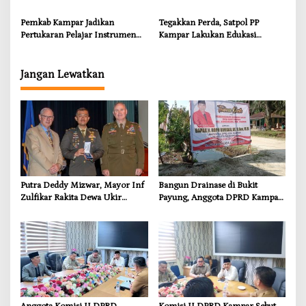
Dorong Pemulihan Lingkungan
Masyarakat Terdampak
dan Kompensasi untuk Warga
Pemkab Kampar Jadikan
Tegakkan Perda, Satpol PP
Sungai Tapung
Pertukaran Pelajar Instrumen
Kampar Lakukan Edukasi
Penguatan Karakter dan
Humanis kepada Pelanggar
Wawasan Global
Jangan Lewatkan
Putra Deddy Mizwar, Mayor Inf
Bangun Drainase di Bukit
Zulfikar Rakita Dewa Ukir
Payung, Anggota DPRD Kampar
Prestasi di CGSC Amerika
Ropii Siregar Dorong
Serikat
Infrastruktur yang Menyentuh
Kebutuhan Dasar