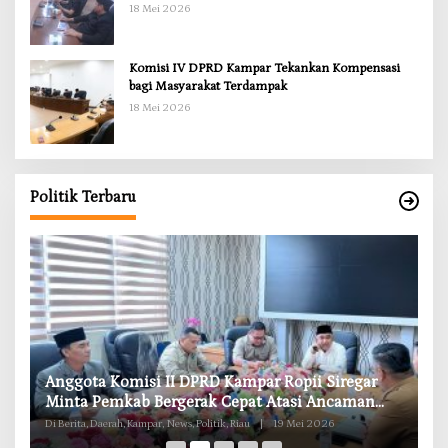
Kompensasi untuk Warga Sungai Tapung
18 Mei 2026
Komisi IV DPRD Kampar Tekankan Kompensasi
bagi Masyarakat Terdampak
18 Mei 2026
Politik Terbaru
RD
Anggota Komisi II DPRD Kampar Ropii Siregar
K
g
Minta Pemkab Bergerak Cepat Atasi Ancaman
B
Kekosongan Obat demi Wujudkan Kampar Dihati
Di Berita, Daerah, Kampar, News, Politik, Riau
|
19 Mei 2026
Di 