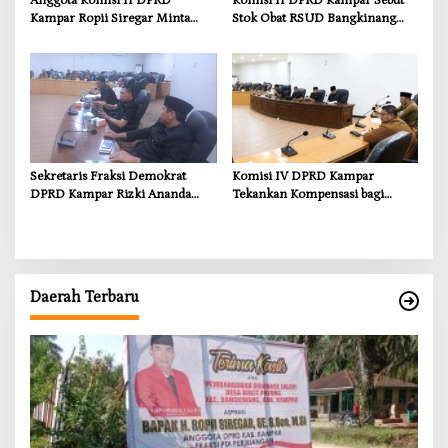
Anggota Komisi II DPRD
Komisi II DPRD Kampar Sebut
Kampar Ropii Siregar Minta
Stok Obat RSUD Bangkinang
Pemkab Bergerak Cepat Atasi
Terancam Habis Juli 2026
Ancaman Kekosongan Obat
demi Wujudkan Kampar Dihati
Sekretaris Fraksi Demokrat
Komisi IV DPRD Kampar
DPRD Kampar Rizki Ananda
Tekankan Kompensasi bagi
Dorong Pemulihan Lingkungan
Masyarakat Terdampak
dan Kompensasi untuk Warga
Sungai Tapung
Daerah Terbaru