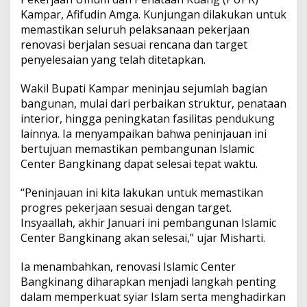
e
Kampar, Afifudin Amga. Kunjungan dilakukan untuk
p
k
k
n
memastikan seluruh pelaksanaan pekerjaan
t
renovasi berjalan sesuai rencana dan target
e
r
penyelesaian yang telah ditetapkan.
B
a
Wakil Bupati Kampar meninjau sejumlah bagian
n
bangunan, mulai dari perbaikan struktur, penataan
g
interior, hingga peningkatan fasilitas pendukung
k
i
lainnya. Ia menyampaikan bahwa peninjauan ini
n
bertujuan memastikan pembangunan Islamic
a
Center Bangkinang dapat selesai tepat waktu.
n
g
“Peninjauan ini kita lakukan untuk memastikan
progres pekerjaan sesuai dengan target.
Insyaallah, akhir Januari ini pembangunan Islamic
Center Bangkinang akan selesai,” ujar Misharti.
Ia menambahkan, renovasi Islamic Center
Bangkinang diharapkan menjadi langkah penting
dalam memperkuat syiar Islam serta menghadirkan