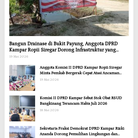
Bangun Drainase di Bukit Payung, Anggota DPRD
Kampar Ropii Siregar Dorong Infrastruktur yang
Menyentuh Kebutuhan Dasar
19 Mei 2026
Anggota Komisi II DPRD Kampar Ropii Siregar
Minta Pemkab Bergerak Cepat Atasi Ancaman
Kekosongan Obat demi Wujudkan Kampar Dihati
19 Mei 2026
Komisi II DPRD Kampar Sebut Stok Obat RSUD
Bangkinang Terancam Habis Juli 2026
18 Mei 2026
Sekretaris Fraksi Demokrat DPRD Kampar Rizki
Ananda Dorong Pemulihan Lingkungan dan