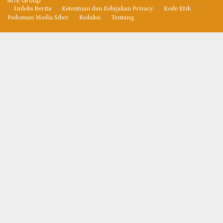
Indeks Berita
Ketentuan dan Kebijakan Privacy
Kode Etik
Pedoman Media Siber
Redaksi
Tentang