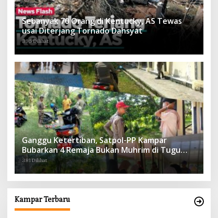
Sebanyak 70 Orang di Kentucky, AS Tewas
usai Diterjang Tornado Dahsyat
395 Dilihat
Ganggu Ketertiban, Satpol-PP Kampar
Bubarkan 4 Remaja Bukan Muhrim di Tugu
Batu Hitam dan Tigo Tungku Sajoangan
381 Dilihat
Kampar Terbaru