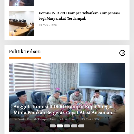
Komisi IV DPRD Kampar Tekankan Kompensasi
bagi Masyarakat Terdampak
18 Mei 2026
Politik Terbaru
RD
Anggota Komisi II DPRD Kampar Ropii Siregar
K
g
Minta Pemkab Bergerak Cepat Atasi Ancaman
B
Kekosongan Obat demi Wujudkan Kampar Dihati
Di Berita, Daerah, Kampar, News, Politik, Riau
|
19 Mei 2026
Di 