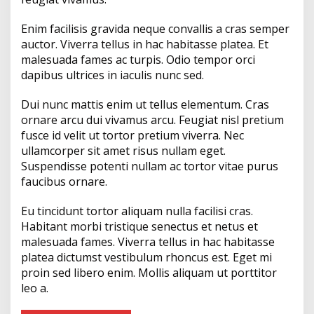
2
O
Enim facilisis gravida neque convallis a cras semper
r
auctor. Viverra tellus in hac habitasse platea. Et
a
n
malesuada fames ac turpis. Odio tempor orci
g
dapibus ultrices in iaculis nunc sed.
T
e
Dui nunc mattis enim ut tellus elementum. Cras
w
ornare arcu dui vivamus arcu. Feugiat nisl pretium
a
s
fusce id velit ut tortor pretium viverra. Nec
ullamcorper sit amet risus nullam eget.
Suspendisse potenti nullam ac tortor vitae purus
faucibus ornare.
Eu tincidunt tortor aliquam nulla facilisi cras.
Habitant morbi tristique senectus et netus et
malesuada fames. Viverra tellus in hac habitasse
platea dictumst vestibulum rhoncus est. Eget mi
proin sed libero enim. Mollis aliquam ut porttitor
leo a.