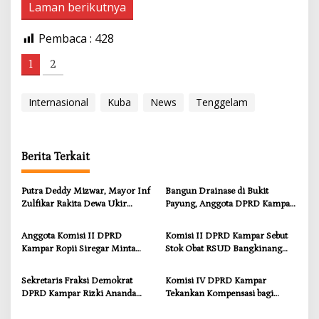
Laman berikutnya
Pembaca :
428
1
2
Internasional
Kuba
News
Tenggelam
Berita Terkait
Putra Deddy Mizwar, Mayor Inf
Bangun Drainase di Bukit
Zulfikar Rakita Dewa Ukir
Payung, Anggota DPRD Kampar
Prestasi di CGSC Amerika
Ropii Siregar Dorong
Serikat
Infrastruktur yang Menyentuh
Anggota Komisi II DPRD
Komisi II DPRD Kampar Sebut
Kebutuhan Dasar
Kampar Ropii Siregar Minta
Stok Obat RSUD Bangkinang
Pemkab Bergerak Cepat Atasi
Terancam Habis Juli 2026
Ancaman Kekosongan Obat
Sekretaris Fraksi Demokrat
Komisi IV DPRD Kampar
demi Wujudkan Kampar Dihati
DPRD Kampar Rizki Ananda
Tekankan Kompensasi bagi
Dorong Pemulihan Lingkungan
Masyarakat Terdampak