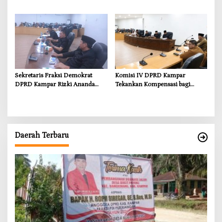
Pemkab Bergerak Cepat Atasi
Terancam Habis Juli 2026
Ancaman Kekosongan Obat
demi Wujudkan Kampar Dihati
Sekretaris Fraksi Demokrat
Komisi IV DPRD Kampar
DPRD Kampar Rizki Ananda
Tekankan Kompensasi bagi
Dorong Pemulihan Lingkungan
Masyarakat Terdampak
dan Kompensasi untuk Warga
Sungai Tapung
Daerah Terbaru