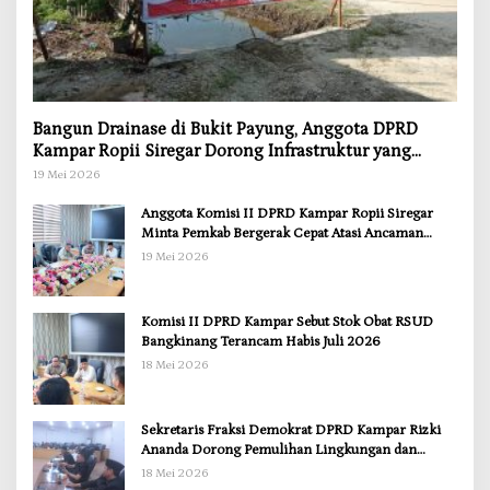
Bangun Drainase di Bukit Payung, Anggota DPRD
Kampar Ropii Siregar Dorong Infrastruktur yang
Menyentuh Kebutuhan Dasar
19 Mei 2026
Anggota Komisi II DPRD Kampar Ropii Siregar
Minta Pemkab Bergerak Cepat Atasi Ancaman
Kekosongan Obat demi Wujudkan Kampar Dihati
19 Mei 2026
Komisi II DPRD Kampar Sebut Stok Obat RSUD
Bangkinang Terancam Habis Juli 2026
18 Mei 2026
Sekretaris Fraksi Demokrat DPRD Kampar Rizki
Ananda Dorong Pemulihan Lingkungan dan
Kompensasi untuk Warga Sungai Tapung
18 Mei 2026