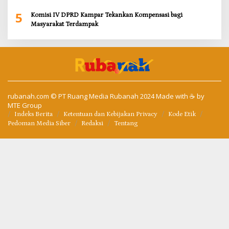
Sungai Tapung
5
Komisi IV DPRD Kampar Tekankan Kompensasi bagi
Masyarakat Terdampak
rubanah.com
© PT Ruang Media Rubanah 2024 Made with ☕ by
MTE Group
Indeks Berita
Ketentuan dan Kebijakan Privacy
Kode Etik
Pedoman Media Siber
Redaksi
Tentang