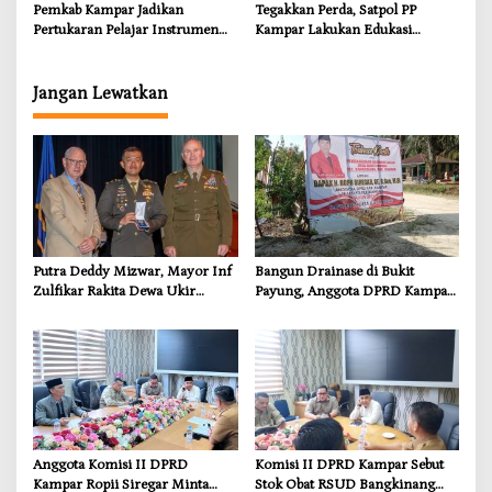
dan Kompensasi untuk Warga
Pemkab Kampar Jadikan
Tegakkan Perda, Satpol PP
Sungai Tapung
Pertukaran Pelajar Instrumen
Kampar Lakukan Edukasi
Penguatan Karakter dan
Humanis kepada Pelanggar
Wawasan Global
Jangan Lewatkan
Putra Deddy Mizwar, Mayor Inf
Bangun Drainase di Bukit
Zulfikar Rakita Dewa Ukir
Payung, Anggota DPRD Kampar
Prestasi di CGSC Amerika
Ropii Siregar Dorong
Serikat
Infrastruktur yang Menyentuh
Kebutuhan Dasar
Anggota Komisi II DPRD
Komisi II DPRD Kampar Sebut
Kampar Ropii Siregar Minta
Stok Obat RSUD Bangkinang