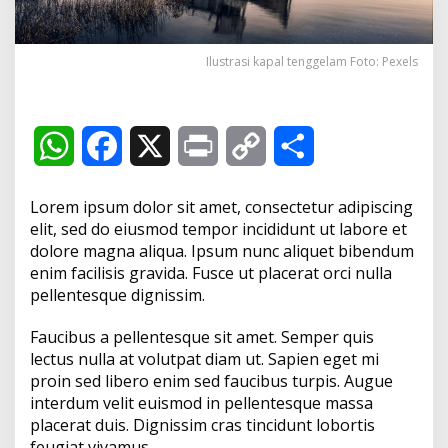
r
a
n
T
Ilustrasi kapal tenggelam Foto: Pexels
e
n
g
g
W
F
X
P
C
S
e
l
h
a
r
o
h
a
Lorem ipsum dolor sit amet, consectetur adipiscing
m
d
a
c
i
p
a
elit, sed do eiusmod tempor incididunt ut labore et
i
dolore magna aliqua. Ipsum nunc aliquet bibendum
P
t
e
n
y
r
enim facilisis gravida. Fusce ut placerat orci nulla
a
pellentesque dignissim.
n
s
b
t
L
e
t
a
Faucibus a pellentesque sit amet. Semper quis
A
o
i
i
lectus nulla at volutpat diam ut. Sapien eget mi
K
proin sed libero enim sed faucibus turpis. Augue
p
o
n
u
interdum velit euismod in pellentesque massa
b
a
placerat duis. Dignissim cras tincidunt lobortis
p
k
k
,
feugiat vivamus.