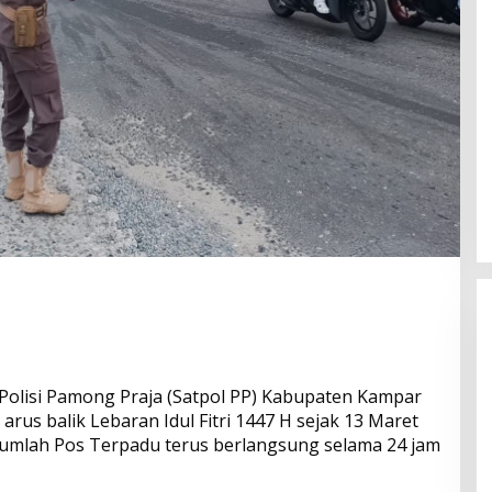
lisi Pamong Praja (Satpol PP) Kabupaten Kampar
us balik Lebaran Idul Fitri 1447 H sejak 13 Maret
Bangun Drainase di Bukit Payung,
sejumlah Pos Terpadu terus berlangsung selama 24 jam
Anggota DPRD Kampar Ropii Siregar
Dorong Infrastruktur yang
Di Berita, Daerah, Kampar, News, Politik, Riau
|
19 Mei