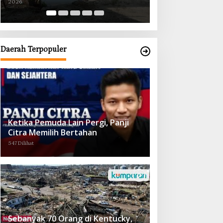
2026
2026
Obat demi Wujudkan Kampar Dihati
Daerah Terpopuler
Ketika Pemuda Lain Pergi, Panji
Citra Memilih Bertahan
547 Dilihat
Sebanyak 70 Orang di Kentucky,