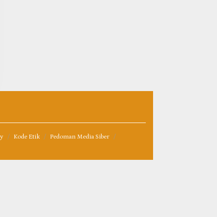
cy
Kode Etik
Pedoman Media Siber