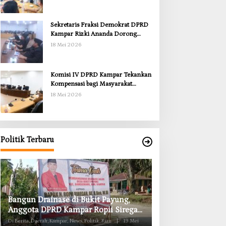
Sekretaris Fraksi Demokrat DPRD
Kampar Rizki Ananda Dorong
Pemulihan Lingkungan dan
18 Mei 2026
Kompensasi untuk Warga Sungai
Tapung
Komisi IV DPRD Kampar Tekankan
Kompensasi bagi Masyarakat
Terdampak
18 Mei 2026
Politik Terbaru
Anggota Komisi II DPRD Kampar
Komisi II DPRD K
Ropii Siregar Minta Pemkab Bergerak
Obat RSUD Bangk
Cepat Atasi Ancaman Kekosongan
Habis Juli 2026
Di Berita, Daerah, Kampar, News, Politik, Riau
|
19 Mei
Di Berita, Daerah, Kampar, Ne