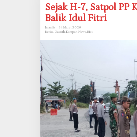
e
Sejak H-7, Satpol PP
j
a
Balik Idul Fitri
k
H
-
Jurnalis
24 Maret 2026
Berita
,
Daerah
,
Kampar
,
News
,
Riau
7
,
S
a
t
p
o
l
P
P
K
a
m
p
a
r
T
a
k