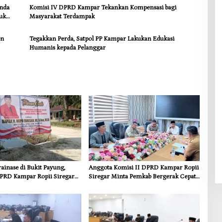
anda
Komisi IV DPRD Kampar Tekankan Kompensasi bagi
uk
Masyarakat Terdampak
en
Tegakkan Perda, Satpol PP Kampar Lakukan Edukasi
Humanis kepada Pelanggar
inase di Bukit Payung,
Anggota Komisi II DPRD Kampar Ropii
PRD Kampar Ropii Siregar
Siregar Minta Pemkab Bergerak Cepat
frastruktur yang Menyentuh
Atasi Ancaman Kekosongan Obat demi
 Dasar
Wujudkan Kampar Dihati