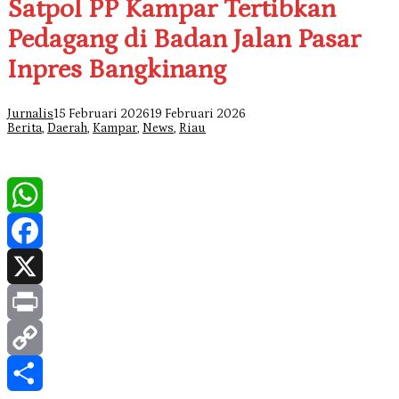
Satpol PP Kampar Tertibkan
Pedagang di Badan Jalan Pasar
Inpres Bangkinang
Jurnalis
15 Februari 2026
19 Februari 2026
Berita
,
Daerah
,
Kampar
,
News
,
Riau
WhatsApp
Facebook
X
Print
Copy