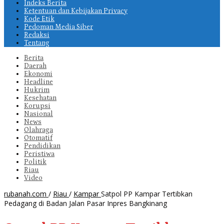
Indeks Berita
Ketentuan dan Kebijakan Privacy
Kode Etik
Pedoman Media Siber
Redaksi
Tentang
Berita
Daerah
Ekonomi
Headline
Hukrim
Kesehatan
Korupsi
Nasional
News
Olahraga
Otomatif
Pendidikan
Peristiwa
Politik
Riau
Video
rubanah.com
/
Riau
/
Kampar
Satpol PP Kampar Tertibkan
Pedagang di Badan Jalan Pasar Inpres Bangkinang