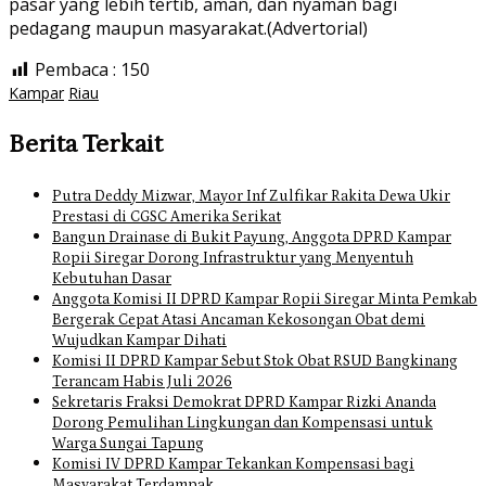
pasar yang lebih tertib, aman, dan nyaman bagi
pedagang maupun masyarakat.(Advertorial)
Pembaca :
150
Kampar
Riau
Berita Terkait
Putra Deddy Mizwar, Mayor Inf Zulfikar Rakita Dewa Ukir
Prestasi di CGSC Amerika Serikat
Bangun Drainase di Bukit Payung, Anggota DPRD Kampar
Ropii Siregar Dorong Infrastruktur yang Menyentuh
Kebutuhan Dasar
Anggota Komisi II DPRD Kampar Ropii Siregar Minta Pemkab
Bergerak Cepat Atasi Ancaman Kekosongan Obat demi
Wujudkan Kampar Dihati
Komisi II DPRD Kampar Sebut Stok Obat RSUD Bangkinang
Terancam Habis Juli 2026
Sekretaris Fraksi Demokrat DPRD Kampar Rizki Ananda
Dorong Pemulihan Lingkungan dan Kompensasi untuk
Warga Sungai Tapung
Komisi IV DPRD Kampar Tekankan Kompensasi bagi
Masyarakat Terdampak