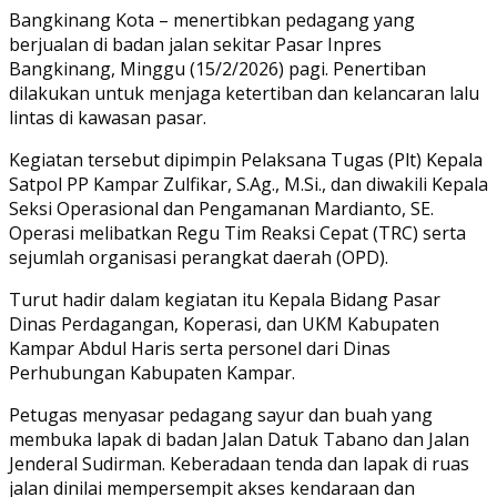
Link
Share
Bangkinang Kota – menertibkan pedagang yang
berjualan di badan jalan sekitar Pasar Inpres
Bangkinang, Minggu (15/2/2026) pagi. Penertiban
dilakukan untuk menjaga ketertiban dan kelancaran lalu
lintas di kawasan pasar.
Kegiatan tersebut dipimpin Pelaksana Tugas (Plt) Kepala
Satpol PP Kampar Zulfikar, S.Ag., M.Si., dan diwakili Kepala
Seksi Operasional dan Pengamanan Mardianto, SE.
Operasi melibatkan Regu Tim Reaksi Cepat (TRC) serta
sejumlah organisasi perangkat daerah (OPD).
Turut hadir dalam kegiatan itu Kepala Bidang Pasar
Dinas Perdagangan, Koperasi, dan UKM Kabupaten
Kampar Abdul Haris serta personel dari Dinas
Perhubungan Kabupaten Kampar.
Petugas menyasar pedagang sayur dan buah yang
membuka lapak di badan Jalan Datuk Tabano dan Jalan
Jenderal Sudirman. Keberadaan tenda dan lapak di ruas
jalan dinilai mempersempit akses kendaraan dan