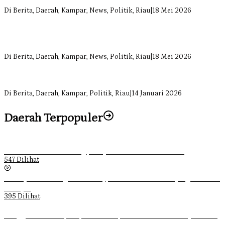
Terancam Habis Juli 2026
Di Berita, Daerah, Kampar, News, Politik, Riau
|
18 Mei 2026
Sekretaris Fraksi Demokrat DPRD Kampar Rizki Ananda Dorong
Pemulihan Lingkungan dan Kompensasi untuk Warga Sungai
Tapung
Di Berita, Daerah, Kampar, News, Politik, Riau
|
18 Mei 2026
Soal Insentif Dokter, DPRD Kampar Undang RSUD Bangkinang ke
RDP
Di Berita, Daerah, Kampar, Politik, Riau
|
14 Januari 2026
Daerah Terpopuler
Ketika Pemuda Lain Pergi, Panji Citra Memilih Bertahan
547 Dilihat
Sebanyak 70 Orang di Kentucky, AS Tewas usai Diterjang Tornado
Dahsyat
395 Dilihat
Ganggu Ketertiban, Satpol-PP Kampar Bubarkan 4 Remaja Bukan
Muhrim di Tugu Batu Hitam dan Tigo Tungku Sajoangan