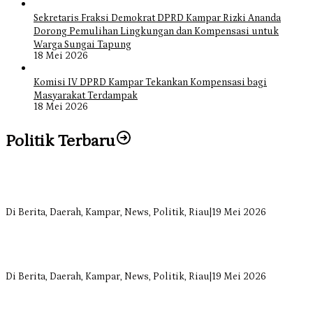
Sekretaris Fraksi Demokrat DPRD Kampar Rizki Ananda
Dorong Pemulihan Lingkungan dan Kompensasi untuk
Warga Sungai Tapung
18 Mei 2026
Komisi IV DPRD Kampar Tekankan Kompensasi bagi
Masyarakat Terdampak
18 Mei 2026
Politik Terbaru
Bangun Drainase di Bukit Payung, Anggota DPRD Kampar Ropii
Siregar Dorong Infrastruktur yang Menyentuh Kebutuhan Dasar
Di Berita, Daerah, Kampar, News, Politik, Riau
|
19 Mei 2026
Anggota Komisi II DPRD Kampar Ropii Siregar Minta Pemkab
Bergerak Cepat Atasi Ancaman Kekosongan Obat demi Wujudkan
Kampar Dihati
Di Berita, Daerah, Kampar, News, Politik, Riau
|
19 Mei 2026
Komisi II DPRD Kampar Sebut Stok Obat RSUD Bangkinang