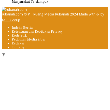
Masyarakat Terdampak
rubanah.com
© PT Ruang Media Rubanah 2024 Made with ☕ by
MTE Group
Indeks Berita
Ketentuan dan Kebijakan Privacy
Kode Etik
Pedoman Media Siber
Redaksi
Tentang