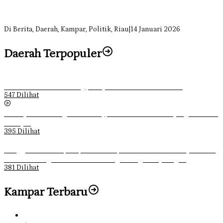
Soal Insentif Dokter, DPRD Kampar Undang RSUD Bangkinang ke
RDP
Di Berita, Daerah, Kampar, Politik, Riau
|
14 Januari 2026
Daerah Terpopuler
Ketika Pemuda Lain Pergi, Panji Citra Memilih Bertahan
547 Dilihat
Sebanyak 70 Orang di Kentucky, AS Tewas usai Diterjang Tornado
Dahsyat
395 Dilihat
Ganggu Ketertiban, Satpol-PP Kampar Bubarkan 4 Remaja Bukan
Muhrim di Tugu Batu Hitam dan Tigo Tungku Sajoangan
381 Dilihat
Kampar Terbaru