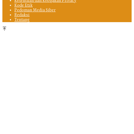
Ketentuan dan Kebijakan Privacy
Kode Etik
Pedoman Media Siber
Redaksi
Tentang