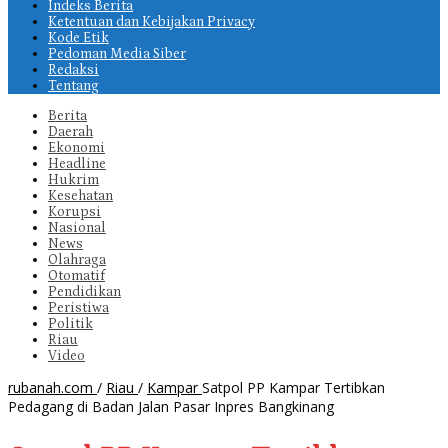
Indeks Berita
Ketentuan dan Kebijakan Privacy
Kode Etik
Pedoman Media Siber
Redaksi
Tentang
Berita
Daerah
Ekonomi
Headline
Hukrim
Kesehatan
Korupsi
Nasional
News
Olahraga
Otomatif
Pendidikan
Peristiwa
Politik
Riau
Video
rubanah.com
/
Riau
/
Kampar
Satpol PP Kampar Tertibkan
Pedagang di Badan Jalan Pasar Inpres Bangkinang