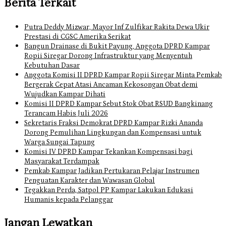
Berita Terkait
Putra Deddy Mizwar, Mayor Inf Zulfikar Rakita Dewa Ukir
Prestasi di CGSC Amerika Serikat
Bangun Drainase di Bukit Payung, Anggota DPRD Kampar
Ropii Siregar Dorong Infrastruktur yang Menyentuh
Kebutuhan Dasar
Anggota Komisi II DPRD Kampar Ropii Siregar Minta Pemkab
Bergerak Cepat Atasi Ancaman Kekosongan Obat demi
Wujudkan Kampar Dihati
Komisi II DPRD Kampar Sebut Stok Obat RSUD Bangkinang
Terancam Habis Juli 2026
Sekretaris Fraksi Demokrat DPRD Kampar Rizki Ananda
Dorong Pemulihan Lingkungan dan Kompensasi untuk
Warga Sungai Tapung
Komisi IV DPRD Kampar Tekankan Kompensasi bagi
Masyarakat Terdampak
Pemkab Kampar Jadikan Pertukaran Pelajar Instrumen
Penguatan Karakter dan Wawasan Global
Tegakkan Perda, Satpol PP Kampar Lakukan Edukasi
Humanis kepada Pelanggar
Jangan Lewatkan