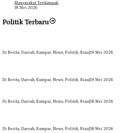
Masyarakat Terdampak
18 Mei 2026
Politik Terbaru
Bangun Drainase di Bukit Payung, Anggota DPRD Kampar Ropii
Siregar Dorong Infrastruktur yang Menyentuh Kebutuhan Dasar
Di Berita, Daerah, Kampar, News, Politik, Riau
|
19 Mei 2026
Anggota Komisi II DPRD Kampar Ropii Siregar Minta Pemkab
Bergerak Cepat Atasi Ancaman Kekosongan Obat demi Wujudkan
Kampar Dihati
Di Berita, Daerah, Kampar, News, Politik, Riau
|
19 Mei 2026
Komisi II DPRD Kampar Sebut Stok Obat RSUD Bangkinang
Terancam Habis Juli 2026
Di Berita, Daerah, Kampar, News, Politik, Riau
|
18 Mei 2026
Sekretaris Fraksi Demokrat DPRD Kampar Rizki Ananda Dorong
Pemulihan Lingkungan dan Kompensasi untuk Warga Sungai
Tapung
Di Berita, Daerah, Kampar, News, Politik, Riau
|
18 Mei 2026