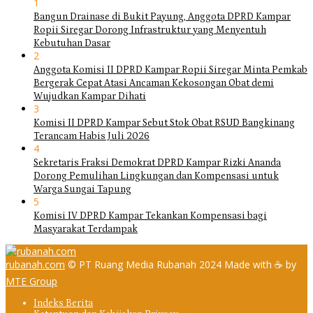
1
Bangun Drainase di Bukit Payung, Anggota DPRD Kampar
Ropii Siregar Dorong Infrastruktur yang Menyentuh
Kebutuhan Dasar
2
Anggota Komisi II DPRD Kampar Ropii Siregar Minta Pemkab
Bergerak Cepat Atasi Ancaman Kekosongan Obat demi
Wujudkan Kampar Dihati
3
Komisi II DPRD Kampar Sebut Stok Obat RSUD Bangkinang
Terancam Habis Juli 2026
4
Sekretaris Fraksi Demokrat DPRD Kampar Rizki Ananda
Dorong Pemulihan Lingkungan dan Kompensasi untuk
Warga Sungai Tapung
5
Komisi IV DPRD Kampar Tekankan Kompensasi bagi
Masyarakat Terdampak
rubanah.com
© PT Ruang Media Rubanah 2024 Made with ☕ by
MTE Group
Indeks Berita