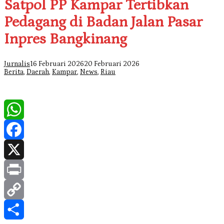
Satpol PP Kampar Tertibkan
Pedagang di Badan Jalan Pasar
Inpres Bangkinang
Jurnalis
16 Februari 2026
20 Februari 2026
Berita
,
Daerah
,
Kampar
,
News
,
Riau
WhatsApp
Facebook
X
Print
Copy