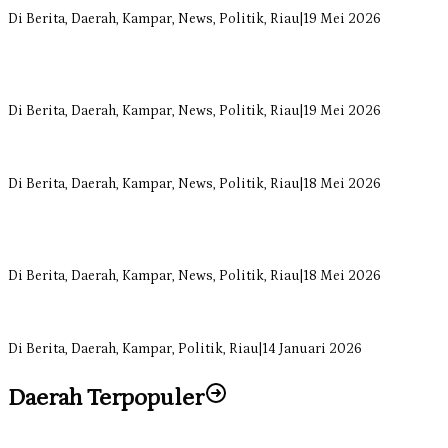
Siregar Dorong Infrastruktur yang Menyentuh Kebutuhan Dasar
Di Berita, Daerah, Kampar, News, Politik, Riau
|
19 Mei 2026
Anggota Komisi II DPRD Kampar Ropii Siregar Minta Pemkab
Bergerak Cepat Atasi Ancaman Kekosongan Obat demi Wujudkan
Kampar Dihati
Di Berita, Daerah, Kampar, News, Politik, Riau
|
19 Mei 2026
Komisi II DPRD Kampar Sebut Stok Obat RSUD Bangkinang
Terancam Habis Juli 2026
Di Berita, Daerah, Kampar, News, Politik, Riau
|
18 Mei 2026
Sekretaris Fraksi Demokrat DPRD Kampar Rizki Ananda Dorong
Pemulihan Lingkungan dan Kompensasi untuk Warga Sungai
Tapung
Di Berita, Daerah, Kampar, News, Politik, Riau
|
18 Mei 2026
Soal Insentif Dokter, DPRD Kampar Undang RSUD Bangkinang ke
RDP
Di Berita, Daerah, Kampar, Politik, Riau
|
14 Januari 2026
Daerah Terpopuler