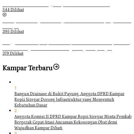
Ketika Pemuda Lain Pergi, Panji Citra Memilih Bertahan
544 Dilihat
Sebanyak 70 Orang di Kentucky, AS Tewas usai Diterjang Tornado
Dahsyat
395 Dilihat
Ganggu Ketertiban, Satpol-PP Kampar Bubarkan 4 Remaja Bukan
Muhrim di Tugu Batu Hitam dan Tigo Tungku Sajoangan
379 Dilihat
Kampar Terbaru
1
Bangun Drainase di Bukit Payung, Anggota DPRD Kampar
Ropii Siregar Dorong Infrastruktur yang Menyentuh
Kebutuhan Dasar
2
Anggota Komisi II DPRD Kampar Ropii Siregar Minta Pemkab
Bergerak Cepat Atasi Ancaman Kekosongan Obat demi
Wujudkan Kampar Dihati
3