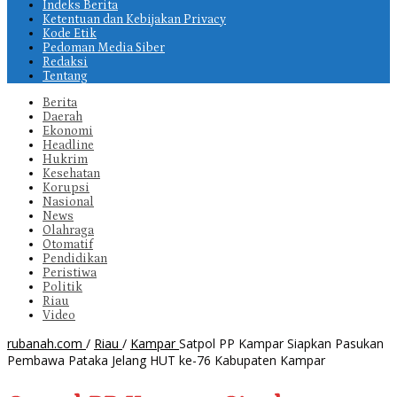
Indeks Berita
Ketentuan dan Kebijakan Privacy
Kode Etik
Pedoman Media Siber
Redaksi
Tentang
Berita
Daerah
Ekonomi
Headline
Hukrim
Kesehatan
Korupsi
Nasional
News
Olahraga
Otomatif
Pendidikan
Peristiwa
Politik
Riau
Video
rubanah.com
/
Riau
/
Kampar
Satpol PP Kampar Siapkan Pasukan
Pembawa Pataka Jelang HUT ke-76 Kabupaten Kampar