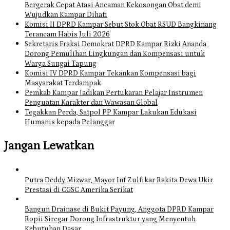
Bergerak Cepat Atasi Ancaman Kekosongan Obat demi
Wujudkan Kampar Dihati
Komisi II DPRD Kampar Sebut Stok Obat RSUD Bangkinang
Terancam Habis Juli 2026
Sekretaris Fraksi Demokrat DPRD Kampar Rizki Ananda
Dorong Pemulihan Lingkungan dan Kompensasi untuk
Warga Sungai Tapung
Komisi IV DPRD Kampar Tekankan Kompensasi bagi
Masyarakat Terdampak
Pemkab Kampar Jadikan Pertukaran Pelajar Instrumen
Penguatan Karakter dan Wawasan Global
Tegakkan Perda, Satpol PP Kampar Lakukan Edukasi
Humanis kepada Pelanggar
Jangan Lewatkan
Putra Deddy Mizwar, Mayor Inf Zulfikar Rakita Dewa Ukir
Prestasi di CGSC Amerika Serikat
Bangun Drainase di Bukit Payung, Anggota DPRD Kampar
Ropii Siregar Dorong Infrastruktur yang Menyentuh
Kebutuhan Dasar