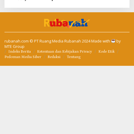
rubanah.com
© PT Ruang Media Rubanah 2024 Made with
by
MTE Group
Indeks Berita
Ketentuan dan Kebijakan Privacy
Kode Etik
Pedoman Media Siber
Redaksi
Tentang