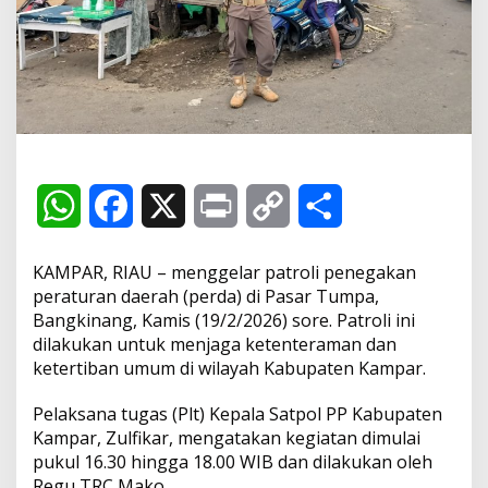
n
s
i
f
k
a
n
P
a
t
W
F
X
P
C
S
r
o
l
h
a
r
o
h
i
KAMPAR, RIAU – menggelar patroli penegakan
,
a
c
i
p
a
peraturan daerah (perda) di Pasar Tumpa,
P
Bangkinang, Kamis (19/2/2026) sore. Patroli ini
a
t
e
n
y
r
dilakukan untuk menjaga ketenteraman dan
s
a
ketertiban umum di wilayah Kabupaten Kampar.
s
b
t
L
e
r
T
Pelaksana tugas (Plt) Kepala Satpol PP Kabupaten
u
A
o
i
Kampar, Zulfikar, mengatakan kegiatan dimulai
m
pukul 16.30 hingga 18.00 WIB dan dilakukan oleh
p
p
o
n
a
Regu TRC Mako.