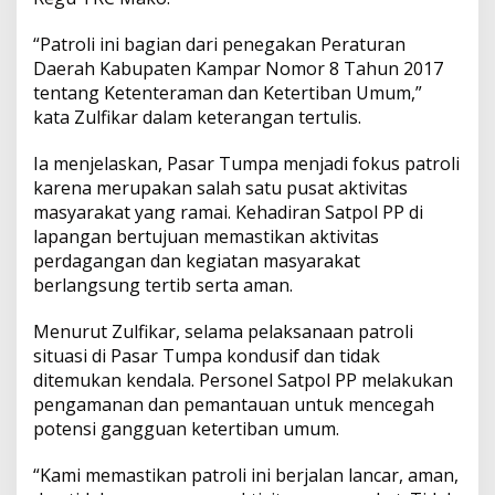
T
p
k
k
e
“Patroli ini bagian dari penegakan Peraturan
t
Daerah Kabupaten Kampar Nomor 8 Tahun 2017
a
tentang Ketenteraman dan Ketertiban Umum,”
p
T
kata Zulfikar dalam keterangan tertulis.
e
r
Ia menjelaskan, Pasar Tumpa menjadi fokus patroli
t
karena merupakan salah satu pusat aktivitas
i
masyarakat yang ramai. Kehadiran Satpol PP di
b
lapangan bertujuan memastikan aktivitas
perdagangan dan kegiatan masyarakat
berlangsung tertib serta aman.
Menurut Zulfikar, selama pelaksanaan patroli
situasi di Pasar Tumpa kondusif dan tidak
ditemukan kendala. Personel Satpol PP melakukan
pengamanan dan pemantauan untuk mencegah
potensi gangguan ketertiban umum.
“Kami memastikan patroli ini berjalan lancar, aman,