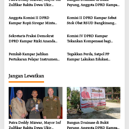
Zulfikar Rakita Dewa Ukir
Payung, Anggota DPRD Kampar
Prestasi di CGSC Amerika
Ropii Siregar Dorong
Serikat
Infrastruktur yang Menyentuh
Anggota Komisi II DPRD
Komisi II DPRD Kampar Sebut
Kebutuhan Dasar
Kampar Ropii Siregar Minta
Stok Obat RSUD Bangkinang
Pemkab Bergerak Cepat Atasi
Terancam Habis Juli 2026
Ancaman Kekosongan Obat
Sekretaris Fraksi Demokrat
Komisi IV DPRD Kampar
demi Wujudkan Kampar Dihati
DPRD Kampar Rizki Ananda
Tekankan Kompensasi bagi
Dorong Pemulihan Lingkungan
Masyarakat Terdampak
dan Kompensasi untuk Warga
Pemkab Kampar Jadikan
Tegakkan Perda, Satpol PP
Sungai Tapung
Pertukaran Pelajar Instrumen
Kampar Lakukan Edukasi
Penguatan Karakter dan
Humanis kepada Pelanggar
Wawasan Global
Jangan Lewatkan
Putra Deddy Mizwar, Mayor Inf
Bangun Drainase di Bukit
Zulfikar Rakita Dewa Ukir
Payung, Anggota DPRD Kampar