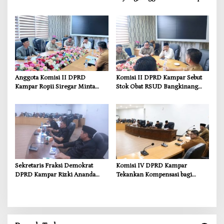
Prestasi di CGSC Amerika
Ropii Siregar Dorong
Serikat
Infrastruktur yang Menyentuh
Kebutuhan Dasar
Anggota Komisi II DPRD
Komisi II DPRD Kampar Sebut
Kampar Ropii Siregar Minta
Stok Obat RSUD Bangkinang
Pemkab Bergerak Cepat Atasi
Terancam Habis Juli 2026
Ancaman Kekosongan Obat
demi Wujudkan Kampar Dihati
Sekretaris Fraksi Demokrat
Komisi IV DPRD Kampar
DPRD Kampar Rizki Ananda
Tekankan Kompensasi bagi
Dorong Pemulihan Lingkungan
Masyarakat Terdampak
dan Kompensasi untuk Warga
Sungai Tapung