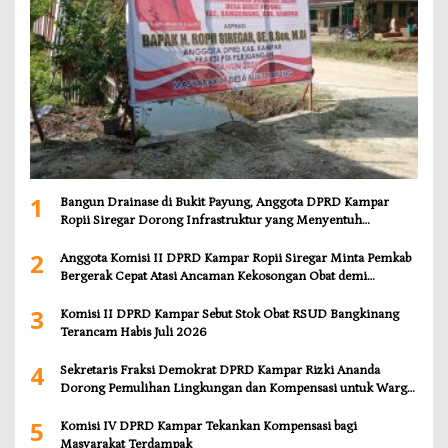
1
Bangun Drainase di Bukit Payung, Anggota DPRD Kampar
Ropii Siregar Dorong Infrastruktur yang Menyentuh
Kebutuhan Dasar
2
Anggota Komisi II DPRD Kampar Ropii Siregar Minta Pemkab
Bergerak Cepat Atasi Ancaman Kekosongan Obat demi
Wujudkan Kampar Dihati
3
Komisi II DPRD Kampar Sebut Stok Obat RSUD Bangkinang
Terancam Habis Juli 2026
4
Sekretaris Fraksi Demokrat DPRD Kampar Rizki Ananda
Dorong Pemulihan Lingkungan dan Kompensasi untuk Warga
Sungai Tapung
5
Komisi IV DPRD Kampar Tekankan Kompensasi bagi
Masyarakat Terdampak