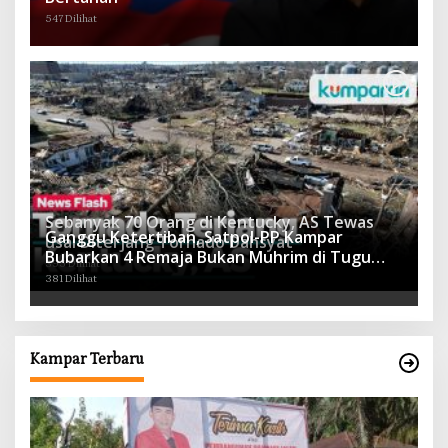
547 Dilihat
Sebanyak 70 Orang di Kentucky, AS Tewas
Ganggu Ketertiban, Satpol-PP Kampar
usai Diterjang Tornado Dahsyat
Bubarkan 4 Remaja Bukan Muhrim di Tugu
395 Dilihat
Batu Hitam dan Tigo Tungku Sajoangan
381 Dilihat
Kampar Terbaru