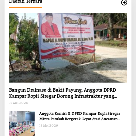
Daerah Terbaru
Bangun Drainase di Bukit Payung, Anggota DPRD
Kampar Ropii Siregar Dorong Infrastruktur yang
Menyentuh Kebutuhan Dasar
19 Mei 2026
Anggota Komisi II DPRD Kampar Ropii Siregar
Minta Pemkab Bergerak Cepat Atasi Ancaman
Kekosongan Obat demi Wujudkan Kampar Dihati
19 Mei 2026