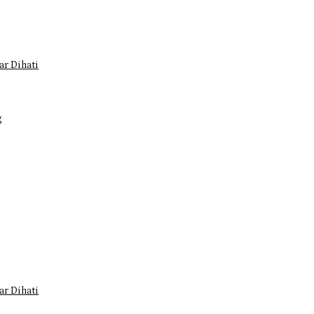
r Dihati
g
r Dihati