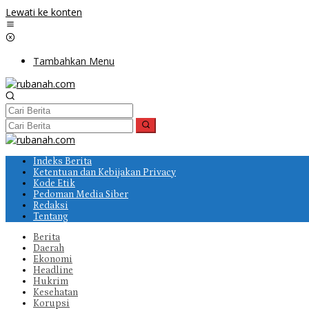
Lewati ke konten
Tambahkan Menu
Indeks Berita
Ketentuan dan Kebijakan Privacy
Kode Etik
Pedoman Media Siber
Redaksi
Tentang
Berita
Daerah
Ekonomi
Headline
Hukrim
Kesehatan
Korupsi