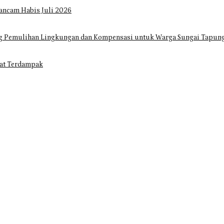
ancam Habis Juli 2026
ng Pemulihan Lingkungan dan Kompensasi untuk Warga Sungai Tapun
at Terdampak
gar Dorong Infrastruktur yang Menyentuh Kebutuhan Dasar
rak Cepat Atasi Ancaman Kekosongan Obat demi Wujudkan Kampar Dih
Habis Juli 2026
ulihan Lingkungan dan Kompensasi untuk Warga Sungai Tapung