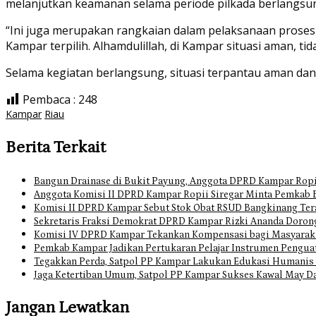
melanjutkan keamanan selama periode pilkada berlangsu
“Ini juga merupakan rangkaian dalam pelaksanaan proses 
Kampar terpilih. Alhamdulillah, di Kampar situasi aman, t
Selama kegiatan berlangsung, situasi terpantau aman dan 
Pembaca :
248
Kampar
Riau
Berita Terkait
Bangun Drainase di Bukit Payung, Anggota DPRD Kampar Ropi
Anggota Komisi II DPRD Kampar Ropii Siregar Minta Pemkab 
Komisi II DPRD Kampar Sebut Stok Obat RSUD Bangkinang Ter
Sekretaris Fraksi Demokrat DPRD Kampar Rizki Ananda Doro
Komisi IV DPRD Kampar Tekankan Kompensasi bagi Masyarak
Pemkab Kampar Jadikan Pertukaran Pelajar Instrumen Pengua
Tegakkan Perda, Satpol PP Kampar Lakukan Edukasi Humanis
Jaga Ketertiban Umum, Satpol PP Kampar Sukses Kawal May D
Jangan Lewatkan