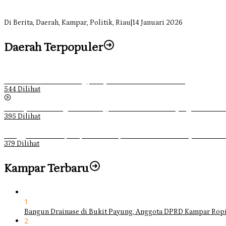
Soal Insentif Dokter, DPRD Kampar Undang RSUD Bangkinang ke RD
Di Berita, Daerah, Kampar, Politik, Riau
|
14 Januari 2026
Daerah Terpopuler
Ketika Pemuda Lain Pergi, Panji Citra Memilih Bertahan
544 Dilihat
Sebanyak 70 Orang di Kentucky, AS Tewas usai Diterjang Tornado 
395 Dilihat
Ganggu Ketertiban, Satpol-PP Kampar Bubarkan 4 Remaja Bukan M
379 Dilihat
Kampar Terbaru
1
Bangun Drainase di Bukit Payung, Anggota DPRD Kampar Ropi
2