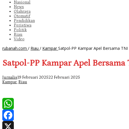
Nasional
News
Olahraga
Otomatif
Pendidikan
Peristiwa
Politik
Riau
Video
rubanah.com
/
Riau
/
Kampar
Satpol-PP Kampar Apel Bersama TNI P
Satpol-PP Kampar Apel Bersama T
Jurnalis
19 Februari 2025
22 Februari 2025
Kampar
,
Riau
WhatsApp
Facebook