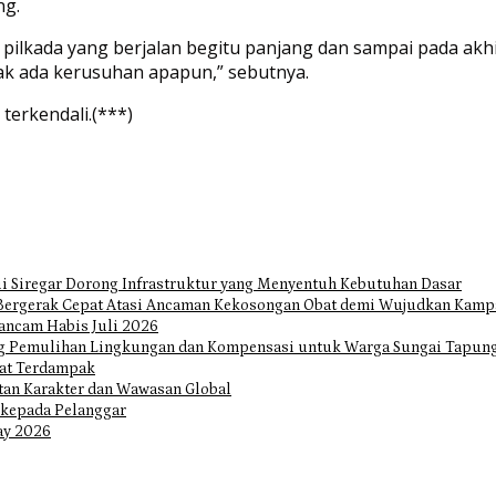
ng.
pilkada yang berjalan begitu panjang dan sampai pada akhi
idak ada kerusuhan apapun,” sebutnya.
terkendali.(***)
i Siregar Dorong Infrastruktur yang Menyentuh Kebutuhan Dasar
Bergerak Cepat Atasi Ancaman Kekosongan Obat demi Wujudkan Kampa
ancam Habis Juli 2026
ng Pemulihan Lingkungan dan Kompensasi untuk Warga Sungai Tapun
at Terdampak
tan Karakter dan Wawasan Global
 kepada Pelanggar
ay 2026