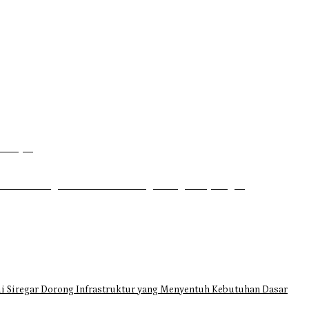
P
Dahsyat
uhrim di Tugu Batu Hitam dan Tigo Tungku Sajoangan
i Siregar Dorong Infrastruktur yang Menyentuh Kebutuhan Dasar