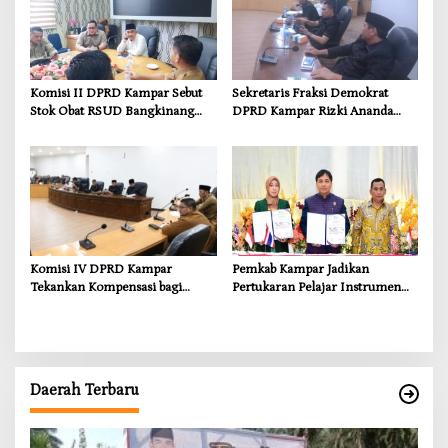
Komisi II DPRD Kampar Sebut
Sekretaris Fraksi Demokrat
Stok Obat RSUD Bangkinang
DPRD Kampar Rizki Ananda
Terancam Habis Juli 2026
Dorong Pemulihan Lingkungan
dan Kompensasi untuk Warga
Sungai Tapung
Komisi IV DPRD Kampar
Pemkab Kampar Jadikan
Tekankan Kompensasi bagi
Pertukaran Pelajar Instrumen
Masyarakat Terdampak
Penguatan Karakter dan
Wawasan Global
Daerah Terbaru