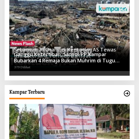
Sebanyak 70 Orang di Kentucky, AS Tewas
Ganggu Ketertiban, Satpol-PP Kampar
usai Diterjang Tornado Dahsyat
Bubarkan 4 Remaja Bukan Muhrim di Tugu
395 Dilihat
Batu Hitam dan Tigo Tungku Sajoangan
379 Dilihat
Kampar Terbaru