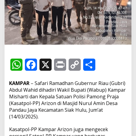
i
d
i
P
a
n
d
a
u
J
a
y
W
F
X
P
C
S
a
D
h
a
r
o
h
i
KAMPAR
– Safari Ramadhan Gubernur Riau (Gubri)
h
a
c
i
p
a
Abdul Wahid dihadiri Wakil Bupati (Wabup) Kampar
a
d
Misharti dan Kepala Satuan Polisi Pamong Praja
t
e
n
y
r
i
(Kasatpol-PP) Arizon di Masjid Nurul Amin Desa
r
Pandau Jaya Kecamatan Siak Hulu, Jum’at
i
s
b
t
L
e
(14/03/2025).
W
a
A
o
i
b
Kasatpol-PP Kampar Arizon juga mengecek
u
personil Satpol-PP Kampar yang bertugas