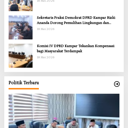
18 Mei 2026
Sekretaris Fraksi Demokrat DPRD Kampar Rizki
Ananda Dorong Pemulihan Lingkungan dan
Kompensasi untuk Warga Sungai Tapung
18 Mei 2026
Komisi IV DPRD Kampar Tekankan Kompensasi
bagi Masyarakat Terdampak
18 Mei 2026
Politik Terbaru