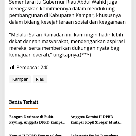
Sementara itu Gubernur Riau Abdul Wahid juga
o
menegaskan komitmennya dalam mendukung
n
pembangunan di Kabupaten Kampar, khususnya
dalam bidang kesejahteraan sosial dan keagamaan.
“Melalui Safari Ramadan ini, kami ingin hadir lebih
dekat dengan masyarakat, mendengarkan aspirasi
mereka, serta memberikan dukungan nyata bagi
kemajuan daerah,” ungkapnya.(***)
Pembaca :
240
Kampar
Riau
Berita Terkait
Bangun Drainase di Bukit
Anggota Komisi II DPRD
Payung, Anggota DPRD Kampar
Kampar Ropii Siregar Minta
Ropii Siregar Dorong
Pemkab Bergerak Cepat Atasi
Infrastruktur yang Menyentuh
Ancaman Kekosongan Obat