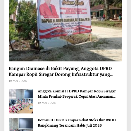
Bangun Drainase di Bukit Payung, Anggota DPRD
Kampar Ropii Siregar Dorong Infrastruktur yang
Menyentuh Kebutuhan Dasar
19 Mei 2026
Anggota Komisi II DPRD Kampar Ropii Siregar
Minta Pemkab Bergerak Cepat Atasi Ancaman
Kekosongan Obat demi Wujudkan Kampar Dihati
19 Mei 2026
Komisi II DPRD Kampar Sebut Stok Obat RSUD
Bangkinang Terancam Habis Juli 2026