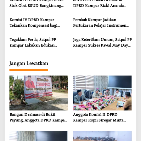
Komisi II DPRD Kampar Sebut
Sekretaris Fraksi Demokrat
Kebutuhan Dasar
demi Wujudkan Kampar Dihati
Stok Obat RSUD Bangkinang
DPRD Kampar Rizki Ananda
Terancam Habis Juli 2026
Dorong Pemulihan Lingkungan
dan Kompensasi untuk Warga
Komisi IV DPRD Kampar
Pemkab Kampar Jadikan
Sungai Tapung
Tekankan Kompensasi bagi
Pertukaran Pelajar Instrumen
Masyarakat Terdampak
Penguatan Karakter dan
Wawasan Global
Tegakkan Perda, Satpol PP
Jaga Ketertiban Umum, Satpol PP
Kampar Lakukan Edukasi
Kampar Sukses Kawal May Day
Humanis kepada Pelanggar
2026
Jangan Lewatkan
Bangun Drainase di Bukit
Anggota Komisi II DPRD
Payung, Anggota DPRD Kampar
Kampar Ropii Siregar Minta
Ropii Siregar Dorong
Pemkab Bergerak Cepat Atasi
Infrastruktur yang Menyentuh
Ancaman Kekosongan Obat
Kebutuhan Dasar
demi Wujudkan Kampar Dihati