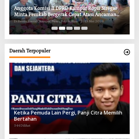
RD
Anggota Komisi II DPRD Kampar Ropii Siregar
K
g
Minta Pemkab Bergerak Cepat Atasi Ancaman
B
Kekosongan Obat demi Wujudkan Kampar Dihati
Di Berita, Daerah, Kampar, News, Politik, Riau
|
19 Mei 2026
Di 
Daerah Terpopuler
Ketika Pemuda Lain Pergi, Panji Citra Memilih
Bertahan
544 Dilihat