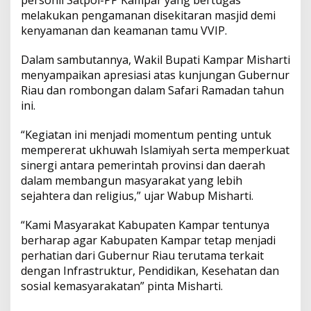
p
o
n
p
melakukan pengamanan disekitaran masjid demi
K
kenyamanan dan keamanan tamu VVIP.
p
k
k
a
m
p
Dalam sambutannya, Wakil Bupati Kampar Misharti
a
menyampaikan apresiasi atas kunjungan Gubernur
r
Riau dan rombongan dalam Safari Ramadan tahun
d
ini.
a
n
K
“Kegiatan ini menjadi momentum penting untuk
a
mempererat ukhuwah Islamiyah serta memperkuat
s
sinergi antara pemerintah provinsi dan daerah
a
dalam membangun masyarakat yang lebih
t
sejahtera dan religius,” ujar Wabup Misharti.
p
o
l
“Kami Masyarakat Kabupaten Kampar tentunya
-
berharap agar Kabupaten Kampar tetap menjadi
P
perhatian dari Gubernur Riau terutama terkait
P
dengan Infrastruktur, Pendidikan, Kesehatan dan
A
r
sosial kemasyarakatan” pinta Misharti.
i
z