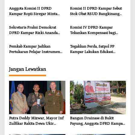
Prestasi di CGSC Amerika
Ropii Siregar Dorong
Serikat
Infrastruktur yang Menyentuh
Anggota Komisi II DPRD
Komisi II DPRD Kampar Sebut
Kebutuhan Dasar
Kampar Ropii Siregar Minta
Stok Obat RSUD Bangkinang
Pemkab Bergerak Cepat Atasi
Terancam Habis Juli 2026
Ancaman Kekosongan Obat
Sekretaris Fraksi Demokrat
Komisi IV DPRD Kampar
demi Wujudkan Kampar Dihati
DPRD Kampar Rizki Ananda
Tekankan Kompensasi bagi
Dorong Pemulihan Lingkungan
Masyarakat Terdampak
dan Kompensasi untuk Warga
Pemkab Kampar Jadikan
Tegakkan Perda, Satpol PP
Sungai Tapung
Pertukaran Pelajar Instrumen
Kampar Lakukan Edukasi
Penguatan Karakter dan
Humanis kepada Pelanggar
Wawasan Global
Jangan Lewatkan
Putra Deddy Mizwar, Mayor Inf
Bangun Drainase di Bukit
Zulfikar Rakita Dewa Ukir
Payung, Anggota DPRD Kampar
Prestasi di CGSC Amerika
Ropii Siregar Dorong
Serikat
Infrastruktur yang Menyentuh