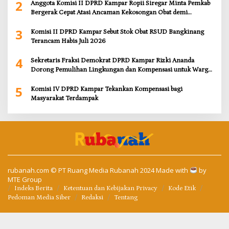
2
Anggota Komisi II DPRD Kampar Ropii Siregar Minta Pemkab
Bergerak Cepat Atasi Ancaman Kekosongan Obat demi
Wujudkan Kampar Dihati
3
Komisi II DPRD Kampar Sebut Stok Obat RSUD Bangkinang
Terancam Habis Juli 2026
4
Sekretaris Fraksi Demokrat DPRD Kampar Rizki Ananda
Dorong Pemulihan Lingkungan dan Kompensasi untuk Warga
Sungai Tapung
5
Komisi IV DPRD Kampar Tekankan Kompensasi bagi
Masyarakat Terdampak
rubanah.com
© PT Ruang Media Rubanah 2024 Made with
by
MTE Group
Indeks Berita
Ketentuan dan Kebijakan Privacy
Kode Etik
Pedoman Media Siber
Redaksi
Tentang