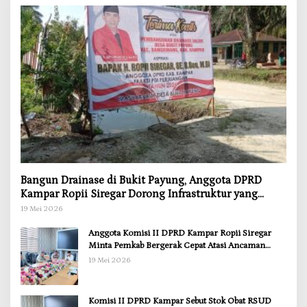
Bangun Drainase di Bukit Payung, Anggota DPRD
Kampar Ropii Siregar Dorong Infrastruktur yang
Menyentuh Kebutuhan Dasar
19 Mei 2026
Anggota Komisi II DPRD Kampar Ropii Siregar
Minta Pemkab Bergerak Cepat Atasi Ancaman
Kekosongan Obat demi Wujudkan Kampar Dihati
19 Mei 2026
Komisi II DPRD Kampar Sebut Stok Obat RSUD