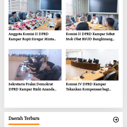
Kebutuhan Dasar
Anggota Komisi II DPRD
Komisi II DPRD Kampar Sebut
Kampar Ropii Siregar Minta
Stok Obat RSUD Bangkinang
Pemkab Bergerak Cepat Atasi
Terancam Habis Juli 2026
Ancaman Kekosongan Obat
demi Wujudkan Kampar Dihati
Sekretaris Fraksi Demokrat
Komisi IV DPRD Kampar
DPRD Kampar Rizki Ananda
Tekankan Kompensasi bagi
Dorong Pemulihan Lingkungan
Masyarakat Terdampak
dan Kompensasi untuk Warga
Sungai Tapung
Daerah Terbaru