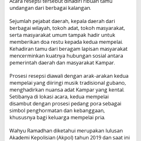
Acara resepsi tersebut dihadiri ribuan tamu
p
k
k
n
undangan dari berbagai kalangan.
P
r
o
Sejumlah pejabat daerah, kepala daerah dari
s
berbagai wilayah, tokoh adat, tokoh masyarakat,
e
serta masyarakat umum tampak hadir untuk
s
memberikan doa restu kepada kedua mempelai.
i
Kehadiran tamu dari beragam lapisan masyarakat
A
d
mencerminkan kuatnya hubungan sosial antara
a
pemerintah daerah dan masyarakat Kampar.
t
G
Prosesi resepsi diawali dengan arak-arakan kedua
u
mempelai yang diiringi musik tradisional gubano,
b
a
menghadirkan nuansa adat Kampar yang kental.
n
Setibanya di lokasi acara, kedua mempelai
o
disambut dengan prosesi pedang pora sebagai
simbol penghormatan dan kebanggaan,
khususnya bagi keluarga mempelai pria.
Wahyu Ramadhan diketahui merupakan lulusan
Akademi Kepolisian (Akpol) tahun 2019 dan saat ini