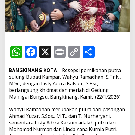
e
n
i
k
a
h
,
R
e
s
W
F
X
P
C
S
e
p
h
a
r
o
h
s
BANGKINANG KOTA
– Resepsi pernikahan putra
i
a
c
i
p
a
sulung Bupati Kampar, Wahyu Ramadhan, S.Tr.K.,
M
M.Sc., dengan Listy Adzra Kalsum, S.Psi.,
e
t
e
n
y
r
r
berlangsung khidmat dan meriah di Gedung
i
Mahligai Bungsu, Bangkinang, Kamis (22/1/2026).
s
b
t
L
e
a
h
Wahyu Ramadhan merupakan putra dari pasangan
d
A
o
i
Ahmad Yuzar, S.Sos., M.T., dan T. Nurheryani,
e
n
sementara Listy Adzra Kalsum adalah putri dari
p
o
n
g
Mohamad Nurman dan Linda Yana Kurnia Putri.
a