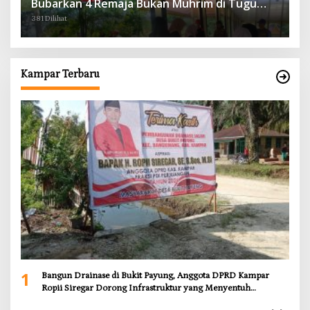
Bubarkan 4 Remaja Bukan Muhrim di Tugu
Batu Hitam dan Tigo Tungku Sajoangan
381 Dilihat
Kampar Terbaru
1
Bangun Drainase di Bukit Payung, Anggota DPRD Kampar
Ropii Siregar Dorong Infrastruktur yang Menyentuh
Kebutuhan Dasar