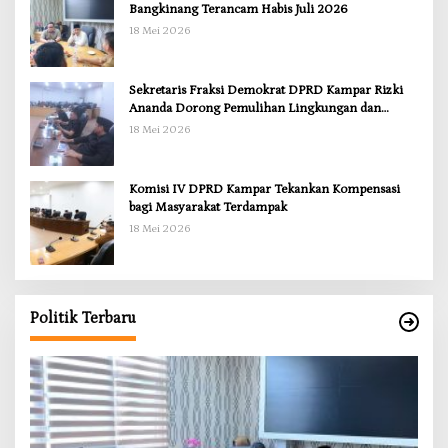
Bangkinang Terancam Habis Juli 2026
18 Mei 2026
Sekretaris Fraksi Demokrat DPRD Kampar Rizki
Ananda Dorong Pemulihan Lingkungan dan
Kompensasi untuk Warga Sungai Tapung
18 Mei 2026
Komisi IV DPRD Kampar Tekankan Kompensasi
bagi Masyarakat Terdampak
18 Mei 2026
Politik Terbaru